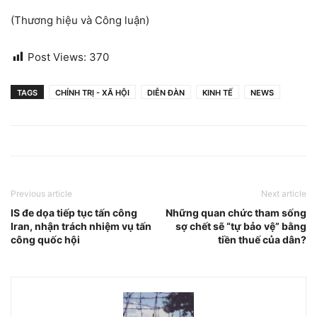
(Thương hiệu và Công luận)
Post Views:
370
TAGS
CHÍNH TRỊ - XÃ HỘI
DIỄN ĐÀN
KINH TẾ
NEWS
Previous article
Next article
IS đe dọa tiếp tục tấn công
Những quan chức tham sống
Iran, nhận trách nhiệm vụ tấn
sợ chết sẽ “tự bảo vệ” bằng
công quốc hội
tiền thuế của dân?