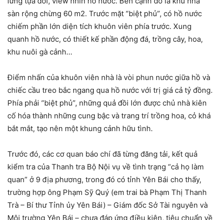
lưng tựa đồi, view nhìn hồ nước. Bên cạnh đó là khu nhà
sàn rộng chừng 60 m2. Trước mặt “biệt phủ”, có hồ nước
chiếm phần lớn diện tích khuôn viên phía trước. Xung
quanh hồ nước, có thiết kế phần động đá, trồng cây, hoa,
khu nuôi gà cảnh…
Điểm nhấn của khuôn viên nhà là vòi phun nước giữa hồ và
chiếc cầu treo bắc ngang qua hồ nước với trị giá cả tỷ đồng.
Phía phải “biệt phủ”, những quả đồi lớn được chủ nhà kiên
cố hóa thành những cung bậc và trang trí trồng hoa, cỏ khá
bắt mắt, tạo nên một khung cảnh hữu tình.
Trước đó, các cơ quan báo chí đã từng đăng tải, kết quả
kiểm tra của Thanh tra Bộ Nội vụ về tình trạng “cả họ làm
quan” ở 9 địa phương, trong đó có tỉnh Yên Bái cho thấy,
trường hợp ông Phạm Sỹ Quý (em trai bà Phạm Thị Thanh
Trà – Bí thư Tỉnh ủy Yên Bái) – Giám đốc Sở Tài nguyên và
Môi trường Yên Bái – chưa đáp ứng điều kiện, tiêu chuẩn về