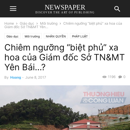
NEWSPAPER
DISCOVER THE ART OF PUBLISHING
Home
Giáo dục
Môi trường
Chiêm ngưỡng “biệt phủ” xa hoa của
Giám đốc Sở TN&MT Yên...
Giáo dục
Môi trường
NHÂN QUYỀN
PHÁP LUẬT
Chiêm ngưỡng “biệt phủ” xa
hoa của Giám đốc Sở TN&MT
Yên Bái…?
1196
0
By
Hoang
-
June 8, 2017