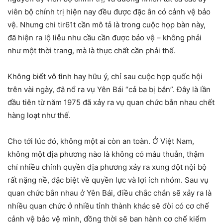
viên bộ chính trị hiện nay đều được đặc ân có cảnh vệ bảo
vệ. Nhưng chi tir61t cần mô tả là trong cuộc họp bàn này,
đã hiện ra lộ liễu nhu cầu cần được bảo vệ – không phải
như một thời trang, mà là thực chất cần phải thế.
Không biết vô tình hay hữu ý, chỉ sau cuộc họp quốc hội
trên vài ngày, đã nổ ra vụ Yên Bái “cả ba bị bắn”. Đây là lần
đầu tiên từ năm 1975 đã xảy ra vụ quan chức bắn nhau chết
hàng loạt như thế.
Cho tới lúc đó, không một ai còn an toàn. Ở Việt Nam,
không một địa phương nào là không có mâu thuẫn, thậm
chí nhiều chính quyền địa phương xảy ra xung đột nội bộ
rất nặng nề, đặc biệt về quyền lực và lợi ích nhóm. Sau vụ
quan chức bắn nhau ở Yên Bái, điều chắc chắn sẽ xảy ra là
nhiều quan chức ở nhiều tỉnh thành khác sẽ đòi có cơ chế
cảnh vệ bảo vệ mình, đồng thời sẽ ban hành cơ chế kiểm