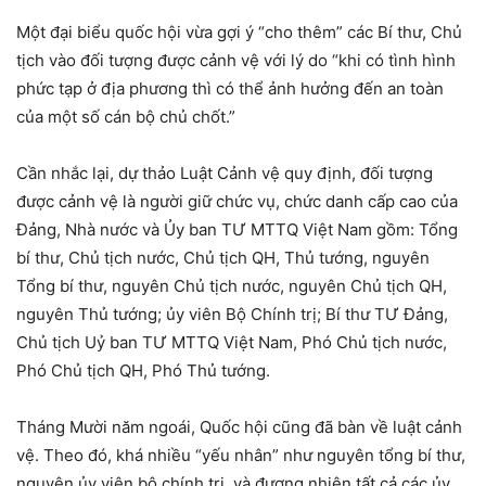
Một đại biểu quốc hội vừa gợi ý “cho thêm” các Bí thư, Chủ
tịch vào đối tượng được cảnh vệ với lý do “khi có tình hình
phức tạp ở địa phương thì có thể ảnh hưởng đến an toàn
của một số cán bộ chủ chốt.”
Cần nhắc lại, dự thảo Luật Cảnh vệ quy định, đối tượng
được cảnh vệ là người giữ chức vụ, chức danh cấp cao của
Đảng, Nhà nước và Ủy ban TƯ MTTQ Việt Nam gồm: Tổng
bí thư, Chủ tịch nước, Chủ tịch QH, Thủ tướng, nguyên
Tổng bí thư, nguyên Chủ tịch nước, nguyên Chủ tịch QH,
nguyên Thủ tướng; ủy viên Bộ Chính trị; Bí thư TƯ Đảng,
Chủ tịch Uỷ ban TƯ MTTQ Việt Nam, Phó Chủ tịch nước,
Phó Chủ tịch QH, Phó Thủ tướng.
Tháng Mười năm ngoái, Quốc hội cũng đã bàn về luật cảnh
vệ. Theo đó, khá nhiều “yếu nhân” như nguyên tổng bí thư,
nguyên ủy viên bộ chính trị, và đương nhiên tất cả các ủy