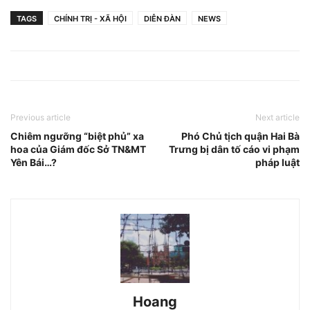
TAGS
CHÍNH TRỊ - XÃ HỘI
DIỄN ĐÀN
NEWS
Previous article
Next article
Chiêm ngưỡng “biệt phủ” xa
Phó Chủ tịch quận Hai Bà
hoa của Giám đốc Sở TN&MT
Trưng bị dân tố cáo vi phạm
Yên Bái…?
pháp luật
Hoang