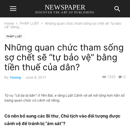
NEWSPAPER
DISCOVER THE ART OF PUBLISHING
Home
PHÁP LUẬT
Những quan chức tham sống sợ chết sẽ “tự bảo
vệ” bằng...
PHÁP LUẬT
Những quan chức tham sống
sợ chết sẽ “tự bảo vệ” bằng
tiền thuế của dân?
1225
0
By
Hoang
-
June 8, 2017
Từ vụ "cả ba bị bắn" ở Yên Bái, e rằng Luật Cảnh vệ sẽ nới rộng hơn hẳn số
lượng quan chức có cảnh vệ riêng.
Có nên bổ sung các Bí thư, Chủ tịch vào đối tượng được
cảnh vệ để tránh bị “ám sát”?