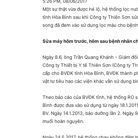
5:26 PM, 08/06/2017
Một sự thật vừa được hé lộ, hệ thống lọc n
tỉnh Hòa Bình sau khi Công ty Thiên Sơn s
song đã đem vào sử dụng lọc máu cho bệnh
Sửa máy hôm trước, hôm sau bệnh nhân c
Ngày 8.6, ông Trần Quang Khánh – Giám đốc S
Công ty Thiết bị Y tế Thiên Sơn (Công ty Thi
cấp cho BVĐK tỉnh Hòa Bình, BVĐK thành ph
vật tư tiêu hao các viện khác vẫn sử dụng b
Theo báo cáo của BVĐK tỉnh, hệ thống RO s
Bình được đưa vào sử dụng từ ngày 18.1.201
BV. Ngày 14.1.2013, bảo dưỡng lần 2. Ngày 
muối hoàn nguyên.
Ngày 24.5.2017, hệ thống chạy không đảm bả