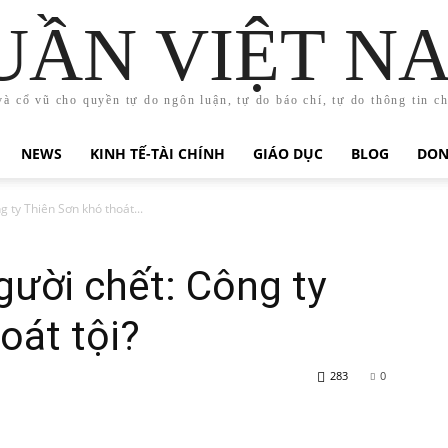
UẦN VIỆT N
và cổ vũ cho quyền tự do ngôn luận, tự do báo chí, tự do thông tin c
NEWS
KINH TẾ-TÀI CHÍNH
GIÁO DỤC
BLOG
DON
g ty Thiên Sơn khó thoát...
gười chết: Công ty
oát tội?
283
0