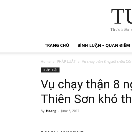
T
Thực hiện 
TRANG CHỦ
BÌNH LUẬN – QUAN ĐIỂM
Home
PHÁP LUẬT
Vụ chạy thận 8 người chết: Côn
PHÁP LUẬT
Vụ chạy thận 8 n
Thiên Sơn khó th
By
Hoang
-
June 8, 2017