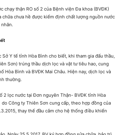
ước chạy thận RO số 2 của Bệnh viện Đa khoa (BVĐK)
ửa chữa chưa hề được kiểm định chất lượng nguồn nước
 nhân.
hết
ở Y tế tỉnh Hòa Bình cho biết, khi tham gia đấu thầu,
ên Sơn) trúng thầu dịch lọc và vật tư tiêu hao, cung
ố Hòa Bình và BVĐK Mai Châu. Hiện nay, dịch lọc và
ình thường.
ố 2 lọc nước tại Đơn nguyên Thận- BVĐK tỉnh Hòa
1 do Công ty Thiên Sơn cung cấp, theo hợp đồng của
9.3.2015, thay thế đầu cắm cho hệ thống điều khiển
o. Ngày 25.5.2017, BV ký hợp đồng sửa chữa, bảo trì