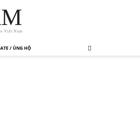
AM
ho Việt Nam
ATE / ỦNG HỘ