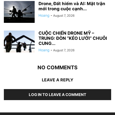
Drone, Đất hiếm và AI: Mặt trận
mới trong cuộc cạnh...
Hoang
-
August 7, 2026
CUỘC CHIẾN DRONE MỸ –
TRUNG: ĐÒN “KÉO LƯỚI” CHUỖI
CUNG...
Hoang
-
August 7, 2026
NO COMMENTS
LEAVE A REPLY
LOG IN TO LEAVE A COMMENT