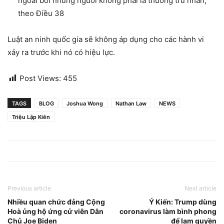
ngoài bởi những người không phải là thường trú nhân,
theo Điều 38
Luật an ninh quốc gia sẽ không áp dụng cho các hành vi
xảy ra trước khi nó có hiệu lực.
Post Views:
455
TAGS
BLOG
Joshua Wong
Nathan Law
NEWS
Triệu Lập Kiên
Previous article
Next article
Nhiều quan chức đảng Cộng
Ý Kiến: Trump dùng
Hoà ủng hộ ứng cử viên Dân
coronavirus làm bình phong
Chủ Joe Biden
để lạm quyền