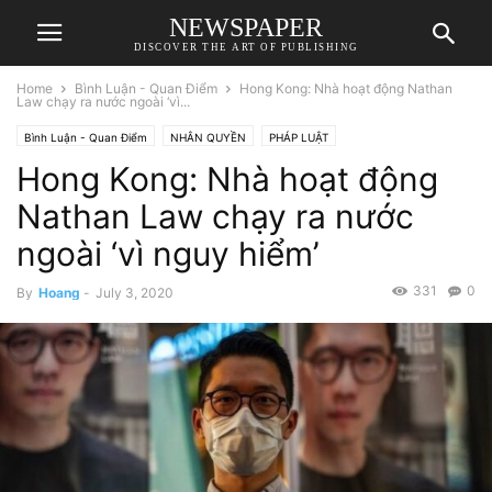
NEWSPAPER
DISCOVER THE ART OF PUBLISHING
Home
Bình Luận - Quan Điểm
Hong Kong: Nhà hoạt động Nathan
Law chạy ra nước ngoài ‘vì...
Bình Luận - Quan Điểm
NHÂN QUYỀN
PHÁP LUẬT
Hong Kong: Nhà hoạt động
Nathan Law chạy ra nước
ngoài ‘vì nguy hiểm’
331
0
By
Hoang
-
July 3, 2020