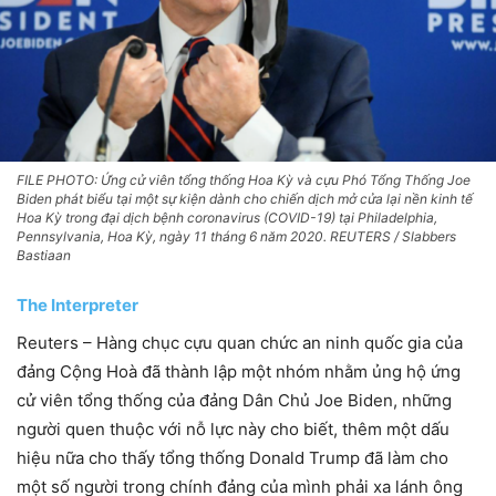
FILE PHOTO: Ứng cử viên tổng thống Hoa Kỳ và cựu Phó Tổng Thống Joe
Biden phát biểu tại một sự kiện dành cho chiến dịch mở cửa lại nền kinh tế
Hoa Kỳ trong đại dịch bệnh coronavirus (COVID-19) tại Philadelphia,
Pennsylvania, Hoa Kỳ, ngày 11 tháng 6 năm 2020. REUTERS / Slabbers
Bastiaan
The Interpreter
Reuters – Hàng chục cựu quan chức an ninh quốc gia của
đảng Cộng Hoà đã thành lập một nhóm nhằm ủng hộ ứng
cử viên tổng thống của đảng Dân Chủ Joe Biden, những
người quen thuộc với nỗ lực này cho biết, thêm một dấu
hiệu nữa cho thấy tổng thống Donald Trump đã làm cho
một số người trong chính đảng của mình phải xa lánh ông