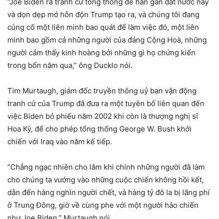
“Joe Biden ra tranh cử tổng thống để hàn gắn đất nước này
và dọn dẹp mớ hỗn độn Trump tạo ra, và chúng tôi đang
củng cố một liên minh bao quát để làm việc đó, một liên
minh bao gồm cả những người của đảng Cộng Hoà, những
người cảm thấy kinh hoàng bởi những gì họ chứng kiến
trong bốn năm qua,” ông Ducklo nói.
Tim Murtaugh, giám đốc truyền thông uỷ ban vận động
tranh cử của Trump đã đưa ra một tuyên bố liên quan đến
việc Biden bỏ phiếu năm 2002 khi còn là thượng nghị sĩ
Hoa Kỳ, để cho phép tổng thống George W. Bush khởi
chiến với Iraq vào năm kế tiếp.
“Chẳng ngạc nhiên cho lắm khi chính những người đã làm
cho chúng ta vướng vào những cuộc chiến không hồi kết,
dẫn đến hàng nghìn người chết, và hàng tỷ đô la bị lãng phí
ở Trung Đông, giờ về cùng phe với một người háo chiến
như Joe Biden,” Murtaugh nói.