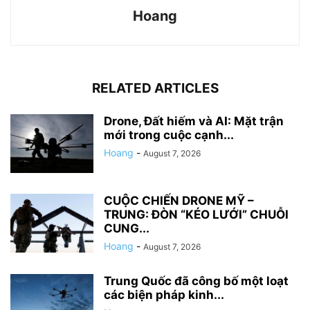
Hoang
RELATED ARTICLES
Drone, Đất hiếm và AI: Mặt trận
mới trong cuộc cạnh...
Hoang
-
August 7, 2026
CUỘC CHIẾN DRONE MỸ –
TRUNG: ĐÒN “KÉO LƯỚI” CHUỖI
CUNG...
Hoang
-
August 7, 2026
Trung Quốc đã công bố một loạt
các biện pháp kinh...