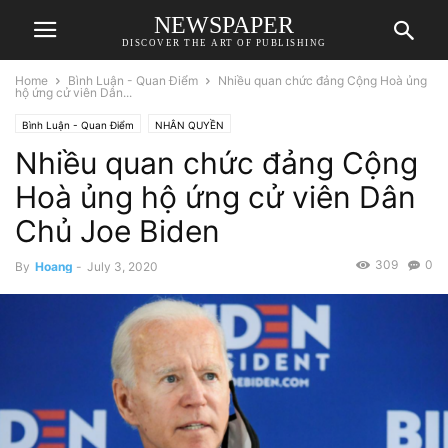
NEWSPAPER
DISCOVER THE ART OF PUBLISHING
Home
Bình Luận - Quan Điểm
Nhiều quan chức đảng Cộng Hoà ủng
hộ ứng cử viên Dân...
Bình Luận - Quan Điểm
NHÂN QUYỀN
Nhiều quan chức đảng Cộng
Hoà ủng hộ ứng cử viên Dân
Chủ Joe Biden
309
0
By
Hoang
-
July 3, 2020