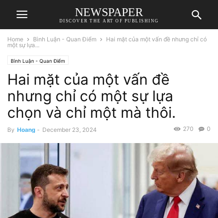
NEWSPAPER
DISCOVER THE ART OF PUBLISHING
Home
Bình Luận - Quan Điểm
Hai mặt của một vấn đề nhưng chỉ có
một sự lựa...
Bình Luận - Quan Điểm
Hai mặt của một vấn đề
nhưng chỉ có một sự lựa
chọn và chỉ một mà thôi.
270
0
By
Hoang
-
December 23, 2024