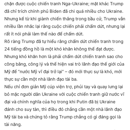
chặn được cuộc chiến tranh Nga-Ukraine; mặt khác Trump
đã chỉ trích chính phủ Biden đã chi quá nhiều cho Ukraine.
Nhưng kể từ khi giành chiến thắng trong bầu cử, Trump vẫn
nhiều lần nhắc lại rằng cuộc chiến phải chấm dứt, nhưng lại
rất ít nói phải làm thế nào để chấm dứt.
Rõ ràng Trump đã tự hiểu rằng chấm dứt chiến tranh trong
24 tiếng đồng hồ là một khó khăn không thể đạt được.
Nhưng khó khăn hơn là phải chấm dứt chiến tranh sao cho
công bằng, công lý và thể hiện vai trò lãnh đạo thế giới của
Mỹ để “nước Mỹ vĩ đại trở lại” – đó mới thực sự là khó, mới
thực sự cần một nhà lãnh đạo tài ba.
Nếu chỉ đơn giản Mỹ cúp viện trợ, phủi tay và quay lưng lại
bỏ mặc người dân Ukraine với cuộc chiến tranh giữ nước vĩ
đại và chính nghĩa của họ trong khi Putin đã bị Ukraine
đánh cho suy tàn, thì điều đó chẳng cần một nhà lãnh đạo
Mỹ tài ba và chứng tỏ rằng Trump chẳng có gì đáng gọi là
tài năng.