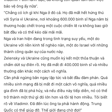
bảo vệ ông ấy nữa”.
“Chẳng có ích gì khi Nga ở đó cả. Họ đã mất hết hứng thú
với Syria vì Ukraine, nơi khoảng 600.000 binh sĩ Nga nằm bị
thương hoặc chết trong một cuộc chiến lẽ ra không bao giờ
bắt đầu và có thể kéo dài mãi mãi.
Nga và Iran hiện đang trong tình trạng suy yếu, một do
Ukraine với nền kinh tế nghèo nàn, một do Israel với những
thành công quân sự của nước này.
Zelensky và Ukraine cũng muốn ký kết một thỏa thuận và
chấm dứt sự điên rồ. Họ đã mất đi 400.000 binh sĩ và nhiều
thường dân khác một cách vô nghĩa.
Cần phải ngừng bắn ngay lập tức và bắt đầu đàm phán. Quá
nhiều sinh mạng đã bị mất đi một cách vô nghĩa, quá nhiều
gia đình đã bị phá hủy, và nếu điều này tiếp diễn, nó có thể
trở thành một thứ gì đó lớn hơn và tồi tệ hơn nhiều. Tôi biết
rõ về Vladimir. Đã đến lúc ông ta phải hành động. Trung
Quốc có thể giúp đỡ. Thế giới đang chờ đợi!”