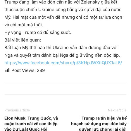
Trump đang lâm vào đòn cân não với Zelensky giữa kết
thúc cuộc chiến Ukraine công bằng và sự vĩ đại của nước
Mỹ. Hai mặt của một vấn đề nhưng chỉ có một sự lựa chọn
và chỉ một mà thôi.
Hy vọng Trump có đủ sáng suốt.
Bài viết liên quan:
Bất luận Mỹ thế nào thì Ukraine vẫn dám đương đầu với
Nga và quyết tâm đánh bại Nga để giữ vững nền độc lập.
https://www.facebook.com/share/p/3KHpJWXitQUX1aL6/
Post Views:
289
Previous article
Next article
Elon Musk, Trung Quốc, và
Trump ra tín hiệu về kế
cuộc tranh cãi về can thiệp
hoạch sử dụng mọi đòn bẩy
vào Dự Luật Quốc Hội
quyền lực chống lại giới