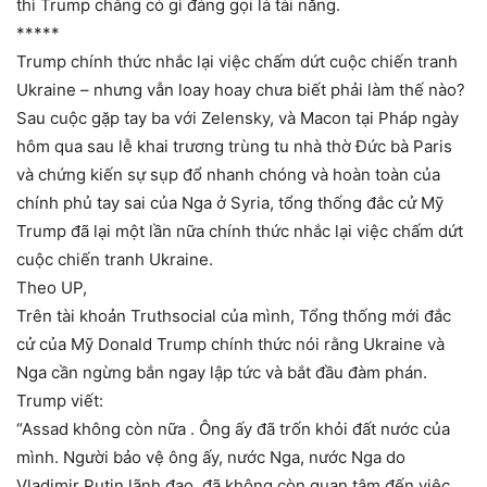
thì Trump chẳng có gì đáng gọi là tài năng.
*****
Trump chính thức nhắc lại việc chấm dứt cuộc chiến tranh
Ukraine – nhưng vẫn loay hoay chưa biết phải làm thế nào?
Sau cuộc gặp tay ba với Zelensky, và Macon tại Pháp ngày
hôm qua sau lễ khai trương trùng tu nhà thờ Đức bà Paris
và chứng kiến sự sụp đổ nhanh chóng và hoàn toàn của
chính phủ tay sai của Nga ở Syria, tổng thống đắc cử Mỹ
Trump đã lại một lần nữa chính thức nhắc lại việc chấm dứt
cuộc chiến tranh Ukraine.
Theo UP,
Trên tài khoản Truthsocial của mình, Tổng thống mới đắc
cử của Mỹ Donald Trump chính thức nói rằng Ukraine và
Nga cần ngừng bắn ngay lập tức và bắt đầu đàm phán.
Trump viết:
“Assad không còn nữa . Ông ấy đã trốn khỏi đất nước của
mình. Người bảo vệ ông ấy, nước Nga, nước Nga do
Vladimir Putin lãnh đạo, đã không còn quan tâm đến việc