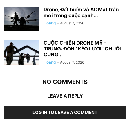
Drone, Đất hiếm và AI: Mặt trận
mới trong cuộc cạnh...
Hoang
-
August 7, 2026
CUỘC CHIẾN DRONE MỸ –
TRUNG: ĐÒN “KÉO LƯỚI” CHUỖI
CUNG...
Hoang
-
August 7, 2026
NO COMMENTS
LEAVE A REPLY
LOG IN TO LEAVE A COMMENT