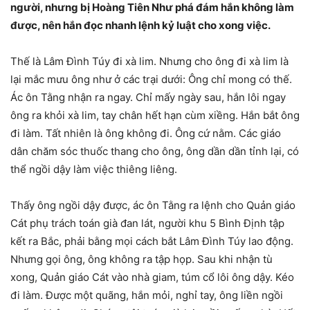
người, nhưng bị Hoàng Tiên Như phá đám hắn không làm
được, nên hắn đọc nhanh lệnh kỷ luật cho xong việc.
Thế là Lâm Ðình Túy đi xà lim. Nhưng cho ông đi xà lim là
lại mắc mưu ông như ở các trại dưới: Ông chỉ mong có thế.
Ác ôn Tằng nhận ra ngay. Chỉ mấy ngày sau, hắn lôi ngay
ông ra khỏi xà lim, tay chân hết hạn cùm xiềng. Hắn bắt ông
đi làm. Tất nhiên là ông không đi. Ông cứ nằm. Các giáo
dân chăm sóc thuốc thang cho ông, ông dần dần tỉnh lại, có
thể ngồi dậy làm việc thiêng liêng.
Thấy ông ngồi dậy được, ác ôn Tằng ra lệnh cho Quản giáo
Cát phụ trách toán già đan lát, người khu 5 Bình Ðịnh tập
kết ra Bắc, phải bằng mọi cách bắt Lâm Ðình Túy lao động.
Nhưng gọi ông, ông không ra tập họp. Sau khi nhận tù
xong, Quản giáo Cát vào nhà giam, túm cổ lôi ông dậy. Kéo
đi làm. Ðược một quãng, hắn mỏi, nghỉ tay, ông liền ngồi