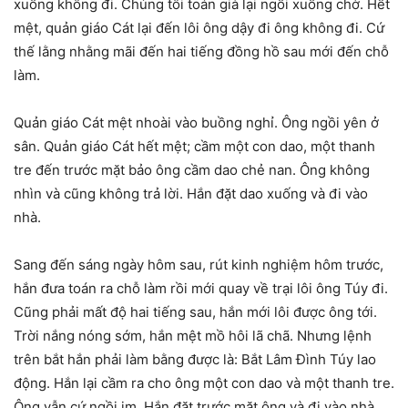
xuống không đi. Chúng tôi toán già lại ngồi xuống chờ. Hết
mệt, quản giáo Cát lại đến lôi ông dậy đi ông không đi. Cứ
thế lằng nhằng mãi đến hai tiếng đồng hồ sau mới đến chỗ
làm.
Quản giáo Cát mệt nhoài vào buồng nghỉ. Ông ngồi yên ở
sân. Quản giáo Cát hết mệt; cầm một con dao, một thanh
tre đến trước mặt bảo ông cầm dao chẻ nan. Ông không
nhìn và cũng không trả lời. Hắn đặt dao xuống và đi vào
nhà.
Sang đến sáng ngày hôm sau, rút kinh nghiệm hôm trước,
hắn đưa toán ra chỗ làm rồi mới quay về trại lôi ông Túy đi.
Cũng phải mất độ hai tiếng sau, hắn mới lôi được ông tới.
Trời nắng nóng sớm, hắn mệt mồ hôi lã chã. Nhưng lệnh
trên bắt hắn phải làm bằng được là: Bắt Lâm Ðình Túy lao
động. Hắn lại cầm ra cho ông một con dao và một thanh tre.
Ông vẫn cứ ngồi im. Hắn đặt trước mặt ông và đi vào nhà.