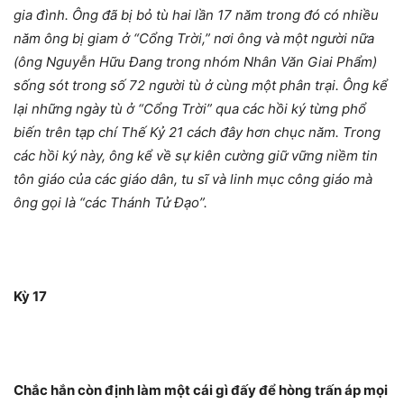
gia đình. Ông đã bị bỏ tù hai lần 17 năm trong đó có nhiều
năm ông bị giam ở “Cổng Trời,” nơi ông và một người nữa
(ông Nguyễn Hữu Ðang trong nhóm Nhân Văn Giai Phẩm)
sống sót trong số 72 người tù ở cùng một phân trại. Ông kể
lại những ngày tù ở “Cổng Trời” qua các hồi ký từng phổ
biến trên tạp chí Thế Kỷ 21 cách đây hơn chục năm. Trong
các hồi ký này, ông kể về sự kiên cường giữ vững niềm tin
tôn giáo của các giáo dân, tu sĩ và linh mục công giáo mà
ông gọi là “các Thánh Tử Ðạo”.
Kỳ 17
Chắc hắn còn định làm một cái gì đấy để hòng trấn áp mọi