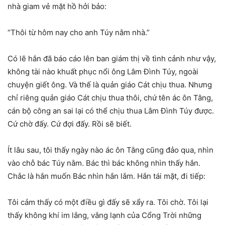
nhà giam vẻ mặt hồ hởi bảo:
“Thôi từ hôm nay cho anh Túy nằm nhà.”
Có lẽ hắn đã báo cáo lên ban giám thị về tình cảnh như vậy,
không tài nào khuất phục nổi ông Lâm Ðình Túy, ngoài
chuyện giết ông. Và thế là quản giáo Cát chịu thua. Nhưng
chỉ riêng quản giáo Cát chịu thua thôi, chứ tên ác ôn Tằng,
cán bộ công an sai lại có thể chịu thua Lâm Ðình Túy được.
Cứ chờ đấy. Cứ đợi đấy. Rồi sẽ biết.
Ít lâu sau, tôi thấy ngày nào ác ôn Tằng cũng đảo qua, nhìn
vào chỗ bác Túy nằm. Bác thì bác không nhìn thấy hắn.
Chắc là hắn muốn Bác nhìn hắn lắm. Hắn tái mặt, đi tiếp:
Tôi cảm thấy có một điều gì đấy sẽ xẩy ra. Tôi chờ. Tôi lại
thấy không khí im lắng, vắng lạnh của Cổng Trời những