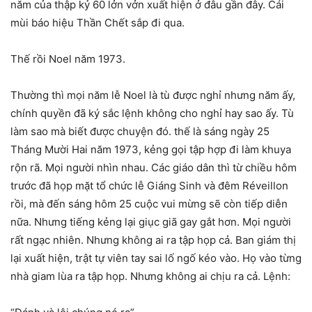
năm của thập kỷ 60 lởn vởn xuất hiện ở đâu gần đây. Cái
mùi báo hiệu Thần Chết sắp đi qua.
Thế rồi Noel năm 1973.
Thường thì mọi năm lễ Noel là tù được nghỉ nhưng năm ấy,
chính quyền đã ký sắc lệnh không cho nghỉ hay sao ấy. Tù
làm sao mà biết được chuyện đó. thế là sáng ngày 25
Tháng Mười Hai năm 1973, kẻng gọi tập hợp đi làm khuya
rộn rã. Mọi người nhìn nhau. Các giáo dân thì từ chiều hôm
trước đã họp mặt tổ chức lễ Giáng Sinh và đêm Réveillon
rồi, mà đến sáng hôm 25 cuộc vui mừng sẽ còn tiếp diễn
nữa. Nhưng tiếng kẻng lại giục giã gay gắt hơn. Mọi người
rất ngạc nhiên. Nhưng không ai ra tập họp cả. Ban giám thị
lại xuất hiện, trật tự viên tay sai lố ngố kéo vào. Họ vào từng
nhà giam lùa ra tập họp. Nhưng không ai chịu ra cả. Lệnh: