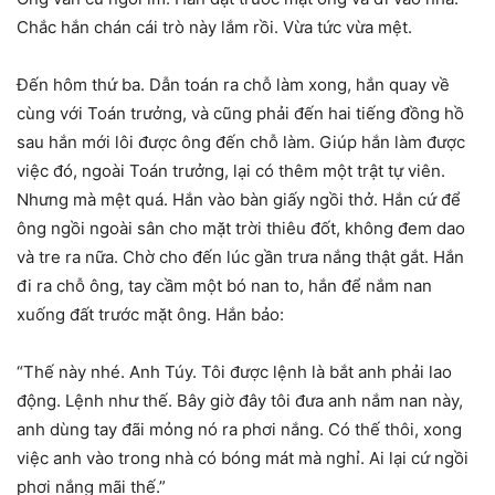
Chắc hắn chán cái trò này lắm rồi. Vừa tức vừa mệt.
Ðến hôm thứ ba. Dẫn toán ra chỗ làm xong, hắn quay về
cùng với Toán trưởng, và cũng phải đến hai tiếng đồng hồ
sau hắn mới lôi được ông đến chỗ làm. Giúp hắn làm được
việc đó, ngoài Toán trưởng, lại có thêm một trật tự viên.
Nhưng mà mệt quá. Hắn vào bàn giấy ngồi thở. Hắn cứ để
ông ngồi ngoài sân cho mặt trời thiêu đốt, không đem dao
và tre ra nữa. Chờ cho đến lúc gần trưa nắng thật gắt. Hắn
đi ra chỗ ông, tay cầm một bó nan to, hắn để nắm nan
xuống đất trước mặt ông. Hắn bảo:
“Thế này nhé. Anh Túy. Tôi được lệnh là bắt anh phải lao
động. Lệnh như thế. Bây giờ đây tôi đưa anh nắm nan này,
anh dùng tay đãi mỏng nó ra phơi nắng. Có thế thôi, xong
việc anh vào trong nhà có bóng mát mà nghỉ. Ai lại cứ ngồi
phơi nắng mãi thế.”