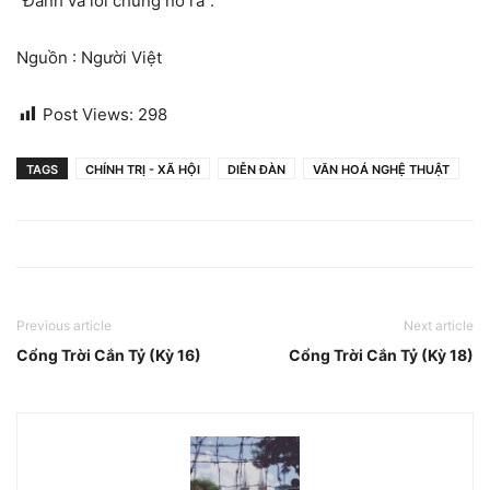
“Ðánh và lôi chúng nó ra”.
Nguồn : Người Việt
Post Views:
298
TAGS
CHÍNH TRỊ - XÃ HỘI
DIỄN ĐÀN
VĂN HOÁ NGHỆ THUẬT
Previous article
Next article
Cổng Trời Cắn Tỷ (Kỳ 16)
Cổng Trời Cắn Tỷ (Kỳ 18)