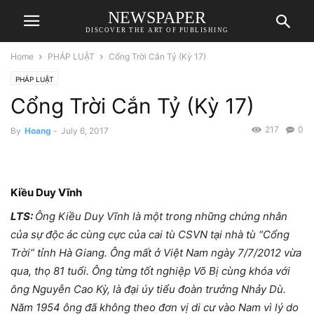
NEWSPAPER
DISCOVER THE ART OF PUBLISHING
Home
PHÁP LUẬT
Cổng Trời Cắn Tỷ (Kỳ 17)
PHÁP LUẬT
Cổng Trời Cắn Tỷ (Kỳ 17)
217
0
By
Hoang
-
July 6, 2017
Kiều Duy Vĩnh
LTS:
Ông Kiều Duy Vĩnh là một trong những chứng nhân
của sự độc ác cùng cực của cai tù CSVN tại nhà tù “Cổng
Trời” tỉnh Hà Giang. Ông mất ở Việt Nam ngày 7/7/2012 vừa
qua, thọ 81 tuổi. Ông từng tốt nghiệp Võ Bị cùng khóa với
ông Nguyễn Cao Kỳ, là đại úy tiểu đoàn trưởng Nhảy Dù.
Năm 1954 ông đã không theo đơn vị di cư vào Nam vì lý do