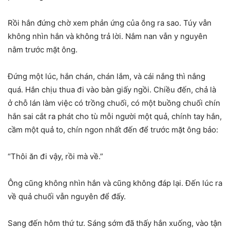
Rồi hắn đứng chờ xem phản ứng của ông ra sao. Túy vẫn
không nhìn hắn và không trả lời. Nắm nan vẫn y nguyên
nằm trước mặt ông.
Ðứng một lúc, hắn chán, chán lắm, và cái nắng thì nắng
quá. Hắn chịu thua đi vào bàn giấy ngồi. Chiều đến, chả là
ở chỗ lán làm việc có trồng chuối, có một buồng chuối chín
hắn sai cắt ra phát cho tù mỗi người một quả, chính tay hắn,
cầm một quả to, chín ngon nhất đến để trước mặt ông bảo:
“Thôi ăn đi vậy, rồi mà về.”
Ông cũng không nhìn hắn và cũng không đáp lại. Ðến lúc ra
về quả chuối vẫn nguyên để đấy.
Sang đến hôm thứ tư. Sáng sớm đã thấy hắn xuống, vào tận