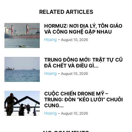
RELATED ARTICLES
HORMUZ: NƠI ĐỊA LÝ, TÔN GIÁO
VÀ CÔNG NGHỆ GẶP NHAU
Hoang
-
August 10, 2026
TRUNG ĐÔNG MỚI: TRẬT TỰ CŨ
ĐÃ CHẾT VÀ ĐIỀU GÌ...
Hoang
-
August 10, 2026
CUỘC CHIẾN DRONE MỸ –
TRUNG: ĐÒN “KÉO LƯỚI” CHUỖI
CUNG...
Hoang
-
August 10, 2026