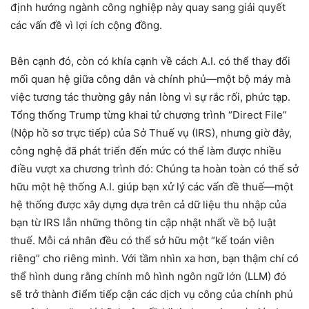
định hướng ngành công nghiệp này quay sang giải quyết
các vấn đề vì lợi ích cộng đồng.
Bên cạnh đó, còn có khía cạnh về cách A.I. có thể thay đổi
mối quan hệ giữa công dân và chính phủ—một bộ máy mà
việc tương tác thường gây nản lòng vì sự rắc rối, phức tạp.
Tổng thống Trump từng khai tử chương trình “Direct File”
(Nộp hồ sơ trực tiếp) của Sở Thuế vụ (IRS), nhưng giờ đây,
công nghệ đã phát triển đến mức có thể làm được nhiều
điều vượt xa chương trình đó: Chúng ta hoàn toàn có thể sở
hữu một hệ thống A.I. giúp bạn xử lý các vấn đề thuế—một
hệ thống được xây dựng dựa trên cả dữ liệu thu nhập của
bạn từ IRS lẫn những thông tin cập nhật nhất về bộ luật
thuế. Mỗi cá nhân đều có thể sở hữu một “kế toán viên
riêng” cho riêng mình. Với tầm nhìn xa hơn, bạn thậm chí có
thể hình dung rằng chính mô hình ngôn ngữ lớn (LLM) đó
sẽ trở thành điểm tiếp cận các dịch vụ công của chính phủ