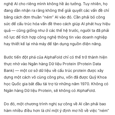
nghệ AI cho riêng mình không hề ảo tưởng. Tuy nhiên, họ
đang dần nhận ra rằng không thể giải quyết các vấn đề chỉ
bằng cách đơn thuần “ném” AI vào đó. Cần phải bỏ công
sức để cấu trúc hóa vấn đề theo cách giúp AI phát huy hiệu
quả — cũng giống như ở các thế hệ trước, người ta đã phải
nỗ lực để tích hợp công nghệ thông tin vào doanh nghiệp
hay thiết kế lại nhà máy để tận dụng nguồn điện năng.
Bước tiến đột phá của AlphaFold chỉ có thể trở thành hiện
thực nhờ vào Ngân hàng Dữ liệu Protein (Protein Data
Bank) — một cơ sở dữ liệu về cấu trúc protein được xây
dựng một cách vô cùng công phu, vốn đã được Quỹ Khoa
học Quốc gia bắt đầu tài trợ từ những năm 1970. Không có
Ngân hàng Dữ liệu Protein, sẽ không có AlphaFold.
Do đó, một chương trình nghị sự công về AI cần phải bao
hàm nhiều điều hơn là chỉ một ý định mơ hồ về việc “ném”