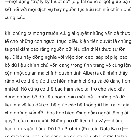
—một dạng “trợ lý kỹ thuật số” (digital concierge) giúp bạn
kết nối với mọi dịch vụ hay nguồn lực hữu ích mà chính phủ
cung cấp.
Khi chúng ta mong muốn A.I. giải quyết những vấn đề thực
tế cho những con người thực, điều kiện tiên quyết là chúng
ta phải đảm bảo rằng nguồn dữ liệu cần thiết thực sự tồn
tại. Điều này đồng nghĩa với việc dọn dẹp, sắp xếp lại các
bộ dữ liệu chính phủ vốn đang trong tình trạng vô cùng lộn
xộn (một dự án mà chính quyền tỉnh Alberta đã nhận thấy
rằng AI có thể giúp thực hiện nhanh chóng và dễ dàng hơn
nhiều). Nó cũng có thể bao hàm việc tài trợ cho việc xây
dựng những bộ dữ liệu hoàn toàn mới mẻ—những bộ dữ
liệu mà về lâu dài có thể giúp các hệ thống AI tìm ra lời giải
cho những vấn đề khoa học hiện đang nằm ngoài tầm giải
quyết của con người. Những bộ dữ liệu như vậy—chẳng
hạn như Ngân hàng Dữ liệu Protein (Protein Data Bank)—
sẽ được coi là tài sản công, và do đó cần phải được tài trợ