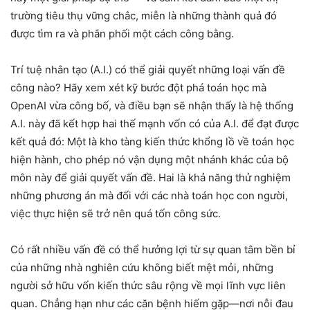
trường tiêu thụ vững chắc, miễn là những thành quả đó
được tìm ra và phân phối một cách công bằng.
Trí tuệ nhân tạo (A.I.) có thể giải quyết những loại vấn đề
công nào? Hãy xem xét kỹ bước đột phá toán học mà
OpenAI vừa công bố, và điều bạn sẽ nhận thấy là hệ thống
A.I. này đã kết hợp hai thế mạnh vốn có của A.I. để đạt được
kết quả đó: Một là kho tàng kiến ​​thức khổng lồ về toán học
hiện hành, cho phép nó vận dụng một nhánh khác của bộ
môn này để giải quyết vấn đề. Hai là khả năng thử nghiệm
những phương án mà đối với các nhà toán học con người,
việc thực hiện sẽ trở nên quá tốn công sức.
Có rất nhiều vấn đề có thể hưởng lợi từ sự quan tâm bền bỉ
của những nhà nghiên cứu không biết mệt mỏi, những
người sở hữu vốn kiến ​​thức sâu rộng về mọi lĩnh vực liên
quan. Chẳng hạn như các căn bệnh hiếm gặp—nơi nỗi đau