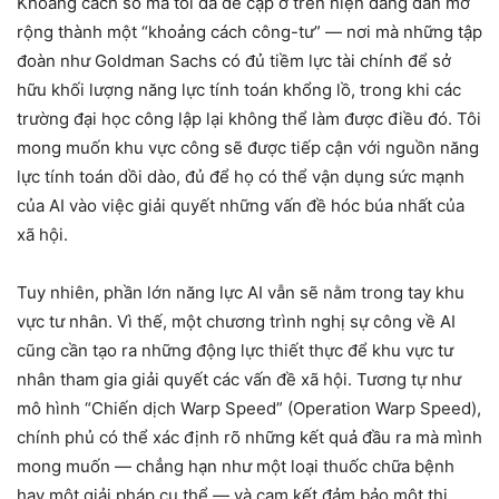
Khoảng cách số mà tôi đã đề cập ở trên hiện đang dần mở
rộng thành một “khoảng cách công-tư” — nơi mà những tập
đoàn như Goldman Sachs có đủ tiềm lực tài chính để sở
hữu khối lượng năng lực tính toán khổng lồ, trong khi các
trường đại học công lập lại không thể làm được điều đó. Tôi
mong muốn khu vực công sẽ được tiếp cận với nguồn năng
lực tính toán dồi dào, đủ để họ có thể vận dụng sức mạnh
của AI vào việc giải quyết những vấn đề hóc búa nhất của
xã hội.
Tuy nhiên, phần lớn năng lực AI vẫn sẽ nằm trong tay khu
vực tư nhân. Vì thế, một chương trình nghị sự công về AI
cũng cần tạo ra những động lực thiết thực để khu vực tư
nhân tham gia giải quyết các vấn đề xã hội. Tương tự như
mô hình “Chiến dịch Warp Speed” (Operation Warp Speed),
chính phủ có thể xác định rõ những kết quả đầu ra mà mình
mong muốn — chẳng hạn như một loại thuốc chữa bệnh
hay một giải pháp cụ thể — và cam kết đảm bảo một thị