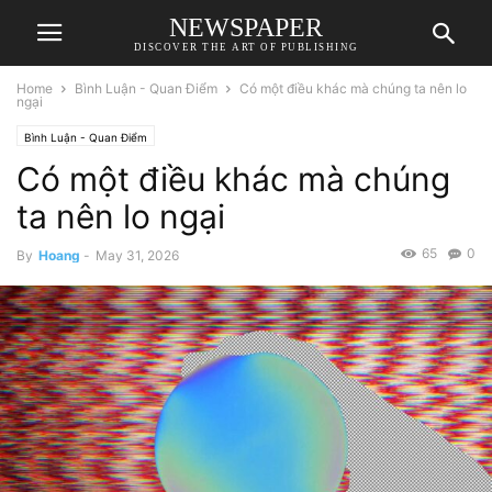
NEWSPAPER
DISCOVER THE ART OF PUBLISHING
Home
Bình Luận - Quan Điểm
Có một điều khác mà chúng ta nên lo
ngại
Bình Luận - Quan Điểm
Có một điều khác mà chúng
ta nên lo ngại
65
0
By
Hoang
-
May 31, 2026