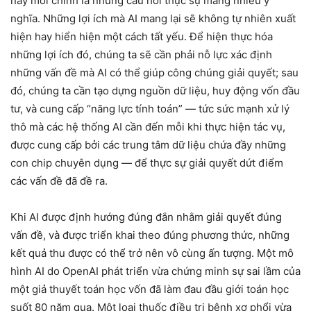
này mới chính là những câu hỏi thực sự mang nhiều ý
nghĩa. Những lợi ích mà AI mang lại sẽ không tự nhiên xuất
hiện hay hiển hiện một cách tất yếu. Để hiện thực hóa
những lợi ích đó, chúng ta sẽ cần phải nỗ lực xác định
những vấn đề mà AI có thể giúp công chúng giải quyết; sau
đó, chúng ta cần tạo dựng nguồn dữ liệu, huy động vốn đầu
tư, và cung cấp “năng lực tính toán” — tức sức mạnh xử lý
thô mà các hệ thống AI cần đến mỗi khi thực hiện tác vụ,
được cung cấp bởi các trung tâm dữ liệu chứa đầy những
con chip chuyên dụng — để thực sự giải quyết dứt điểm
các vấn đề đã đề ra.
Khi AI được định hướng đúng đắn nhằm giải quyết đúng
vấn đề, và được triển khai theo đúng phương thức, những
kết quả thu được có thể trở nên vô cùng ấn tượng. Một mô
hình AI do OpenAI phát triển vừa chứng minh sự sai lầm của
một giả thuyết toán học vốn đã làm đau đầu giới toán học
suốt 80 năm qua. Một loại thuốc điều trị bệnh xơ phổi vừa