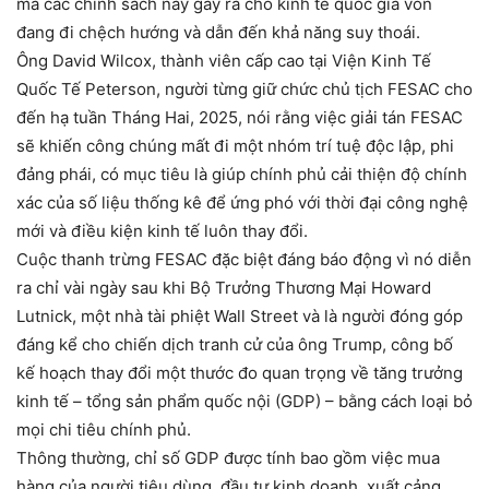
mà các chính sách này gây ra cho kinh tế quốc gia vốn
đang đi chệch hướng và dẫn đến khả năng suy thoái.
Ông David Wilcox, thành viên cấp cao tại Viện Kinh Tế
Quốc Tế Peterson, người từng giữ chức chủ tịch FESAC cho
đến hạ tuần Tháng Hai, 2025, nói rằng việc giải tán FESAC
sẽ khiến công chúng mất đi một nhóm trí tuệ độc lập, phi
đảng phái, có mục tiêu là giúp chính phủ cải thiện độ chính
xác của số liệu thống kê để ứng phó với thời đại công nghệ
mới và điều kiện kinh tế luôn thay đổi.
Cuộc thanh trừng FESAC đặc biệt đáng báo động vì nó diễn
ra chỉ vài ngày sau khi Bộ Trưởng Thương Mại Howard
Lutnick, một nhà tài phiệt Wall Street và là người đóng góp
đáng kể cho chiến dịch tranh cử của ông Trump, công bố
kế hoạch thay đổi một thước đo quan trọng về tăng trưởng
kinh tế – tổng sản phẩm quốc nội (GDP) – bằng cách loại bỏ
mọi chi tiêu chính phủ.
Thông thường, chỉ số GDP được tính bao gồm việc mua
hàng của người tiêu dùng, đầu tư kinh doanh, xuất cảng