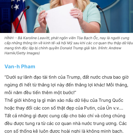
HÌNH: - Bà Karoline Leavitt, phát ngôn viên Tòa Bạch Ốc, nay là người cung
cấp những thông tin về kinh tế-xã hội Mỹ sau khi các cơ quan thu thập dữ liệu
mang tính độc lập bị chính quyền Donald Trump giải tán. (Hình: Andrew
Harnik/Getty Images)
Van-h Pham
“Dưới sự lãnh đạo tài tình của Trump, đất nước chưa bao giờ
ngừng đi hết từ thắng lợi này đến thắng lợi khác! Mỗi tháng,
mỗi năm đều tiến thêm một bước!”
Thế giới không lạ gì màn xào nấu dữ liệu của Trung Quốc
hoặc thay đổi các con số thật đẹp của Putin, của Ủn v.v….
Tất cả những gì được cung cấp cho báo chí và công chúng
đều được tung ra từ các cơ quan nhà nước trung ương. Các
con số thống kê luôn được hoài nghi là không minh bạch.