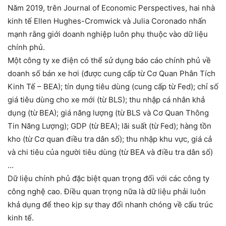
Năm 2019, trên Journal of Economic Perspectives, hai nhà
kinh tế Ellen Hughes-Cromwick và Julia Coronado nhấn
mạnh rằng giới doanh nghiệp luôn phụ thuộc vào dữ liệu
chính phủ.
Một công ty xe điện có thể sử dụng báo cáo chính phủ về
doanh số bán xe hơi (được cung cấp từ Cơ Quan Phân Tích
Kinh Tế – BEA); tín dụng tiêu dùng (cung cấp từ Fed); chỉ số
giá tiêu dùng cho xe mới (từ BLS); thu nhập cá nhân khả
dụng (từ BEA); giá năng lượng (từ BLS và Cơ Quan Thông
Tin Năng Lượng); GDP (từ BEA); lãi suất (từ Fed); hàng tồn
kho (từ Cơ quan điều tra dân số); thu nhập khu vực, giá cả
và chi tiêu của người tiêu dùng (từ BEA và điều tra dân số)
…
Dữ liệu chính phủ đặc biệt quan trọng đối với các công ty
công nghệ cao. Điều quan trọng nữa là dữ liệu phải luôn
khả dụng để theo kịp sự thay đổi nhanh chóng về cấu trúc
kinh tế.