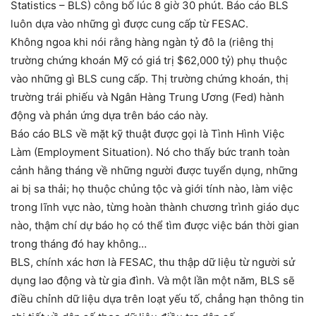
Statistics – BLS) công bố lúc 8 giờ 30 phút. Báo cáo BLS
luôn dựa vào những gì được cung cấp từ FESAC.
Không ngoa khi nói rằng hàng ngàn tỷ đô la (riêng thị
trường chứng khoán Mỹ có giá trị $62,000 tỷ) phụ thuộc
vào những gì BLS cung cấp. Thị trường chứng khoán, thị
trường trái phiếu và Ngân Hàng Trung Ương (Fed) hành
động và phản ứng dựa trên báo cáo này.
Báo cáo BLS về mặt kỹ thuật được gọi là Tình Hình Việc
Làm (Employment Situation). Nó cho thấy bức tranh toàn
cảnh hằng tháng về những người được tuyển dụng, những
ai bị sa thải; họ thuộc chủng tộc và giới tính nào, làm việc
trong lĩnh vực nào, từng hoàn thành chương trình giáo dục
nào, thậm chí dự báo họ có thể tìm được việc bán thời gian
trong tháng đó hay không…
BLS, chính xác hơn là FESAC, thu thập dữ liệu từ người sử
dụng lao động và từ gia đình. Và một lần một năm, BLS sẽ
điều chỉnh dữ liệu dựa trên loạt yếu tố, chẳng hạn thông tin