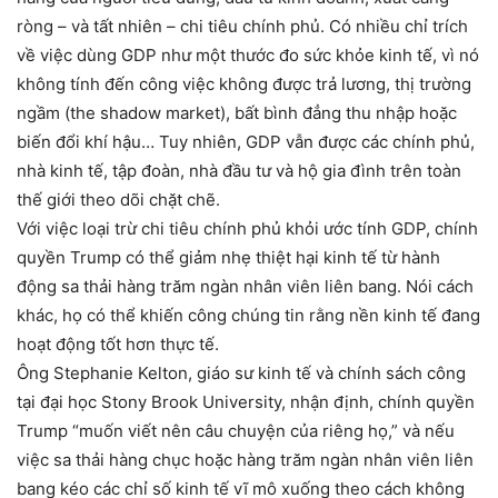
ròng – và tất nhiên – chi tiêu chính phủ. Có nhiều chỉ trích
về việc dùng GDP như một thước đo sức khỏe kinh tế, vì nó
không tính đến công việc không được trả lương, thị trường
ngầm (the shadow market), bất bình đẳng thu nhập hoặc
biến đổi khí hậu… Tuy nhiên, GDP vẫn được các chính phủ,
nhà kinh tế, tập đoàn, nhà đầu tư và hộ gia đình trên toàn
thế giới theo dõi chặt chẽ.
Với việc loại trừ chi tiêu chính phủ khỏi ước tính GDP, chính
quyền Trump có thể giảm nhẹ thiệt hại kinh tế từ hành
động sa thải hàng trăm ngàn nhân viên liên bang. Nói cách
khác, họ có thể khiến công chúng tin rằng nền kinh tế đang
hoạt động tốt hơn thực tế.
Ông Stephanie Kelton, giáo sư kinh tế và chính sách công
tại đại học Stony Brook University, nhận định, chính quyền
Trump “muốn viết nên câu chuyện của riêng họ,” và nếu
việc sa thải hàng chục hoặc hàng trăm ngàn nhân viên liên
bang kéo các chỉ số kinh tế vĩ mô xuống theo cách không