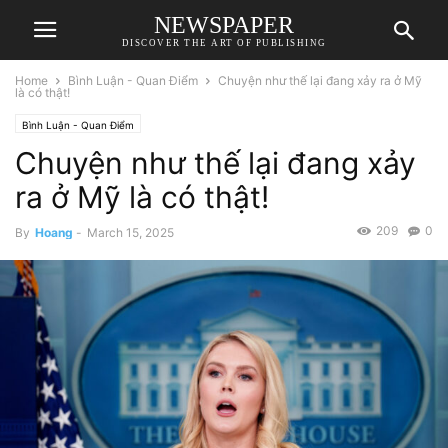
NEWSPAPER
DISCOVER THE ART OF PUBLISHING
Home
Bình Luận - Quan Điểm
Chuyện như thế lại đang xảy ra ở Mỹ
là có thật!
Bình Luận - Quan Điểm
Chuyện như thế lại đang xảy
ra ở Mỹ là có thật!
209
0
By
Hoang
-
March 15, 2025