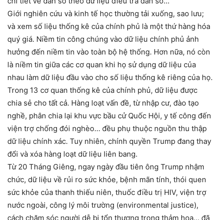
chi tiết về dân số theo dữ liệu điều tra dân số…
Giới nghiên cứu và kinh tế học thường tải xuống, sao lưu;
và xem số liệu thống kê của chính phủ là một thứ hàng hóa
quý giá. Niềm tin công chúng vào dữ liệu chính phủ ảnh
hưởng đến niềm tin vào toàn bộ hệ thống. Hơn nữa, nó còn
là niềm tin giữa các cơ quan khi họ sử dụng dữ liệu của
nhau làm dữ liệu đầu vào cho số liệu thống kê riêng của họ.
Trong 13 cơ quan thống kê của chính phủ, dữ liệu được
chia sẻ cho tất cả. Hàng loạt vấn đề, từ nhập cư, đào tạo
nghề, phân chia lại khu vực bầu cử Quốc Hội, y tế công đến
viện trợ chống đói nghèo… đều phụ thuộc nguồn thu thập
dữ liệu chính xác. Tuy nhiên, chính quyền Trump đang thay
đổi và xóa hàng loạt dữ liệu liên bang.
Từ 20 Tháng Giêng, ngay ngày đầu tiên ông Trump nhậm
chức, dữ liệu về rủi ro sức khỏe, bệnh mãn tính, thói quen
sức khỏe của thanh thiếu niên, thuốc điều trị HIV, viện trợ
nước ngoài, công lý môi trường (environmental justice),
cách chăm sóc người dễ bị tổn thương trong thảm họa… đã