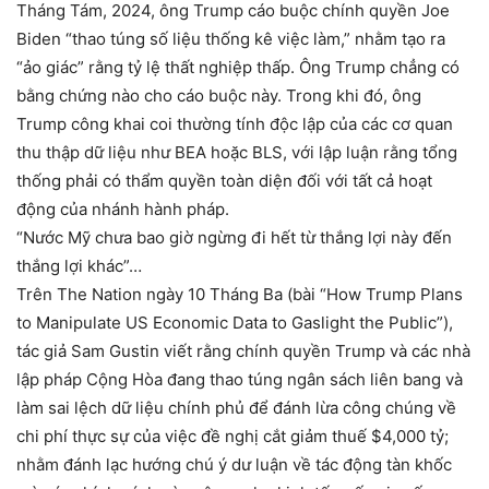
Tháng Tám, 2024, ông Trump cáo buộc chính quyền Joe
Biden “thao túng số liệu thống kê việc làm,” nhằm tạo ra
“ảo giác” rằng tỷ lệ thất nghiệp thấp. Ông Trump chẳng có
bằng chứng nào cho cáo buộc này. Trong khi đó, ông
Trump công khai coi thường tính độc lập của các cơ quan
thu thập dữ liệu như BEA hoặc BLS, với lập luận rằng tổng
thống phải có thẩm quyền toàn diện đối với tất cả hoạt
động của nhánh hành pháp.
“Nước Mỹ chưa bao giờ ngừng đi hết từ thắng lợi này đến
thắng lợi khác”…
Trên The Nation ngày 10 Tháng Ba (bài “How Trump Plans
to Manipulate US Economic Data to Gaslight the Public”),
tác giả Sam Gustin viết rằng chính quyền Trump và các nhà
lập pháp Cộng Hòa đang thao túng ngân sách liên bang và
làm sai lệch dữ liệu chính phủ để đánh lừa công chúng về
chi phí thực sự của việc đề nghị cắt giảm thuế $4,000 tỷ;
nhằm đánh lạc hướng chú ý dư luận về tác động tàn khốc