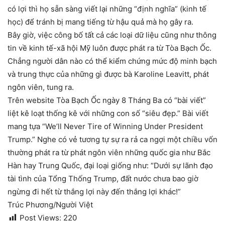
có lợi thì họ sẵn sàng viết lại những “định nghĩa” (kinh tế
học) để tránh bị mang tiếng từ hậu quả mà họ gây ra.
Bây giờ, việc công bố tất cả các loại dữ liệu cũng như thông
tin về kinh tế-xã hội Mỹ luôn được phát ra từ Tòa Bạch Ốc.
Chẳng người dân nào có thể kiểm chứng mức độ minh bạch
và trung thực của những gì được bà Karoline Leavitt, phát
ngôn viên, tung ra.
Trên website Tòa Bạch Ốc ngày 8 Tháng Ba có “bài viết”
liệt kê loạt thống kê với những con số “siêu đẹp.” Bài viết
mang tựa “We’ll Never Tire of Winning Under President
Trump.” Nghe có vẻ tương tự sự ra rả ca ngợi một chiều vốn
thường phát ra từ phát ngôn viên những quốc gia như Bắc
Hàn hay Trung Quốc, đại loại giống như: “Dưới sự lãnh đạo
tài tình của Tổng Thống Trump, đất nước chưa bao giờ
ngừng đi hết từ thắng lợi này đến thắng lợi khác!”
Trúc Phương/Người Việt
Post Views:
220