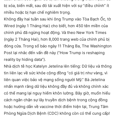
bị xóa, biến mất, sau đó tái xuất hiện với sự “điều chỉnh” ít
nhiều hoặc bị hạn chế nghiêm trọng.
Không đầy hai tuần sau khi ông Trump vào Tòa Bạch Ốc, tờ
Wired (ngày 1 Tháng Hai) cho biết, hơn 450 tên miền của
chính phủ đã ngừng hoạt động. Và theo New York Times
(ngày 2 Tháng Hai), hơn 8,000 trang web của chính phủ bị
đóng cửa. Trong số báo ngày 11 Tháng Ba, The Washington
Post lại nhắc đến vấn đề này (“How Trump is reshaping
reality by hiding data”).
Nhà dịch tễ học Katelyn Jetelina lên tiếng: Dữ liệu và thông
tin liên lạc về sức khỏe cộng đồng “có giá trị như vàng, vì
liên quan việc bảo vệ mạng sống người Mỹ.” Bà Jetelina
nhấn mạnh rằng dữ liệu không đầy đủ và không chính xác
có thể mang lại nguy hiểm khôn lường. Bây giờ, muốn hiểu
cách ngăn chặn sự lây truyền dịch bệnh trong cộng đồng
hoặc hướng dẫn về vaccine thời điểm hiện tại, Trung Tâm
Phòng Ngừa Dịch Bệnh (CDC) không còn có thể cung cấp!