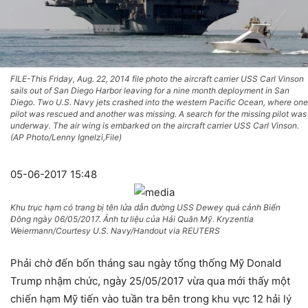
FILE-This Friday, Aug. 22, 2014 file photo the aircraft carrier USS Carl Vinson
sails out of San Diego Harbor leaving for a nine month deployment in San
Diego. Two U.S. Navy jets crashed into the western Pacific Ocean, where one
pilot was rescued and another was missing. A search for the missing pilot was
underway. The air wing is embarked on the aircraft carrier USS Carl Vinson.
(AP Photo/Lenny Ignelzi,File)
05-06-2017 15:48
Khu trục hạm có trang bị tên lửa dẫn đường USS Dewey quá cảnh Biển
Đông ngày 06/05/2017. Ảnh tư liệu của Hải Quân Mỹ. Kryzentia
Weiermann/Courtesy U.S. Navy/Handout via REUTERS
Phải chờ đến bốn tháng sau ngày tổng thống Mỹ Donald
Trump nhậm chức, ngày 25/05/2017 vừa qua mới thấy một
chiến hạm Mỹ tiến vào tuần tra bên trong khu vực 12 hải lý