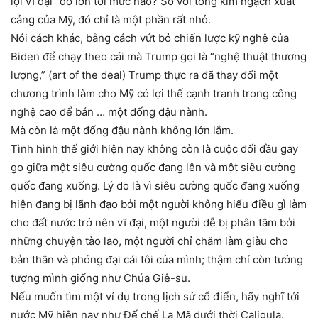
lợi vĩ đại” đó lớn tới mức nào? So với tổng kim ngạch xuất
cảng của Mỹ, đó chỉ là một phần rất nhỏ.
Nói cách khác, bằng cách vứt bỏ chiến lược kỹ nghệ của
Biden để chạy theo cái mà Trump gọi là “nghệ thuật thương
lượng,” (art of the deal) Trump thực ra đã thay đổi một
chương trình làm cho Mỹ có lợi thế cạnh tranh trong công
nghệ cao để bán … một đống đậu nành.
Mà còn là một đống đậu nành không lớn lắm.
Tình hình thế giới hiện nay không còn là cuộc đối đầu gay
go giữa một siêu cường quốc đang lên và một siêu cường
quốc đang xuống. Lý do là vì siêu cường quốc đang xuống
hiện đang bị lãnh đạo bởi một người không hiểu điều gì làm
cho đất nước trở nên vĩ đại, một người dễ bị phân tâm bởi
những chuyện tào lao, một người chỉ chăm làm giàu cho
bản thân và phóng đại cái tôi của mình; thậm chí còn tưởng
tượng mình giống như Chúa Giê-su.
Nếu muốn tìm một ví dụ trong lịch sử cổ điển, hãy nghĩ tới
nước Mỹ hiện nay như Đế chế La Mã dưới thời Caligula.