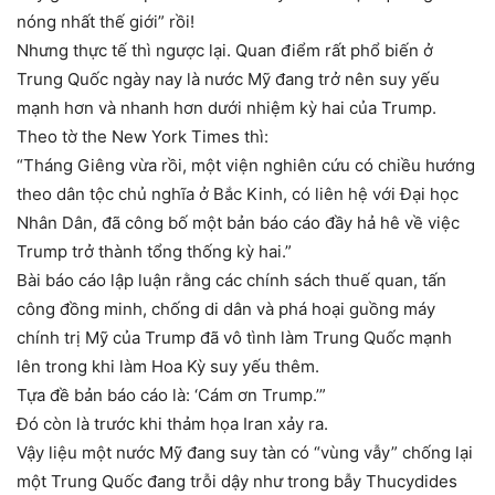
nóng nhất thế giới” rồi!
Nhưng thực tế thì ngược lại. Quan điểm rất phổ biến ở
Trung Quốc ngày nay là nước Mỹ đang trở nên suy yếu
mạnh hơn và nhanh hơn dưới nhiệm kỳ hai của Trump.
Theo tờ the New York Times thì:
“Tháng Giêng vừa rồi, một viện nghiên cứu có chiều hướng
theo dân tộc chủ nghĩa ở Bắc Kinh, có liên hệ với Đại học
Nhân Dân, đã công bố một bản báo cáo đầy hả hê về việc
Trump trở thành tổng thống kỳ hai.”
Bài báo cáo lập luận rằng các chính sách thuế quan, tấn
công đồng minh, chống di dân và phá hoại guồng máy
chính trị Mỹ của Trump đã vô tình làm Trung Quốc mạnh
lên trong khi làm Hoa Kỳ suy yếu thêm.
Tựa đề bản báo cáo là: ‘Cám ơn Trump.’”
Đó còn là trước khi thảm họa Iran xảy ra.
Vậy liệu một nước Mỹ đang suy tàn có “vùng vẫy” chống lại
một Trung Quốc đang trỗi dậy như trong bẫy Thucydides