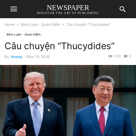
NEWSPAPER
DISCOVER THE ART OF PUBLISHING
Home
Bình Luận - Quan Điểm
Câu chuyện “Thucydides”
Bình Luận - Quan Điểm
Câu chuyện “Thucydides”
133
0
By
Hoang
-
May 19, 2026