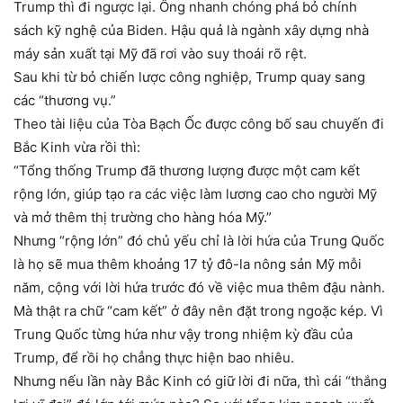
Trump thì đi ngược lại. Ông nhanh chóng phá bỏ chính
sách kỹ nghệ của Biden. Hậu quả là ngành xây dựng nhà
máy sản xuất tại Mỹ đã rơi vào suy thoái rõ rệt.
Sau khi từ bỏ chiến lược công nghiệp, Trump quay sang
các “thương vụ.”
Theo tài liệu của Tòa Bạch Ốc được công bố sau chuyến đi
Bắc Kinh vừa rồi thì:
“Tổng thống Trump đã thương lượng được một cam kết
rộng lớn, giúp tạo ra các việc làm lương cao cho người Mỹ
và mở thêm thị trường cho hàng hóa Mỹ.”
Nhưng “rộng lớn” đó chủ yếu chỉ là lời hứa của Trung Quốc
là họ sẽ mua thêm khoảng 17 tỷ đô-la nông sản Mỹ mỗi
năm, cộng với lời hứa trước đó về việc mua thêm đậu nành.
Mà thật ra chữ “cam kết” ở đây nên đặt trong ngoặc kép. Vì
Trung Quốc từng hứa như vậy trong nhiệm kỳ đầu của
Trump, để rồi họ chẳng thực hiện bao nhiêu.
Nhưng nếu lần này Bắc Kinh có giữ lời đi nữa, thì cái “thắng