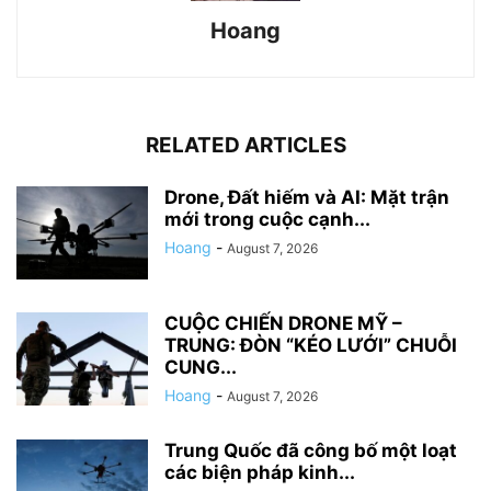
Hoang
RELATED ARTICLES
Drone, Đất hiếm và AI: Mặt trận
mới trong cuộc cạnh...
Hoang
-
August 7, 2026
CUỘC CHIẾN DRONE MỸ –
TRUNG: ĐÒN “KÉO LƯỚI” CHUỖI
CUNG...
Hoang
-
August 7, 2026
Trung Quốc đã công bố một loạt
các biện pháp kinh...