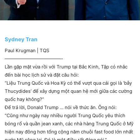
Sydney Tran
Paul Krugman | TQS
————————————-
Lần gặp mặt vừa rồi với Trump tại Bắc Kinh, Tập có nhắc
đến bài học lịch sử và đặt câu hỏi:
“Liệu Trung Quốc và Hoa Kỳ có thể vượt qua cái gọi là ‘bẫy
Thucydides’ để xây dựng một quan hệ mới giữa các cường
quốc hay không?”
Để trả lời, Donald Trump … nói về thức ăn. Ông nói:
“Cũng như ngày nay nhiều người Trung Quốc yêu thích
bóng rổ và quần jean xanh, các nhà hàng Trung Quốc ở Mỹ
hiện nay đông hơn tổng cộng năm chuỗi fast food lớn nhất
nước Mỹ cộng lại. Đó là một điều rất đáng nói.”