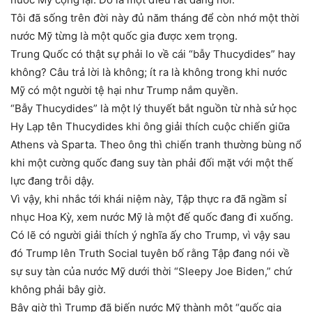
Tôi đã sống trên đời này đủ năm tháng để còn nhớ một thời
nước Mỹ từng là một quốc gia được xem trọng.
Trung Quốc có thật sự phải lo về cái “bẫy Thucydides” hay
không? Câu trả lời là không; ít ra là không trong khi nước
Mỹ có một người tệ hại như Trump nắm quyền.
“Bẫy Thucydides” là một lý thuyết bắt nguồn từ nhà sử học
Hy Lạp tên Thucydides khi ông giải thích cuộc chiến giữa
Athens và Sparta. Theo ông thì chiến tranh thường bùng nổ
khi một cường quốc đang suy tàn phải đối mặt với một thế
lực đang trỗi dậy.
Vì vậy, khi nhắc tới khái niệm này, Tập thực ra đã ngầm sỉ
nhục Hoa Kỳ, xem nước Mỹ là một đế quốc đang đi xuống.
Có lẽ có người giải thích ý nghĩa ấy cho Trump, vì vậy sau
đó Trump lên Truth Social tuyên bố rằng Tập đang nói về
sự suy tàn của nước Mỹ dưới thời “Sleepy Joe Biden,” chứ
không phải bây giờ.
Bây giờ thì Trump đã biến nước Mỹ thành một “quốc gia