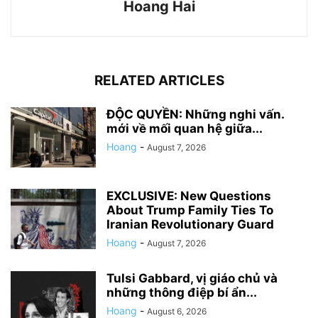
Hoang Hai
RELATED ARTICLES
ĐỘC QUYỀN: Những nghi vấn.
mới về mối quan hệ giữa...
Hoang
-
August 7, 2026
EXCLUSIVE: New Questions
About Trump Family Ties To
Iranian Revolutionary Guard
Hoang
-
August 7, 2026
Tulsi Gabbard, vị giáo chủ và
những thông điệp bí ẩn...
Hoang
-
August 6, 2026