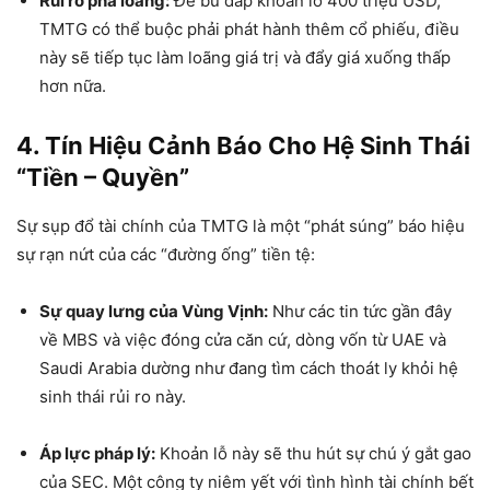
Rủi ro pha loãng:
Để bù đắp khoản lỗ 400 triệu USD,
TMTG có thể buộc phải phát hành thêm cổ phiếu, điều
này sẽ tiếp tục làm loãng giá trị và đẩy giá xuống thấp
hơn nữa.
4. Tín Hiệu Cảnh Báo Cho Hệ Sinh Thái
“Tiền – Quyền”
Sự sụp đổ tài chính của TMTG là một “phát súng” báo hiệu
sự rạn nứt của các “đường ống” tiền tệ:
Sự quay lưng của Vùng Vịnh:
Như các tin tức gần đây
về MBS và việc đóng cửa căn cứ, dòng vốn từ UAE và
Saudi Arabia dường như đang tìm cách thoát ly khỏi hệ
sinh thái rủi ro này.
Áp lực pháp lý:
Khoản lỗ này sẽ thu hút sự chú ý gắt gao
của SEC. Một công ty niêm yết với tình hình tài chính bết