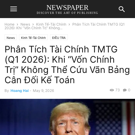
NEWSPAPER
DISCOVER THE ART OF PUBLISHING
Home
News
Kinh Tế-Tài Chính
Phân Tích Tài Chính TMTG (Q1
2026): Khi “Vốn Chính Trị” Không...
News
Kinh Tế-Tài Chính
ĐIỀU TRA
Phân Tích Tài Chính TMTG
(Q1 2026): Khi “Vốn Chính
Trị” Không Thể Cứu Vãn Bảng
Cân Đối Kế Toán
73
0
By
Hoang Hai
-
May 9, 2026