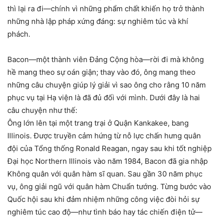
thì lại ra đi—chính vì những phẩm chất khiến họ trở thành
những nhà lập pháp xứng đáng: sự nghiêm túc và khí
phách.
Bacon—một thành viên Đảng Cộng hòa—rời đi mà không
hề mang theo sự oán giận; thay vào đó, ông mang theo
những câu chuyện giúp lý giải vì sao ông cho rằng 10 năm
phục vụ tại Hạ viện là đã đủ đối với mình. Dưới đây là hai
câu chuyện như thế:
Ông lớn lên tại một trang trại ở Quận Kankakee, bang
Illinois. Được truyền cảm hứng từ nỗ lực chấn hưng quân
đội của Tổng thống Ronald Reagan, ngay sau khi tốt nghiệp
Đại học Northern Illinois vào năm 1984, Bacon đã gia nhập
Không quân với quân hàm sĩ quan. Sau gần 30 năm phục
vụ, ông giải ngũ với quân hàm Chuẩn tướng. Từng bước vào
Quốc hội sau khi đảm nhiệm những công việc đòi hỏi sự
nghiêm túc cao độ—như tình báo hay tác chiến điện tử—