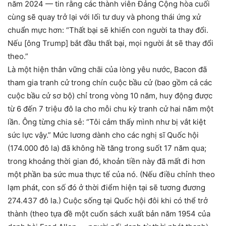
năm 2024 — tin rằng các thành viên Đảng Cộng hòa cuối
cùng sẽ quay trở lại với lối tư duy và phong thái ứng xử
chuẩn mực hơn: “Thất bại sẽ khiến con người ta thay đổi.
Nếu [ông Trump] bắt đầu thất bại, mọi người ắt sẽ thay đổi
theo.”
Là một hiện thân vững chãi của lòng yêu nước, Bacon đã
tham gia tranh cử trong chín cuộc bầu cử (bao gồm cả các
cuộc bầu cử sơ bộ) chỉ trong vòng 10 năm, huy động được
từ 6 đến 7 triệu đô la cho mỗi chu kỳ tranh cử hai năm một
lần. Ông từng chia sẻ: “Tôi cảm thấy mình như bị vắt kiệt
sức lực vậy.” Mức lương dành cho các nghị sĩ Quốc hội
(174.000 đô la) đã không hề tăng trong suốt 17 năm qua;
trong khoảng thời gian đó, khoản tiền này đã mất đi hơn
một phần ba sức mua thực tế của nó. (Nếu điều chỉnh theo
lạm phát, con số đó ở thời điểm hiện tại sẽ tương đương
274.437 đô la.) Cuộc sống tại Quốc hội đôi khi có thể trở
thành (theo tựa đề một cuốn sách xuất bản năm 1954 của