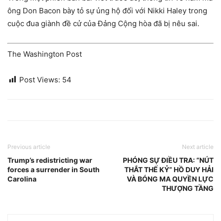
ông Don Bacon bày tỏ sự ủng hộ đối với Nikki Haley trong
cuộc đua giành đề cử của Đảng Cộng hòa đã bị nêu sai.
The Washington Post
Post Views:
54
Previous article
Next article
Trump’s redistricting war
PHÓNG SỰ ĐIỀU TRA: “NÚT
forces a surrender in South
THẮT THẾ KỶ” HỒ DUY HẢI
Carolina
VÀ BÓNG MA QUYỀN LỰC
THƯỢNG TẦNG