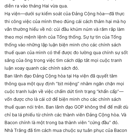
diễn ra vào tháng Hai vừa qua.
Hạ viện—dưới sự kiểm soát của Đảng Cộng hòa—đã thực
thi công việc của mình theo đúng cái cách thảm hại mà họ
vẫn thường hiểu về nó: cúi đầu khúm núm và răm rắp làm
theo mọi mệnh lệnh của Tổng thống. Sự tự tin của Tổng
thống vào những lập luận biện minh cho các chính sách
thuế quan của mình có thể được đo lường qua chính sự sốt
sắng của ông trong việc tìm cách dập tắt mọi cuộc tranh
luận xoay quanh các chính sách đó.
Ban lãnh đạo Đảng Cộng hòa tại Hạ viện đã quyết tâm
thông qua một quy định “bịt miệng” nhằm ngăn chặn mọi
cuộc tranh luận về việc chấm dứt tình trạng “khẩn cấp”—
vốn được cho là cái cớ để biện minh cho các chính sách
thuế quan nói trên. Ban lãnh đạo GOP không thể để mất dù
chỉ ba lá phiếu từ chính các thành viên Đảng Cộng hòa. Và
Bacon chính là một trong ba thành viên “cứng đầu” đó.
Nhà Trắng đã tìm cách mua chuộc sự tuân phục của Bacon