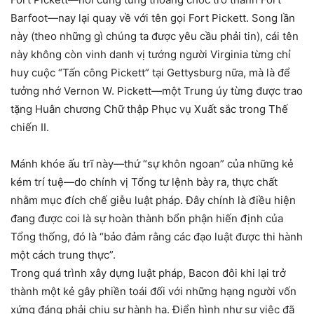
Barfoot—nay lại quay về với tên gọi Fort Pickett. Song lần
này (theo những gì chúng ta được yêu cầu phải tin), cái tên
này không còn vinh danh vị tướng người Virginia từng chỉ
huy cuộc “Tấn công Pickett” tại Gettysburg nữa, mà là để
tưởng nhớ Vernon W. Pickett—một Trung úy từng được trao
tặng Huân chương Chữ thập Phục vụ Xuất sắc trong Thế
chiến II.
Mánh khóe ấu trĩ này—thứ “sự khôn ngoan” của những kẻ
kém trí tuệ—do chính vị Tổng tư lệnh bày ra, thực chất
nhằm mục đích chế giễu luật pháp. Đây chính là điều hiện
đang được coi là sự hoàn thành bổn phận hiến định của
Tổng thống, đó là “bảo đảm rằng các đạo luật được thi hành
một cách trung thực”.
Trong quá trình xây dựng luật pháp, Bacon đôi khi lại trở
thành một kẻ gây phiền toái đối với những hạng người vốn
xứng đáng phải chịu sự hành hạ. Điển hình như sự việc đã