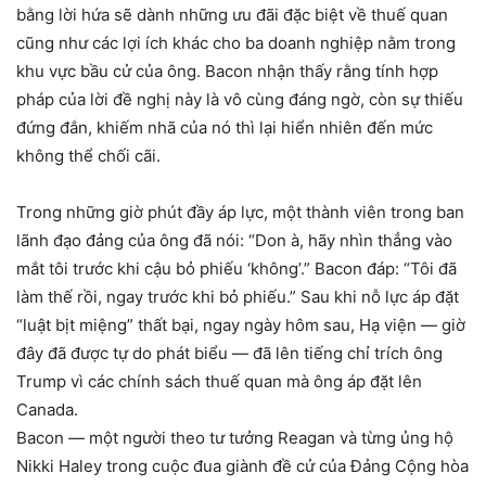
bằng lời hứa sẽ dành những ưu đãi đặc biệt về thuế quan
cũng như các lợi ích khác cho ba doanh nghiệp nằm trong
khu vực bầu cử của ông. Bacon nhận thấy rằng tính hợp
pháp của lời đề nghị này là vô cùng đáng ngờ, còn sự thiếu
đứng đắn, khiếm nhã của nó thì lại hiển nhiên đến mức
không thể chối cãi.
Trong những giờ phút đầy áp lực, một thành viên trong ban
lãnh đạo đảng của ông đã nói: “Don à, hãy nhìn thẳng vào
mắt tôi trước khi cậu bỏ phiếu ‘không’.” Bacon đáp: “Tôi đã
làm thế rồi, ngay trước khi bỏ phiếu.” Sau khi nỗ lực áp đặt
“luật bịt miệng” thất bại, ngay ngày hôm sau, Hạ viện — giờ
đây đã được tự do phát biểu — đã lên tiếng chỉ trích ông
Trump vì các chính sách thuế quan mà ông áp đặt lên
Canada.
Bacon — một người theo tư tưởng Reagan và từng ủng hộ
Nikki Haley trong cuộc đua giành đề cử của Đảng Cộng hòa