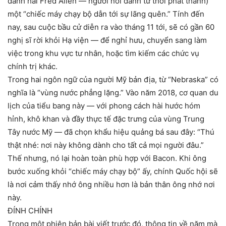
danh hài Fred Allen — người nổi danh từ thời phát thanh)
một “chiếc máy chạy bộ dẫn tới sự lãng quên.” Tính đến
nay, sau cuộc bầu cử diễn ra vào tháng 11 tới, sẽ có gần 60
nghị sĩ rời khỏi Hạ viện — để nghỉ hưu, chuyển sang làm
việc trong khu vực tư nhân, hoặc tìm kiếm các chức vụ
chính trị khác.
Trong hai ngôn ngữ của người Mỹ bản địa, từ “Nebraska” có
nghĩa là “vùng nước phẳng lặng.” Vào năm 2018, cơ quan du
lịch của tiểu bang này — với phong cách hài hước hóm
hỉnh, khô khan và đầy thực tế đặc trưng của vùng Trung
Tây nước Mỹ — đã chọn khẩu hiệu quảng bá sau đây: “Thú
thật nhé: nơi này không dành cho tất cả mọi người đâu.”
Thế nhưng, nó lại hoàn toàn phù hợp với Bacon. Khi ông
bước xuống khỏi “chiếc máy chạy bộ” ấy, chính Quốc hội sẽ
là nơi cảm thấy nhớ ông nhiều hơn là bản thân ông nhớ nơi
này.
ĐÍNH CHÍNH
Trong một phiên bản bài viết trước đó, thông tin về năm mà