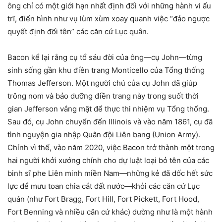
ông chỉ có một giới hạn nhất định đối với những hành vi ấu
trĩ, điển hình như vụ lùm xùm xoay quanh việc “đảo ngược
quyết định đổi tên” các căn cứ Lục quân.
Bacon kể lại rằng cụ tổ sáu đời của ông—cụ John—từng
sinh sống gần khu điền trang Monticello của Tổng thống
Thomas Jefferson. Một người chú của cụ John đã giúp
trông nom và bảo dưỡng điền trang này trong suốt thời
gian Jefferson vắng mặt để thực thi nhiệm vụ Tổng thống.
Sau đó, cụ John chuyển đến Illinois và vào năm 1861, cụ đã
tình nguyện gia nhập Quân đội Liên bang (Union Army).
Chính vì thế, vào năm 2020, việc Bacon trở thành một trong
hai người khởi xướng chính cho dự luật loại bỏ tên của các
binh sĩ phe Liên minh miền Nam—những kẻ đã dốc hết sức
lực để mưu toan chia cắt đất nước—khỏi các căn cứ Lục
quân (như Fort Bragg, Fort Hill, Fort Pickett, Fort Hood,
Fort Benning và nhiều căn cứ khác) dường như là một hành