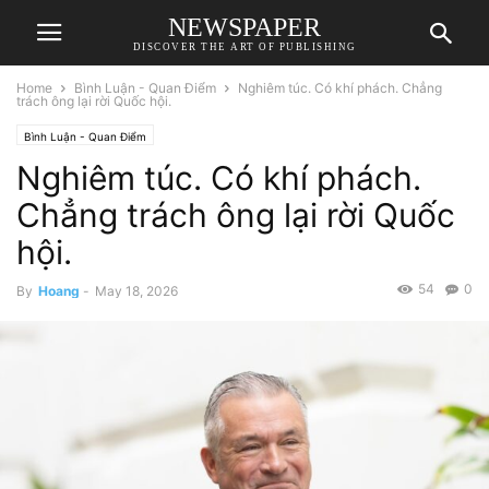
NEWSPAPER
DISCOVER THE ART OF PUBLISHING
Home
Bình Luận - Quan Điểm
Nghiêm túc. Có khí phách. Chẳng
trách ông lại rời Quốc hội.
Bình Luận - Quan Điểm
Nghiêm túc. Có khí phách.
Chẳng trách ông lại rời Quốc
hội.
54
0
By
Hoang
-
May 18, 2026