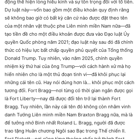
động thể hiện lòng hiếu kính và sự tôn trọng đối với tổ tiên.
Dự luật này—vốn bao gồm một điều khoản quy định rằng
sẽ không bao giờ có bất kỳ căn cứ nào được đặt theo tên
của một nhân vật thuộc phe Liên minh miền Nam nữa—đã
tạo tiền đề cho một điều khoản được đưa vào Đạo luật Ủy
quyền Quốc phòng năm 2021; đạo luật này sau đó đã chính
thức có hiệu lực bất chấp quyền phủ quyết của Tổng thống
Donald Trump. Tuy nhiên, vào năm 2025, chính quyền
nhiệm kỳ thứ hai của ông Trump—với cách hành xử mà họ
hiển nhiên cho là một thủ đoạn tinh vi—đã khôi phục lại
những cái tên cũ. Hay nói đúng hơn là… khôi phục một cách
tương đối. Fort Bragg—nơi từng có thời gian ngắn được gọi
là Fort Liberty—nay đã được đổi tên trở lại thành Fort
Bragg. Tuy nhiên, lần này cái tên đó không còn nhằm vinh
danh Tướng Liên minh miền Nam Braxton Bragg nữa, mà là
để tưởng nhớ Binh nhất Roland L. Bragg, người đã được
trao tặng Huân chương Ngôi sao Bạc trong Thế chiến II.
Fort Pickett—nơi cũng từng thoáng chốc trở thành Fort