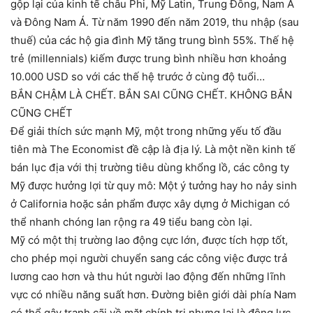
gộp lại của kinh tế châu Phi, Mỹ Latin, Trung Đông, Nam Á
và Đông Nam Á. Từ năm 1990 đến năm 2019, thu nhập (sau
thuế) của các hộ gia đình Mỹ tăng trung bình 55%. Thế hệ
trẻ (millennials) kiếm được trung bình nhiều hơn khoảng
10.000 USD so với các thế hệ trước ở cùng độ tuổi…
BẮN CHẬM LÀ CHẾT. BẮN SAI CŨNG CHẾT. KHÔNG BẮN
CŨNG CHẾT
Để giải thích sức mạnh Mỹ, một trong những yếu tố đầu
tiên mà The Economist đề cập là địa lý. Là một nền kinh tế
bán lục địa với thị trường tiêu dùng khổng lồ, các công ty
Mỹ được hưởng lợi từ quy mô: Một ý tưởng hay ho nảy sinh
ở California hoặc sản phẩm được xây dựng ở Michigan có
thể nhanh chóng lan rộng ra 49 tiểu bang còn lại.
Mỹ có một thị trường lao động cực lớn, được tích hợp tốt,
cho phép mọi người chuyển sang các công việc được trả
lương cao hơn và thu hút người lao động đến những lĩnh
vực có nhiều năng suất hơn. Đường biên giới dài phía Nam
có thể gây tranh cãi về mặt chính trị nhưng lại là động lực