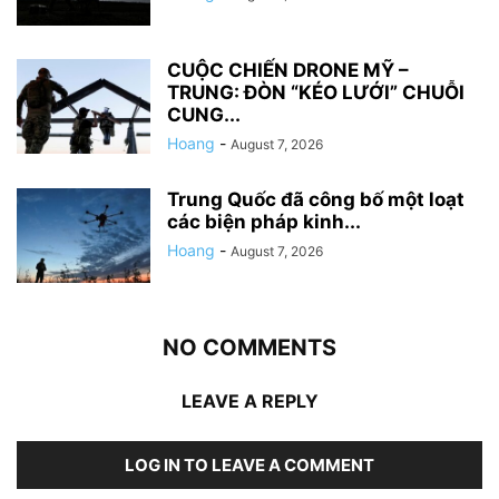
CUỘC CHIẾN DRONE MỸ –
TRUNG: ĐÒN “KÉO LƯỚI” CHUỖI
CUNG...
Hoang
-
August 7, 2026
Trung Quốc đã công bố một loạt
các biện pháp kinh...
Hoang
-
August 7, 2026
NO COMMENTS
LEAVE A REPLY
LOG IN TO LEAVE A COMMENT