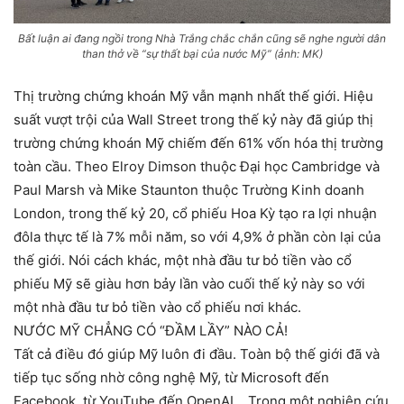
Bất luận ai đang ngồi trong Nhà Trắng chắc chắn cũng sẽ nghe người dân
than thở về “sự thất bại của nước Mỹ” (ảnh: MK)
Thị trường chứng khoán Mỹ vẫn mạnh nhất thế giới. Hiệu
suất vượt trội của Wall Street trong thế kỷ này đã giúp thị
trường chứng khoán Mỹ chiếm đến 61% vốn hóa thị trường
toàn cầu. Theo Elroy Dimson thuộc Đại học Cambridge và
Paul Marsh và Mike Staunton thuộc Trường Kinh doanh
London, trong thế kỷ 20, cổ phiếu Hoa Kỳ tạo ra lợi nhuận
đôla thực tế là 7% mỗi năm, so với 4,9% ở phần còn lại của
thế giới. Nói cách khác, một nhà đầu tư bỏ tiền vào cổ
phiếu Mỹ sẽ giàu hơn bảy lần vào cuối thế kỷ này so với
một nhà đầu tư bỏ tiền vào cổ phiếu nơi khác.
NƯỚC MỸ CHẲNG CÓ “ĐẦM LẦY” NÀO CẢ!
Tất cả điều đó giúp Mỹ luôn đi đầu. Toàn bộ thế giới đã và
tiếp tục sống nhờ công nghệ Mỹ, từ Microsoft đến
Facebook, từ YouTube đến OpenAI… Trong một nghiên cứu