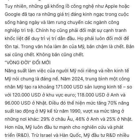
Tuy nhiên, những gã khổng lồ công nghệ như Apple hoặc
Google đã tạo ra những giá trị đáng kinh ngạc trong cuộc
sống hàng ngày và làm rung chuyển các ngành công
nghiệp trì trệ. Chính họ cũng phải đối mặt sự cạnh tranh
khốc liệt để duy trì vị trí dẫn đầu. Họ phải luôn đổi mới để
tồn tại. Trong văn hóa làm ăn của Mỹ, bắn chậm là chết. Bắn
sai cũng chết. Không bắn cũng chết.
“VÒNG ĐỜI” ĐỔI MỚI
Năng suất làm việc của người Mỹ nói riêng và nền kinh tế
Mỹ nói chung là đáng nể. Năm 2024, trung bình một công
nhân Mỹ tạo ra khoảng 171.000 USD sản lượng kinh tế – so
với 120.000 USD ở khu vực euro; 118.000 USD ở Anh và
96.000 USD ở Nhật. Điều đó thể hiện mức tăng 70% năng
suất lao động ở Mỹ kể từ năm 1990, vượt xa mức tăng ở
những nơi khác: 29% ở châu Âu, 46% ở Anh và 25% ở Nhật.
Hơn nữa, Mỹ luôn đầu tư mạnh cho nghiên cứu và phát
triển (R&D). Trừ Israel và Hàn Quốc, Mỹ đầu tư R&D nhiều