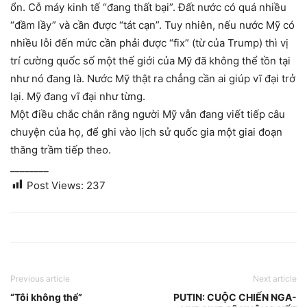
ổn. Cỗ máy kinh tế “đang thất bại”. Đất nước có quá nhiều
“đầm lầy” và cần được “tát cạn”. Tuy nhiên, nếu nước Mỹ có
nhiều lỗi đến mức cần phải được “fix” (từ của Trump) thì vị
trí cường quốc số một thế giới của Mỹ đã không thể tồn tại
như nó đang là. Nước Mỹ thật ra chẳng cần ai giúp vĩ đại trở
lại. Mỹ đang vĩ đại như từng.
Một điều chắc chắn rằng người Mỹ vẫn đang viết tiếp câu
chuyện của họ, để ghi vào lịch sử quốc gia một giai đoạn
thăng trầm tiếp theo.
________
Post Views:
237
Previous article
Next article
“Tôi không thể”
PUTIN: CUỘC CHIẾN NGA-