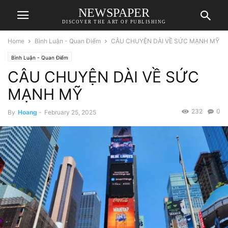
NEWSPAPER
DISCOVER THE ART OF PUBLISHING
Home
Bình Luận - Quan Điểm
CÂU CHUYỆN DÀI VỀ SỨC MẠNH MỸ
Bình Luận - Quan Điểm
CÂU CHUYỆN DÀI VỀ SỨC
MẠNH MỸ
232
0
By
Hoang
-
February 25, 2025