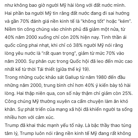
như không bao giờ người Mỹ hài lòng với đất nước mình.
Hai phần ba người Mỹ tin rằng đất nước đang đi sai hướng
và gần 70% đánh giá nền kinh tế là “không tốt” hoặc “kém”.
Niềm tin công chúng vào chính phủ đã giảm một nửa, từ
40% năm 2000 xuống chỉ còn 20% hiện nay. Tinh thần ái
quốc cũng phai nhạt, khi chỉ có 38% người Mỹ nói rằng
lòng yêu nước là “rất quan trọng”, giảm từ mức 70% vào
năm 2000. Sự phân cực trong Quốc hội đã leo đến mức cao
nhất kể từ thời Tái thiết (giữa thế kỷ 19).
Trong những cuộc khảo sát Gallup từ năm 1980 đến đầu
những năm 2000, trung bình chỉ hơn 40% ý kiến bày tỏ hài
lòng. Hai thập niên qua, con số này thậm chí giảm còn 25%.
Công chúng Mỹ thường xuyên ca cẩm chuyện làm ăn khó
khăn. Sự phát triển của mạng xã hội đã khiến người ta sống
nhiều hơn với cảm xúc.
Trump đã khai thác mạnh yếu tố này. Là bậc thầy thao túng
tâm lý, Trump luôn nói rằng nền kinh tế Mỹ đang rất không