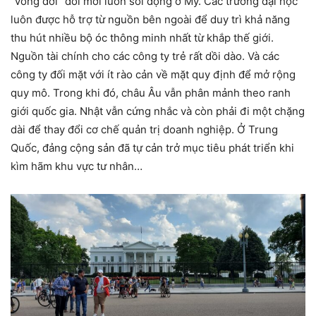
“vòng đời” đổi mới luôn sôi động ở Mỹ. Các trường đại học
luôn được hỗ trợ từ nguồn bên ngoài để duy trì khả năng
thu hút nhiều bộ óc thông minh nhất từ khắp thế giới.
Nguồn tài chính cho các công ty trẻ rất dồi dào. Và các
công ty đối mặt với ít rào cản về mặt quy định để mở rộng
quy mô. Trong khi đó, châu Âu vẫn phân mảnh theo ranh
giới quốc gia. Nhật vẫn cứng nhắc và còn phải đi một chặng
dài để thay đổi cơ chế quản trị doanh nghiệp. Ở Trung
Quốc, đảng cộng sản đã tự cản trở mục tiêu phát triển khi
kìm hãm khu vực tư nhân…