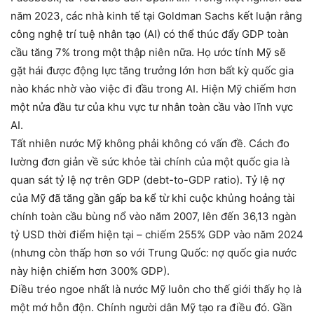
năm 2023, các nhà kinh tế tại Goldman Sachs kết luận rằng
công nghệ trí tuệ nhân tạo (AI) có thể thúc đẩy GDP toàn
cầu tăng 7% trong một thập niên nữa. Họ ước tính Mỹ sẽ
gặt hái được động lực tăng trưởng lớn hơn bất kỳ quốc gia
nào khác nhờ vào việc đi đầu trong AI. Hiện Mỹ chiếm hơn
một nửa đầu tư của khu vực tư nhân toàn cầu vào lĩnh vực
AI.
Tất nhiên nước Mỹ không phải không có vấn đề. Cách đo
lường đơn giản về sức khỏe tài chính của một quốc gia là
quan sát tỷ lệ nợ trên GDP (debt-to-GDP ratio). Tỷ lệ nợ
của Mỹ đã tăng gần gấp ba kể từ khi cuộc khủng hoảng tài
chính toàn cầu bùng nổ vào năm 2007, lên đến 36,13 ngàn
tỷ USD thời điểm hiện tại – chiếm 255% GDP vào năm 2024
(nhưng còn thấp hơn so với Trung Quốc: nợ quốc gia nước
này hiện chiếm hơn 300% GDP).
Điều tréo ngoe nhất là nước Mỹ luôn cho thế giới thấy họ là
một mớ hỗn độn. Chính người dân Mỹ tạo ra điều đó. Gần