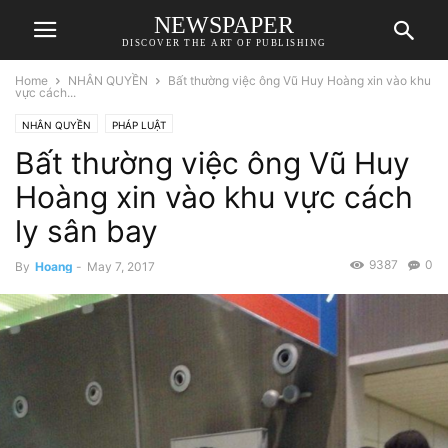
NEWSPAPER
DISCOVER THE ART OF PUBLISHING
Home
NHÂN QUYỀN
Bất thường việc ông Vũ Huy Hoàng xin vào khu
vực cách...
NHÂN QUYỀN
PHÁP LUẬT
Bất thường việc ông Vũ Huy
Hoàng xin vào khu vực cách
ly sân bay
9387
0
By
Hoang
-
May 7, 2017