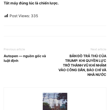
Tắt máy đúng lúc là chiến lược.
Post Views:
335
Previous article
Next article
Autopen — nguồn gốc và
BẢN ĐỒ TRẢ THÙ CỦA
luật định
TRUMP: KHI QUYỀN LỰC
TRỞ THÀNH VŨ KHÍ NHẮM
VÀO CÔNG DÂN, BÁO CHÍ VÀ
NHÀ NƯỚC