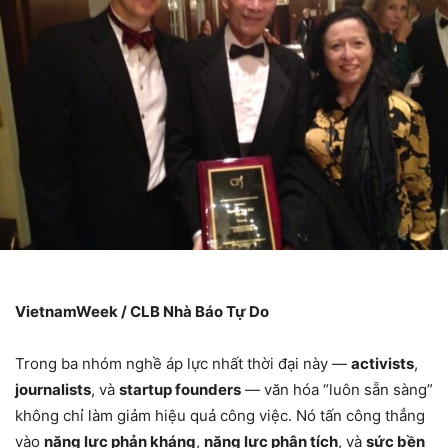
VietnamWeek / CLB Nhà Báo Tự Do
Trong ba nhóm nghề áp lực nhất thời đại này —
activists
,
journalists
, và
startup founders
— văn hóa “luôn sẵn sàng”
không chỉ làm giảm hiệu quả công việc. Nó tấn công thẳng
vào
năng lực phản kháng
,
năng lực phân tích
, và
sức bền