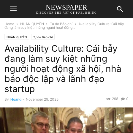
NEWSPAPER
DISCOVER THE ART OF PUBLISHING
Home
NHÂN QUYỀN
Tự do Báo chí
Availability Culture: Cái bẫy
đang làm suy kiệt những người hoạt động...
NHÂN QUYỀN
Tự do Báo chí
Availability Culture: Cái bẫy
đang làm suy kiệt những
người hoạt động xã hội, nhà
báo độc lập và lãnh đạo
startup
298
0
By
Hoang
-
November 29, 2025