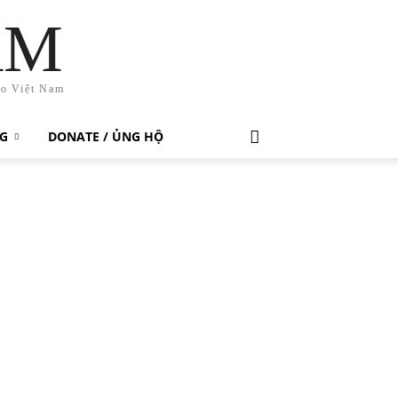
AM
ho Việt Nam
G
DONATE / ỦNG HỘ