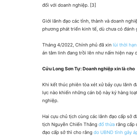
đối với doanh nghiệp. [3]
Giới lãnh đạo các tỉnh, thành và doanh nghi
phương phát triển kinh tế, dù chưa có đánh g
Tháng 4/2022, Chính phủ đã xin
lùi thời hạn
án tâm linh đang trồi lên như nấm hiện nay d
Cửu Long Sơn Tự: Doanh nghiệp xin là cho
Khi kết thúc phiên tòa xét xử bảy cựu lãnh 
lực nào khiến những cán bộ này ký hàng loạ
nghiệp.
Hai cựu chủ tịch cùng các lãnh đạo cấp sở đ
tịch Nguyễn Chiến Thắng
đổ thừa
rằng cấp d
đạo cấp sở thì cho rằng
do UBND tỉnh gây áp