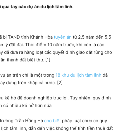
 qua tay các dự án du lịch tâm linh.
đã bị TAND tỉnh Khánh Hòa
tuyên án
từ 2,5 năm đến 5,5
 lý đất đai. Thời điểm 10 năm trước, khi còn là các
y đã đưa ra hàng loạt các quyết định giao đất rừng cho
n thành đất biệt thự. [1]
vụ án trên chỉ là một trong
18 khu du lịch tâm linh
đã
ây dựng trên khắp cả nước. [2]
ều kẽ hở để doanh nghiệp trục lợi. Tuy nhiên, quy định
òn có nhiều kẽ hở hơn nữa.
 trường Trần Hồng Hà
cho biết
pháp luật chưa có quy
lịch tâm linh, dẫn đến việc không thể tính tiền thuê đất