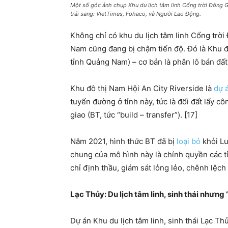
Một số góc ảnh chụp Khu du lịch tâm linh Cổng trời Đông G
trái sang: VietTimes, Fohaco, và Người Lao Động.
Không chỉ có khu du lịch tâm linh Cổng trờ
Nam cũng đang bị chậm tiến độ. Đó là Khu đ
tỉnh Quảng Nam) – cơ bản là phân lô bán đất
Khu đô thị Nam Hội An City Riverside là
dự 
tuyến đường ở tỉnh này, tức là đổi đất lấy c
giao (BT, tức “build – transfer”). [17]
Năm 2021, hình thức BT đã bị
loại bỏ
khỏi Lu
chung của mô hình này là chính quyền các tỉ
chỉ định thầu, giám sát lỏng lẻo, chênh lệch g
Lạc Thủy: Du lịch tâm linh, sinh thái nhưng
Dự án Khu du lịch tâm linh, sinh thái Lạc Thủ