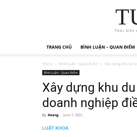
T
Thực hiện 
TRANG CHỦ
BÌNH LUẬN – QUAN ĐIỂM
Home
Bình Luận - Quan Điểm
Xây dựng khu du lịc
Bình Luận - Quan Điểm
Xây dựng khu du l
doanh nghiệp điề
By
Hoang
-
June 7, 2022
LUẬT KHOA