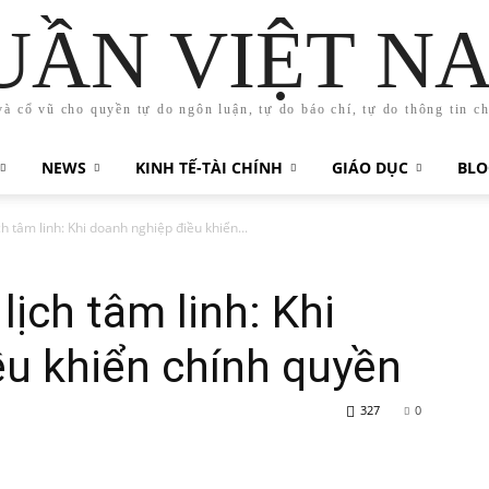
UẦN VIỆT N
và cổ vũ cho quyền tự do ngôn luận, tự do báo chí, tự do thông tin c
NEWS
KINH TẾ-TÀI CHÍNH
GIÁO DỤC
BLO
h tâm linh: Khi doanh nghiệp điều khiển...
ịch tâm linh: Khi
u khiển chính quyền
327
0