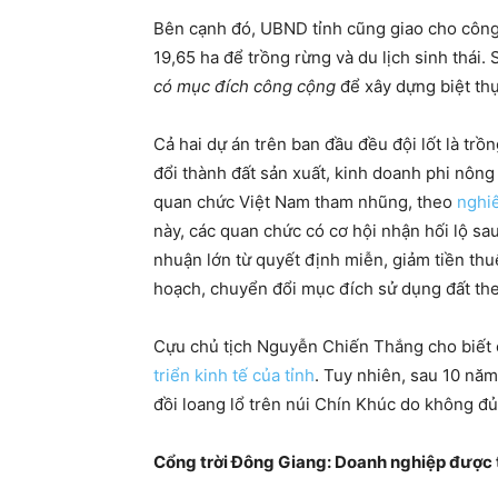
Bên cạnh đó, UBND tỉnh cũng giao cho công
19,65 ha để trồng rừng và du lịch sinh thái
có mục đích công cộng
để xây dựng biệt thự,
Cả hai dự án trên ban đầu đều đội lốt là trồ
đổi thành đất sản xuất, kinh doanh phi nông
quan chức Việt Nam tham nhũng, theo
nghi
này, các quan chức có cơ hội nhận hối lộ s
nhuận lớn từ quyết định miễn, giảm tiền thuê
hoạch, chuyển đổi mục đích sử dụng đất the
Cựu chủ tịch Nguyễn Chiến Thắng cho biết c
triển kinh tế của tỉnh
. Tuy nhiên, sau 10 nă
đồi loang lổ trên núi Chín Khúc do không đủ 
Cổng trời Đông Giang: Doanh nghiệp được t