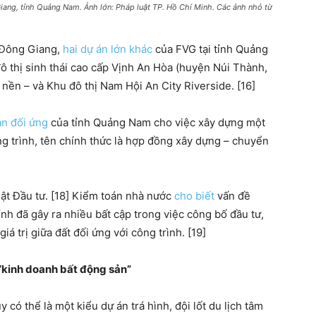
iang, tỉnh Quảng Nam. Ảnh lớn: Pháp luật TP. Hồ Chí Minh. Các ảnh nhỏ từ
i Đông Giang,
hai dự án lớn khác
của FVG tại tỉnh Quảng
ô thị sinh thái cao cấp Vịnh An Hòa (huyện Núi Thành,
 nền – và Khu đô thị Nam Hội An City Riverside. [16]
án đối ứng
của tỉnh Quảng Nam cho việc xây dựng một
ông trình, tên chính thức là hợp đồng xây dựng – chuyển
ật Đầu tư. [18] Kiểm toán nhà nước
cho biết
vấn đề
nh đã gây ra nhiều bất cập trong việc công bố đầu tư,
iá trị giữa đất đối ứng với công trình. [19]
 “kinh doanh bất động sản”
y có thể là một kiểu dự án trá hình, đội lốt du lịch tâm