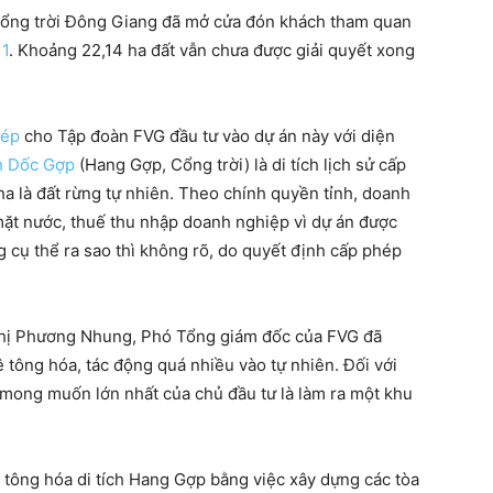
 Cổng trời Đông Giang đã mở cửa đón khách tham quan
 1
. Khoảng 22,14 ha đất vẫn chưa được giải quyết xong
hép
cho Tập đoàn FVG đầu tư vào dự án này với diện
ch Dốc Gợp
(Hang Gợp, Cổng trời) là di tích lịch sử cấp
 ha là đất rừng tự nhiên. Theo chính quyền tỉnh, doanh
 mặt nước, thuế thu nhập doanh nghiệp vì dự án được
g cụ thể ra sao thì không rõ, do quyết định cấp phép
Thị Phương Nhung, Phó Tổng giám đốc của FVG đã
bê tông hóa, tác động quá nhiều vào tự nhiên. Đối với
, mong muốn lớn nhất của chủ đầu tư là làm ra một khu
 tông hóa di tích Hang Gợp bằng việc xây dựng các tòa