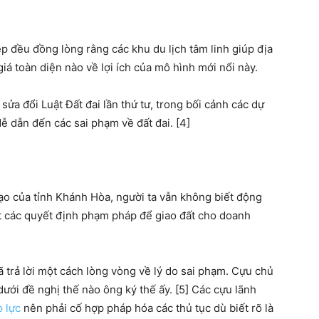
ệp đều đồng lòng rằng các khu du lịch tâm linh giúp địa
iá toàn diện nào về lợi ích của mô hình mới nổi này.
sửa đổi Luật Đất đai lần thứ tư, trong bối cảnh các dự
ễ dẫn đến các sai phạm về đất đai. [4]
đạo của tỉnh Khánh Hòa, người ta vẫn không biết động
t các quyết định phạm pháp để giao đất cho doanh
ã trả lời một cách lòng vòng về lý do sai phạm. Cựu chủ
ưới đề nghị thế nào ông ký thế ấy. [5] Các cựu lãnh
 lực
nên phải cố hợp pháp hóa các thủ tục dù biết rõ là