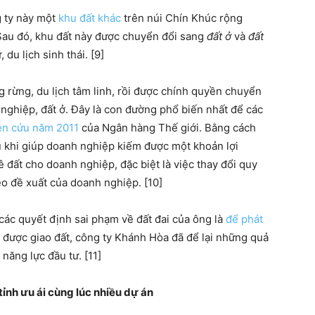
 ty này một
khu đất khác
trên núi Chín Khúc rộng
. Sau đó, khu đất này được chuyển đổi sang
đất ở
và
đất
 du lịch sinh thái. [9]
ng rừng, du lịch tâm linh, rồi được chính quyền chuyển
 nghiệp, đất ở. Đây là con đường phổ biến nhất để các
ên cứu năm 2011
của Ngân hàng Thế giới. Bằng cách
au khi giúp doanh nghiệp kiếm được một khoản lợi
 đất cho doanh nghiệp, đặc biệt là việc thay đổi quy
o đề xuất của doanh nghiệp. [10]
ác quyết định sai phạm về đất đai của ông là
để phát
m được giao đất, công ty Khánh Hòa đã để lại những quả
năng lực đầu tư. [11]
ỉnh ưu ái cùng lúc nhiều dự án