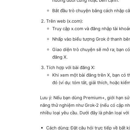
hướng dưới cùng hoặc bên cạnh.
Bắt đầu trò chuyện bằng cách nhập câ
Trên web (x.com)
:
Truy cập x.com và đăng nhập tài kho
Nhấp vào biểu tượng Grok ở thanh bên 
Giao diện trò chuyện sẽ mở ra; bạn có 
đăng X.
Tích hợp với bài đăng X
:
Khi xem một bài đăng trên X, bạn có t
đó (ví dụ: tóm tắt, giải thích, hoặc kiểm
Lưu ý: Nếu bạn dùng Premium+, giới hạn sử 
năng thử nghiệm như Grok-2 (nếu có cập nhậ
nhiều loại yêu cầu. Dưới đây là phân loại với 
Cách dùng
: Đặt câu hỏi trực tiếp về bất 