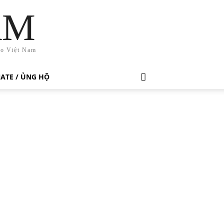
AM
ho Việt Nam
ATE / ỦNG HỘ