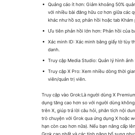
Quảng cáo ít hơn
: Giảm khoảng 50% quảng
với nhiều bài đăng hữu cơ hơn giữa các 
khác như hồ sơ, phản hồi hoặc tab Khám 
Ưu tiên phản hồi lớn hơn
: Phản hồi của b
Xác minh ID
: Xác minh bằng giấy tờ tùy 
danh.
Truy cập Media Studio
: Quản lý hình ảnh 
Truy cập X Pro
: Xem nhiều dòng thời gian
viên/quản trị viên.
Truy cập vào Grok:
Là người dùng X Premium, 
dụng tăng cao hơn so với người dùng không đ
trên X, giúp trả lời câu hỏi, phân tích nội d
trò chuyện với Grok qua ứng dụng X hoặc we
hạn còn cao hơn nữa). Nếu bạn nâng cấp lê
Grok cao nhất và các tính năng bổ sung như