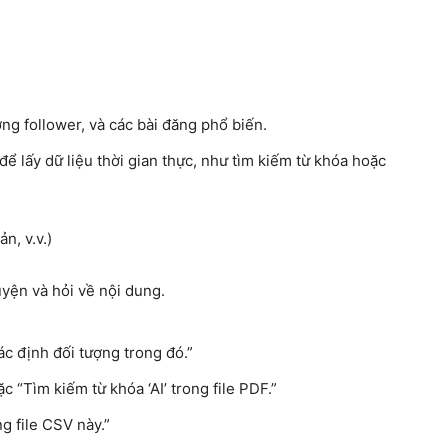
ng follower, và các bài đăng phổ biến.
để lấy dữ liệu thời gian thực, như tìm kiếm từ khóa hoặc
ản, v.v.)
huyện và hỏi về nội dung.
ác định đối tượng trong đó.”
c “Tìm kiếm từ khóa ‘AI’ trong file PDF.”
ng file CSV này.”