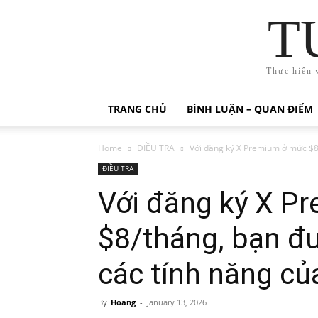
T
Thực hiện 
TRANG CHỦ
BÌNH LUẬN – QUAN ĐIỂM
Home
ĐIỀU TRA
Với đăng ký X Premium ở mức $8
ĐIỀU TRA
Với đăng ký X P
$8/tháng, bạn đ
các tính năng c
By
Hoang
-
January 13, 2026