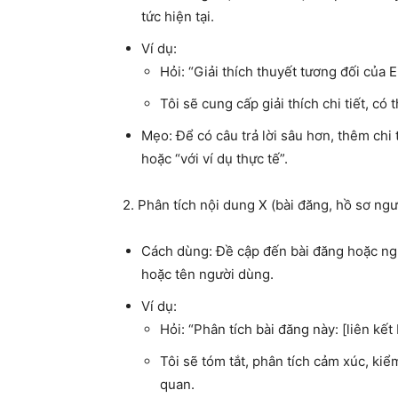
tức hiện tại.
Ví dụ
:
Hỏi: “Giải thích thuyết tương đối của E
Tôi sẽ cung cấp giải thích chi tiết, c
Mẹo
: Để có câu trả lời sâu hơn, thêm chi
hoặc “với ví dụ thực tế”.
2.
Phân tích nội dung X (bài đăng, hồ sơ ng
Cách dùng
: Đề cập đến bài đăng hoặc ngư
hoặc tên người dùng.
Ví dụ
:
Hỏi: “Phân tích bài đăng này: [liên kết
Tôi sẽ tóm tắt, phân tích cảm xúc, kiểm
quan.