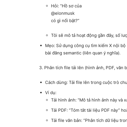
Hỏi: “Hồ sơ của
@elonmusk
có gì nổi bật?”
Tôi sẽ mô tả hoạt động gần đây, số lượ
Mẹo
: Sử dụng công cụ tìm kiếm X nội bộ 
bài đăng semantic (liên quan ý nghĩa).
3.
Phân tích file tải lên (hình ảnh, PDF, văn b
Cách dùng
: Tải file lên trong cuộc trò c
Ví dụ
:
Tải hình ảnh: “Mô tả hình ảnh này và x
Tải PDF: “Tóm tắt tài liệu PDF này” hoặ
Tải file văn bản: “Phân tích dữ liệu tro