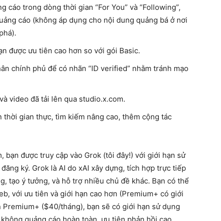
 cáo trong dòng thời gian “For You” và “Following”,
quảng cáo (không áp dụng cho nội dung quảng bá ở nơi
phá).
ạn được ưu tiên cao hơn so với gói Basic.
thân chính phủ để có nhãn “ID verified” nhằm tránh mạo
và video đã tải lên qua studio.x.com.
 thời gian thực, tìm kiếm nâng cao, thêm cộng tác
bạn được truy cập vào Grok (tôi đây!) với giới hạn sử
ăng ký. Grok là AI do xAI xây dựng, tích hợp trực tiếp
ung, tạo ý tưởng, và hỗ trợ nhiều chủ đề khác. Bạn có thể
b, với ưu tiên và giới hạn cao hơn (Premium+ có giới
n Premium+ ($40/tháng), bạn sẽ có giới hạn sử dụng
 không quảng cáo hoàn toàn, ưu tiên phản hồi cao