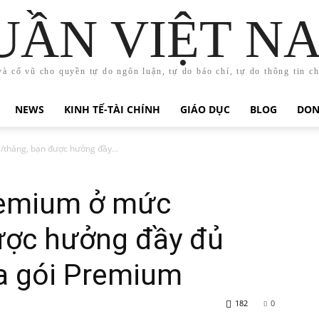
UẦN VIỆT N
và cổ vũ cho quyền tự do ngôn luận, tự do báo chí, tự do thông tin c
NEWS
KINH TẾ-TÀI CHÍNH
GIÁO DỤC
BLOG
DON
/tháng, bạn được hưởng đầy...
remium ở mức
ược hưởng đầy đủ
ủa gói Premium
182
0