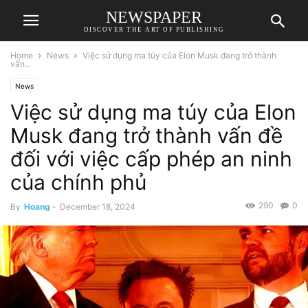
NEWSPAPER
DISCOVER THE ART OF PUBLISHING
Home
News
Việc sử dụng ma túy của Elon Musk đang trở thành
vấn...
News
Việc sử dụng ma túy của Elon
Musk đang trở thành vấn đề
đối với việc cấp phép an ninh
của chính phủ
290
0
By
Hoang
-
December 18, 2024