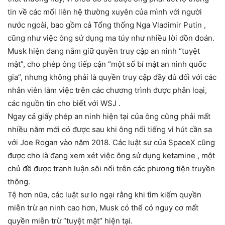
tin về các mối liên hệ thường xuyên của mình với người
nước ngoài, bao gồm cả Tổng thống Nga Vladimir Putin ,
cũng như việc ông sử dụng ma túy như nhiều lời đồn đoán.
Musk hiện đang nắm giữ quyền truy cập an ninh “tuyệt
mật”, cho phép ông tiếp cận “một số bí mật an ninh quốc
gia”, nhưng không phải là quyền truy cập đầy đủ đối với các
nhân viên làm việc trên các chương trình được phân loại,
các nguồn tin cho biết với WSJ .
Ngay cả giấy phép an ninh hiện tại của ông cũng phải mất
nhiều năm mới có được sau khi ông nổi tiếng vì hút cần sa
với Joe Rogan vào năm 2018. Các luật sư của SpaceX cũng
được cho là đang xem xét việc ông sử dụng ketamine , một
chủ đề được tranh luận sôi nổi trên các phương tiện truyền
thông.
Tệ hơn nữa, các luật sư lo ngại rằng khi tìm kiếm quyền
miễn trừ an ninh cao hơn, Musk có thể có nguy cơ mất
quyền miễn trừ “tuyệt mật” hiện tại.