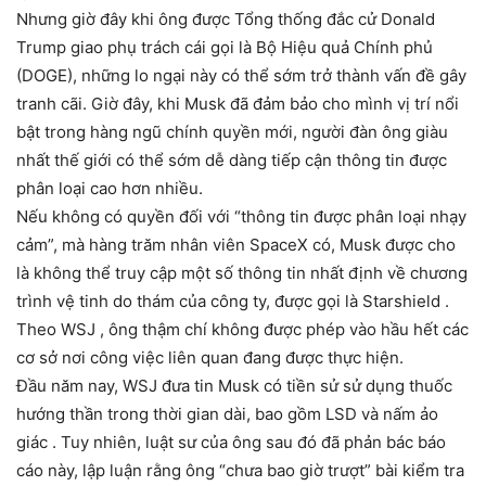
Nhưng giờ đây khi ông được Tổng thống đắc cử Donald
Trump giao phụ trách cái gọi là Bộ Hiệu quả Chính phủ
(DOGE), những lo ngại này có thể sớm trở thành vấn đề gây
tranh cãi. Giờ đây, khi Musk đã đảm bảo cho mình vị trí nổi
bật trong hàng ngũ chính quyền mới, người đàn ông giàu
nhất thế giới có thể sớm dễ dàng tiếp cận thông tin được
phân loại cao hơn nhiều.
Nếu không có quyền đối với “thông tin được phân loại nhạy
cảm”, mà hàng trăm nhân viên SpaceX có, Musk được cho
là không thể truy cập một số thông tin nhất định về chương
trình vệ tinh do thám của công ty, được gọi là Starshield .
Theo WSJ , ông thậm chí không được phép vào hầu hết các
cơ sở nơi công việc liên quan đang được thực hiện.
Đầu năm nay, WSJ đưa tin Musk có tiền sử sử dụng thuốc
hướng thần trong thời gian dài, bao gồm LSD và nấm ảo
giác . Tuy nhiên, luật sư của ông sau đó đã phản bác báo
cáo này, lập luận rằng ông “chưa bao giờ trượt” bài kiểm tra