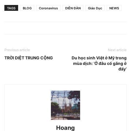
TAGS
BLOG
Coronavirus
DIỄN ĐÀN
Giáo Dục
NEWS
Previous article
Next article
TRỜI DIỆT TRUNG CỘNG
Du học sinh Việt ở Mỹ trong
mùa dịch: ‘Ở đâu cố gắng ở
đấy’
Hoang