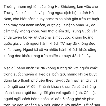
Trưởng nhóm nghiên cứu, ông Hu Shixiong, làm việc cho
Trung tâm kiểm soát và phòng ngừa dịch bệnh tỉnh Hồ
Nam, cho biết cảnh quay camera an ninh gắn trên xe buýt
cho thấy một hành khách, được gọi là bệnh nhân “A”, đã
cảm thấy không khỏe. Vào thời điểm đó, Trung Quốc vẫn
chưa tuyên bố vi-rút Corona là một cuộc khủng hoảng
quốc gia, vì thế người hành khách “A” này đã không đeo
khẩu trang. Người tài xế và nhiều hành khách khác cũng
không đeo khẩu trang trên chiếc xe buýt 48 chỗ này.
Mặc dù bệnh nhân “A” đã không tương tác với người khác
trong suốt chuyến đi kéo dài bốn giờ, nhưng khi xe buýt
dừng lại ở thành phố tiếp theo, vi-rút đã nhảy lan từ vị trí
chỗ ngồi của “A” đến 7 hành khách khác, đa số là những
hành khách ngồi tương đối gần với nguồn bệnh. Có một
người ngồi cách bệnh nhân “A” đến 6 hàng ghế về phía
trên, xa đến khoảng 4,5 mét, cũng bị lây nhiễm. Tất cả sau