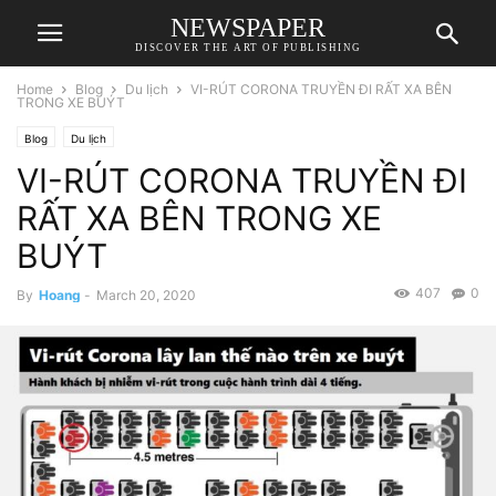
NEWSPAPER
DISCOVER THE ART OF PUBLISHING
Home
Blog
Du lịch
VI-RÚT CORONA TRUYỀN ĐI RẤT XA BÊN
TRONG XE BUÝT
Blog
Du lịch
VI-RÚT CORONA TRUYỀN ĐI
RẤT XA BÊN TRONG XE
BUÝT
407
0
By
Hoang
-
March 20, 2020