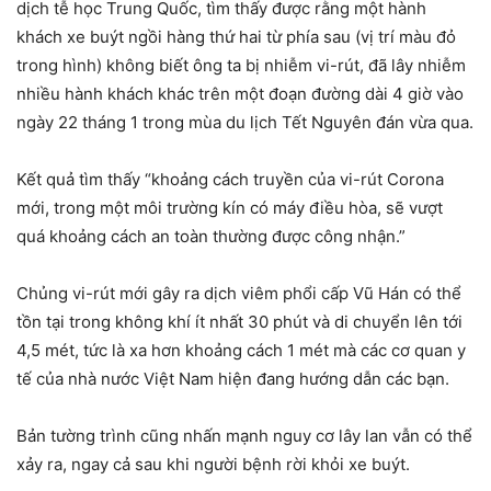
dịch tễ học Trung Quốc, tìm thấy được rằng một hành
khách xe buýt ngồi hàng thứ hai từ phía sau (vị trí màu đỏ
trong hình) không biết ông ta bị nhiễm vi-rút, đã lây nhiễm
nhiều hành khách khác trên một đoạn đường dài 4 giờ vào
ngày 22 tháng 1 trong mùa du lịch Tết Nguyên đán vừa qua.
Kết quả tìm thấy “khoảng cách truyền của vi-rút Corona
mới, trong một môi trường kín có máy điều hòa, sẽ vượt
quá khoảng cách an toàn thường được công nhận.”
Chủng vi-rút mới gây ra dịch viêm phổi cấp Vũ Hán có thể
tồn tại trong không khí ít nhất 30 phút và di chuyển lên tới
4,5 mét, tức là xa hơn khoảng cách 1 mét mà các cơ quan y
tế của nhà nước Việt Nam hiện đang hướng dẫn các bạn.
Bản tường trình cũng nhấn mạnh nguy cơ lây lan vẫn có thể
xảy ra, ngay cả sau khi người bệnh rời khỏi xe buýt.