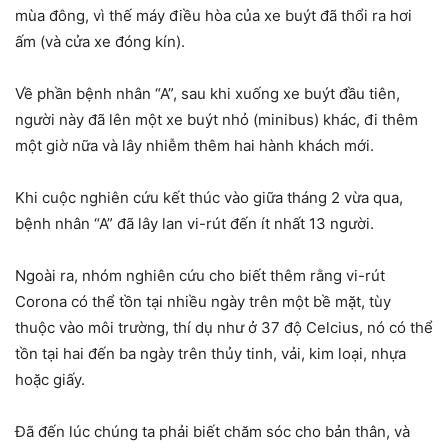
mùa đông, vì thế máy điều hòa của xe buýt đã thổi ra hơi
ấm (và cửa xe đóng kín).
Về phần bệnh nhân “A”, sau khi xuống xe buýt đầu tiên,
người này đã lên một xe buýt nhỏ (minibus) khác, đi thêm
một giờ nữa và lây nhiễm thêm hai hành khách mới.
Khi cuộc nghiên cứu kết thúc vào giữa tháng 2 vừa qua,
bệnh nhân “A” đã lây lan vi-rút đến ít nhất 13 người.
Ngoài ra, nhóm nghiên cứu cho biết thêm rằng vi-rút
Corona có thể tồn tại nhiều ngày trên một bề mặt, tùy
thuộc vào môi trường, thí dụ như ở 37 độ Celcius, nó có thể
tồn tại hai đến ba ngày trên thủy tinh, vải, kim loại, nhựa
hoặc giấy.
Đã đến lúc chúng ta phải biết chăm sóc cho bản thân, và