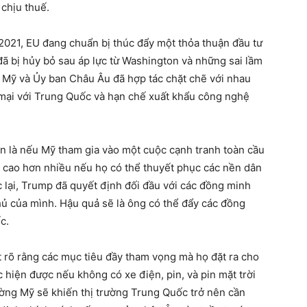
 chịu thuế.
021, EU đang chuẩn bị thúc đẩy một thỏa thuận đầu tư
ã bị hủy bỏ sau áp lực từ Washington và những sai lầm
 Mỹ và Ủy ban Châu Âu đã hợp tác chặt chẽ với nhau
 mại với Trung Quốc và hạn chế xuất khẩu công nghệ
n là nếu Mỹ tham gia vào một cuộc cạnh tranh toàn cầu
ẽ cao hơn nhiều nếu họ có thể thuyết phục các nền dân
 lại, Trump đã quyết định đối đầu với các đồng minh
ủ của mình. Hậu quả sẽ là ông có thể đẩy các đồng
c.
 rõ rằng các mục tiêu đầy tham vọng mà họ đặt ra cho
 hiện được nếu không có xe điện, pin, và pin mặt trời
ường Mỹ sẽ khiến thị trường Trung Quốc trở nên cần