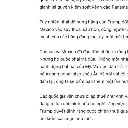
giành lại quyền kiểm soát Kênh đào Panama
Tuy nhiên, thái độ hung hăng của Trump đối
Mexico vào suy thoái sâu hơn, dòng người tu
mạnh của các băng đảng ma túy, một mặt hà
Canada và Mexico đã đau đớn nhận ra rằng h
Nhưng họ buộc phải trả đũa. Không một nhà 
hành động bắt nạt của Mỹ. Và việc đáp trả T
bộ trưởng ngoại giao châu Âu đã nói với tô
đấm lại, ông ta sẽ đấm bạn thêm một lần nữa
Các quốc gia vẫn chưa bị áp thuế như Anh 
đang tự lừa dối mình nếu họ nghĩ rằng việc 
Trump quyết định rằng cuộc chiến thuế quan
tìm kiếm các mục tiêu mới.