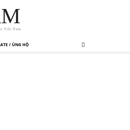
AM
ho Việt Nam
ATE / ỦNG HỘ