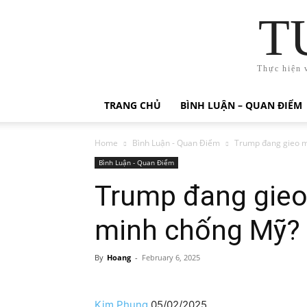
T
Thực hiện 
TRANG CHỦ
BÌNH LUẬN – QUAN ĐIỂM
Home
Bình Luận - Quan Điểm
Trump đang gieo m
Bình Luận - Quan Điểm
Trump đang gieo
minh chống Mỹ?
By
Hoang
-
February 6, 2025
Kim Phụng
05/02/2025