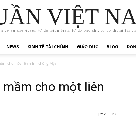
UẦN VIỆT N
và cổ vũ cho quyền tự do ngôn luận, tự do báo chí, tự do thông tin c
NEWS
KINH TẾ-TÀI CHÍNH
GIÁO DỤC
BLOG
DON
ầm cho một liên minh chống Mỹ?
 mầm cho một liên
212
0