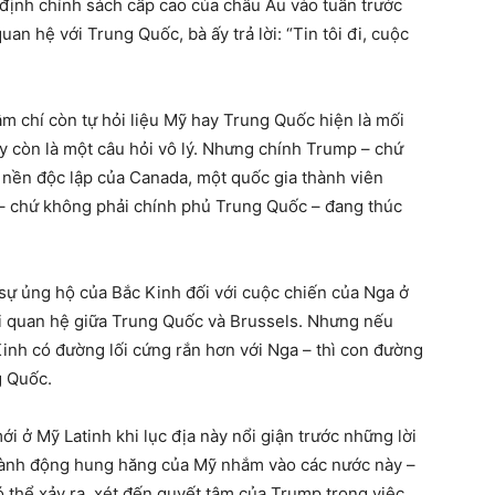
h định chính sách cấp cao của châu Âu vào tuần trước
an hệ với Trung Quốc, bà ấy trả lời: “Tin tôi đi, cuộc
m chí còn tự hỏi liệu Mỹ hay Trung Quốc hiện là mối
ây còn là một câu hỏi vô lý. Nhưng chính Trump – chứ
 nền độc lập của Canada, một quốc gia thành viên
– chứ không phải chính phủ Trung Quốc – đang thúc
sự ủng hộ của Bắc Kinh đối với cuộc chiến của Nga ở
 lại quan hệ giữa Trung Quốc và Brussels. Nhưng nếu
inh có đường lối cứng rắn hơn với Nga – thì con đường
g Quốc.
 ở Mỹ Latinh khi lục địa này nổi giận trước những lời
Hành động hung hăng của Mỹ nhắm vào các nước này –
ó thể xảy ra, xét đến quyết tâm của Trump trong việc