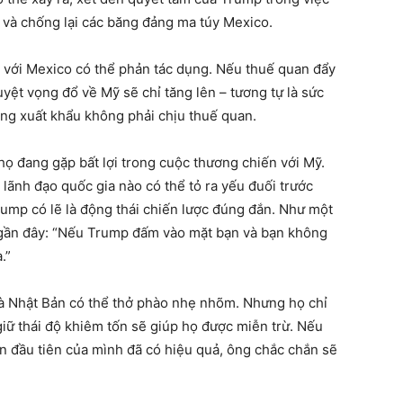
 và chống lại các băng đảng ma túy Mexico.
 với Mexico có thể phản tác dụng. Nếu thuế quan đẩy
yệt vọng đổ về Mỹ sẽ chỉ tăng lên – tương tự là sức
ng xuất khẩu không phải chịu thuế quan.
ọ đang gặp bất lợi trong cuộc thương chiến với Mỹ.
lãnh đạo quốc gia nào có thể tỏ ra yếu đuối trước
rump có lẽ là động thái chiến lược đúng đắn. Như một
i gần đây: “Nếu Trump đấm vào mặt bạn và bạn không
.”
và Nhật Bản có thể thở phào nhẹ nhõm. Nhưng họ chỉ
giữ thái độ khiêm tốn sẽ giúp họ được miễn trừ. Nếu
 đầu tiên của mình đã có hiệu quả, ông chắc chắn sẽ