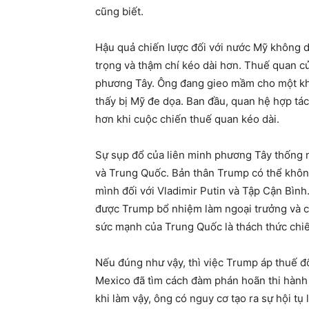
cũng biết.
Hậu quả chiến lược đối với nước Mỹ không 
trọng và thậm chí kéo dài hơn. Thuế quan c
phương Tây. Ông đang gieo mầm cho một khố
thấy bị Mỹ đe dọa. Ban đầu, quan hệ hợp tác
hơn khi cuộc chiến thuế quan kéo dài.
Sự sụp đổ của liên minh phương Tây thống nh
và Trung Quốc. Bản thân Trump có thể khô
mình đối với Vladimir Putin và Tập Cận Bìn
được Trump bổ nhiệm làm ngoại trưởng và c
sức mạnh của Trung Quốc là thách thức chiế
Nếu đúng như vậy, thì việc Trump áp thuế đ
Mexico đã tìm cách đàm phán hoãn thi hành 
khi làm vậy, ông có nguy cơ tạo ra sự hội tụ 