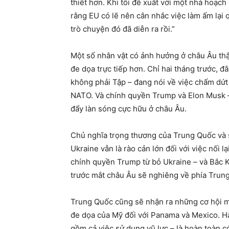
thiết hơn. Khi tôi đề xuất với một nhà hoạc
rằng EU có lẽ nên cân nhắc việc làm ấm lại qu
trò chuyện đó đã diễn ra rồi.”
Một số nhân vật có ảnh hưởng ở châu Âu thậ
đe dọa trực tiếp hơn. Chỉ hai tháng trước, đ
không phải Tập – đang nói về việc chấm dứt
NATO. Và chính quyền Trump và Elon Musk 
đẩy làn sóng cực hữu ở châu Âu.
Chủ nghĩa trọng thương của Trung Quốc và 
Ukraine vẫn là rào cản lớn đối với việc nối
chính quyền Trump từ bỏ Ukraine – và Bắc K
trước mắt châu Âu sẽ nghiêng về phía Trun
Trung Quốc cũng sẽ nhận ra những cơ hội mới
đe dọa của Mỹ đối với Panama và Mexico. 
gồm cả việc sử dụng vũ lực – là hoàn toàn c