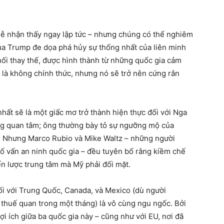
dễ nhận thấy ngay lập tức – nhưng chúng có thể nghiêm
ủa Trump đe dọa phá hủy sự thống nhất của liên minh
i thay thế, được hình thành từ những quốc gia cảm
 là không chính thức, nhưng nó sẽ trở nên cứng rắn
ất sẽ là một giấc mơ trở thành hiện thực đối với Nga
ng quan tâm; ông thường bày tỏ sự ngưỡng mộ của
h. Nhưng Marco Rubio và Mike Waltz – những người
ố vấn an ninh quốc gia – đều tuyên bố rằng kiềm chế
n lược trung tâm mà Mỹ phải đối mặt.
ối với Trung Quốc, Canada, và Mexico (dù người
thuế quan trong một tháng) là vô cùng ngu ngốc. Bởi
lợi ích giữa ba quốc gia này – cũng như với EU, nơi đã