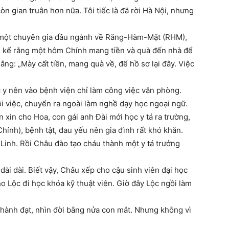
còn gian truân hơn nữa. Tôi tiếc là đã rời Hà Nội, nhưng
, một chuyên gia đầu ngành về Răng-Hàm-Mặt (RHM),
 kể rằng một hôm Chính mang tiền và quà đến nhà để
ng: „Mày cất tiền, mang quà về, để hồ sơ lại đây. Việc
 y nên vào bệnh viện chỉ làm công việc văn phòng.
i việc, chuyển ra ngoài làm nghề dạy học ngoại ngữ.
 xin cho Hoa, con gái anh Đài mới học y tá ra trường,
hính), bệnh tật, đau yếu nên gia đình rất khó khăn.
inh. Rồi Châu đào tạo cháu thành một y tá trưởng
dài dài. Biết vậy, Châu xếp cho cậu sinh viên đại học
o Lộc đi học khóa kỹ thuật viên. Giờ đây Lộc ngồi làm
thành đạt, nhìn đời bằng nửa con mắt. Nhưng không vì