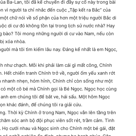
của Ba-Lan, tôi đã kể chuyến đi đầy sự cố này trong bài
ồn vì người ta chỉ nhắc đến cuộc „Tập kết ra Bắc“ của
ột chữ nói về số phận của hơn một triệu người Bắc di
ộc di cư đó không tồn tại trong lịch sử nước nhà? Hay
ng bào? Tôi mong những người di cư vào Nam, nếu còn
 bị xóa nhòa.
ười mà tôi tìm kiếm lâu nay. Đáng kể nhất là em Ngọc,
nh như chạch. Mỗi khi phải làm cái gì mất công, Chính
. Hết chiến tranh Chính trở về, người ốm yếu xanh rớt
iên nhanh nhẹn, hóm hỉnh, Chính chỉ còn sống như một
 có một cô bé mà Chính gọi là Bé Ngọc. Ngọc học cùng
ấy anh em chúng tôi để bắt ve, hái sấu. Một hôm Ngọc
ọn khác đánh, để chúng tôi ra giải cứu.
g. Thời kỳ Chính ở trong Nam, Ngọc vẫn lên tầng trên
hăm sóc anh bộ đội phục viên sốt rét, trầm cảm. Tình
. Họ cưới nhau và Ngọc sinh cho Chính một bé gái, đặt