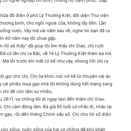
g có nghề nghiệp ổn định, nhưng họ hạnh phúc. Gặp
hữa đồ điện ở phố Lý Thường Kiệt, đối diện Thư viện
ương binh, cho ngồi ngoài cửa, không lấy tiền. Lần
 uống nước. Vậy mà vài năm sau về, nghe tin bạn đã ra
đến 40 năm nay tôi chưa gặp.
ồi sẽ thấy“ đã giúp tôi tìm thấy chị Giao, chị ruột
Đã có lần chị ra Bắc, về 14 Lý Thường Kiệt thăm ba má
. Má tôi trước khi mất có kể như vậy, nhưng hồi chị ra
tôi gọi cho chị. Chị òa khóc nức nở kể từ chuyện cái áo
ng cái phiếu mua gạo nhà tôi không dùng hết mang sang
m chị để còn tâm sự nhiều.
 26.11, vợ chồng tôi đi ngay taxi đến thăm chị Giao.
ai. Chị cảm động lắm. Bà già 85 tuổi cứ nhắc đi, nhắc lại
m gạo, rồi đến thằng Chính xấu số. Chị cho tôi số điện
nh còn sống, cuộc sống của hai vợ chồng đã khó khăn