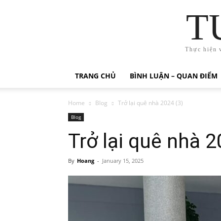
T
Thực hiện 
TRANG CHỦ
BÌNH LUẬN – QUAN ĐIỂM
Home
Blog
Trở lại quê nhà 2024 (3)
Blog
Trở lại quê nhà 2
By
Hoang
-
January 15, 2025