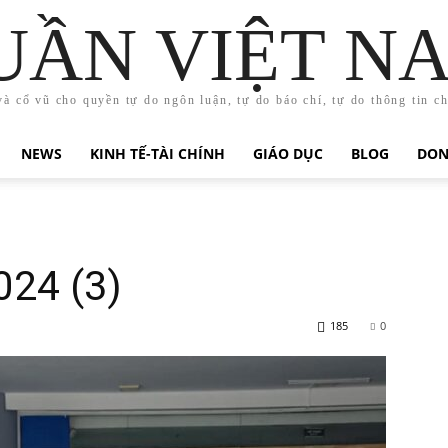
UẦN VIỆT N
và cổ vũ cho quyền tự do ngôn luận, tự do báo chí, tự do thông tin c
NEWS
KINH TẾ-TÀI CHÍNH
GIÁO DỤC
BLOG
DON
024 (3)
185
0