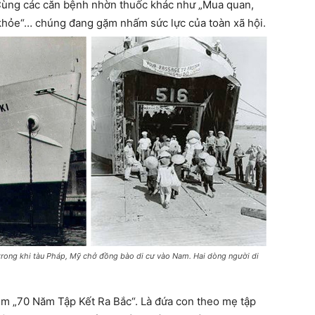
Cùng các căn bệnh nhờn thuốc khác như „Mua quan,
 khỏe“… chúng đang gặm nhấm sức lực của toàn xã hội.
 trong khi tàu Pháp, Mỹ chở đồng bào di cư vào Nam. Hai dòng người di
iệm „70 Năm Tập Kết Ra Bắc“. Là đứa con theo mẹ tập