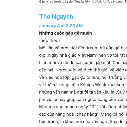
Găp nhau trước cửa đài Truyền Hình ở Huế, Ai Hoa Hoang, 
Tho Nguyen
J
a
n
u
a
r
y
4
a
t
3
:
2
8
A
M
Những cuộc gặp gỡ muộn
(tiếp theo)
Mỗi lần về nước tôi đều tranh thủ gặp gỡ bạ
dịp „Ngày nhà giáo Việt Nam“ nên vợ tôi rất 
Liên mời vợ tôi dự các cuộc gặp mặt. Các bạn
cấp hai. Người Việt vô địch thế giới về việc
về việc họp lớp, gặp gỡ tổ hưu, hội trường v
về thăm trường cũ ở Königs Wusterhausen. Đ
những vấn nạn mà người ta vẫn kêu là „Suy 
phi vụ lợi này giúp con người sống bền với 
Nhưng xung quanh ngày 20.11 tôi cũng nhận 
các cửa hàng hoa „cháy hàng“. Mạng xã hội bị 
bức tranh, là khúc nổi của vấn nạn „Suy đồi