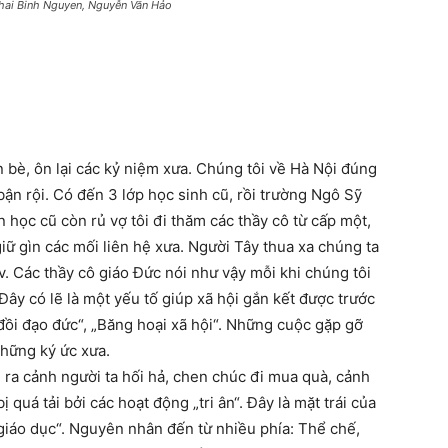
Thai Binh Nguyen, Nguyễn Văn Hảo
n bè, ôn lại các kỷ niệm xưa. Chúng tôi về Hà Nội đúng
bận rội. Có đến 3 lớp học sinh cũ, rồi trường Ngô Sỹ
 học cũ còn rủ vợ tôi đi thăm các thầy cô từ cấp một,
 giữ gìn các mối liên hệ xưa. Người Tây thua xa chúng ta
.v. Các thầy cô giáo Đức nói như vậy mỗi khi chúng tôi
ây có lẽ là một yếu tố giúp xã hội gắn kết được trước
đồi đạo đức“, „Băng hoại xã hội“. Những cuộc gặp gỡ
những ký ức xưa.
ra cảnh người ta hối hả, chen chúc đi mua quà, cảnh
quá tải bởi các hoạt động „tri ân“. Đây là mặt trái của
 giáo dục“. Nguyên nhân đến từ nhiều phía: Thể chế,