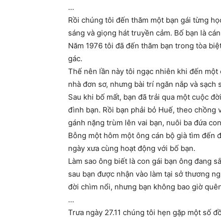
…
Rồi chúng tôi đến thăm một bạn gái từng học
sáng và giọng hát truyền cảm. Bố bạn là cá
Năm 1976 tôi đã đến thăm bạn trong tòa biệ
gác.
Thế nên lần này tôi ngạc nhiên khi đến mộ
nhà đơn sơ, nhưng bài trí ngăn nắp và sạch s
Sau khi bố mất, bạn đã trải qua một cuộc đời
đình bạn. Rồi bạn phải bỏ Huế, theo chồng
gánh nặng trùm lên vai bạn, nuôi ba đứa con
Bỗng một hôm một ông cán bộ già tìm đến đế
ngày xưa cùng hoạt động với bố bạn.
Làm sao ông biết là con gái bạn ông đang sắ
sau bạn được nhận vào làm tại sở thương ng
đời chìm nổi, nhưng bạn không bao giờ quên
…
Trưa ngày 27.11 chúng tôi hẹn gặp một số 