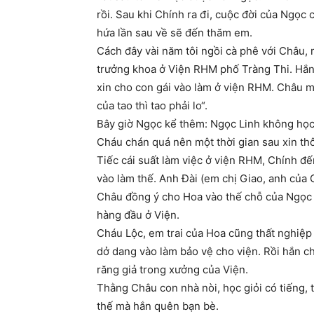
rồi. Sau khi Chính ra đi, cuộc đời của Ngọc 
hứa lần sau về sẽ đến thăm em.
Cách đây vài năm tôi ngồi cà phê với Châu
trưởng khoa ở Viện RHM phố Tràng Thi. Hắn
xin cho con gái vào làm ở viện RHM. Châu mắ
của tao thì tao phải lo“.
Bây giờ Ngọc kể thêm: Ngọc Linh không học
Cháu chán quá nên một thời gian sau xin thô
Tiếc cái suất làm việc ở viện RHM, Chính đến
vào làm thế. Anh Đài (em chị Giao, anh của C
Châu đồng ý cho Hoa vào thế chỗ của Ngọc L
hàng đầu ở Viện.
Cháu Lộc, em trai của Hoa cũng thất nghiệp 
dở dang vào làm bảo vệ cho viện. Rồi hắn ch
răng giả trong xưởng của Viện.
Thằng Châu con nhà nòi, học giỏi có tiếng, 
thế mà hắn quên bạn bè.