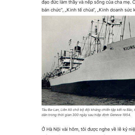
đạo đức làm thầy và nếp sống của cha mẹ. 
bán chức“, „Kinh tế chùa“, „Kinh doanh sức
Tàu Ba-Lan, Liên Xô chở bộ đội kháng chiến tập kết ra Bắc,
dân trong thời gian 300 ngày sau hiệp định Geneve 1954.
Ở Hà Nội vài hôm, tôi được nghe về lễ kỷ n