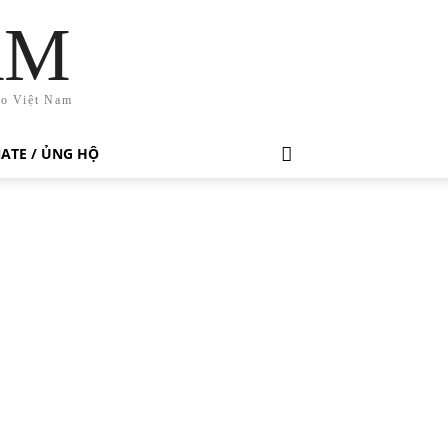
AM
ho Việt Nam
ATE / ỦNG HỘ