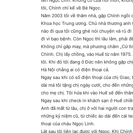
tên Ngọc Linh. Không có của hồi môn, khôn
tôi, Chính chỉ kể về Bé Ngọc.
Năm 2003 tôi về thăm nhà, gặp Chính ngồi c
Khoa học Trung ương. Chủ nhà thương anh th
nào đi qua tôi cũng ghé nói chuyện và rủ đi
đi vì bạo bệnh. Còn Ngọc thì lâu lắm, phải 
Không chỉ găp may, mà phương châm „Cứ tìm r
Chính. Chị lấy chồng, vào Huế từ năm 1975. 
tôi. Khi đó tôi đang ở Đức nên không gặp chị
Hà Nội chẳng ai có điện thoại cả.
Ngay sau khi có số điện thoại của chị Giao, 
dài má tôi tặng chị ngày cưới, cho đến nhữ
cho mẹ chị. Tôi hứa khi vào Huế sẽ đến thă
Ngay sau khi check in khách sạn ở Huế chiều
Anh đã mất từ lâu, chị ở với hai người con tr
những kỷ niệm cũ, từ chiếc áo dài đến cái te
thoại của cháu Ngọc Linh.
Lát sau tôi liên lạc được với Ngọc. Khi Chí