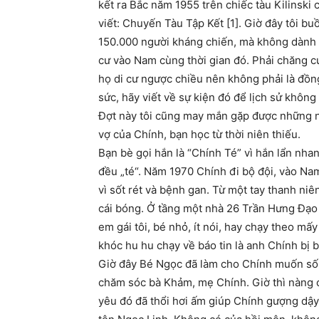
kết ra Bắc năm 1955 trên chiếc tàu Kilinski 
viết: Chuyến Tàu Tập Kết [1]. Giờ đây tôi bu
150.000 người kháng chiến, mà không dành m
cư vào Nam cùng thời gian đó. Phải chăng cu
họ di cư ngược chiều nên không phải là đồ
sức, hãy viết về sự kiện đó để lịch sử không
Đợt này tôi cũng may mắn gặp được những ng
vợ của Chính, bạn học từ thời niên thiếu.
Bạn bè gọi hắn là “Chính Té” vì hắn lẩn nha
đều „té“. Năm 1970 Chính đi bộ đội, vào Nam
vì sốt rét và bệnh gan. Từ một tay thanh n
cái bóng. Ở tầng một nhà 26 Trần Hưng Đạo
em gái tôi, bé nhỏ, ít nói, hay chạy theo m
khóc hu hu chạy về báo tin là anh Chính bị b
Giờ đây Bé Ngọc đã làm cho Chính muốn sốn
chăm sóc bà Khảm, mẹ Chính. Giờ thì nàng c
yêu đó đã thổi hơi ấm giúp Chính gượng dậy