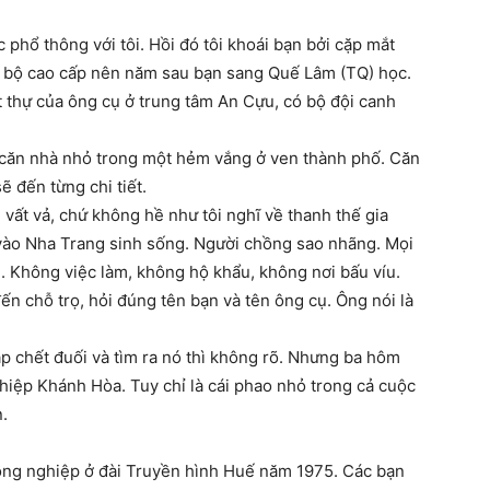
 phổ thông với tôi. Hồi đó tôi khoái bạn bởi cặp mắt
n bộ cao cấp nên năm sau bạn sang Quế Lâm (TQ) học.
t thự của ông cụ ở trung tâm An Cựu, có bộ đội canh
t căn nhà nhỏ trong một hẻm vắng ở ven thành phố. Căn
ẽ đến từng chi tiết.
 vất vả, chứ không hề như tôi nghĩ về thanh thế gia
 vào Nha Trang sinh sống. Người chồng sao nhãng. Mọi
. Không việc làm, không hộ khẩu, không nơi bấu víu.
n chỗ trọ, hỏi đúng tên bạn và tên ông cụ. Ông nói là
p chết đuối và tìm ra nó thì không rõ. Nhưng ba hôm
hiệp Khánh Hòa. Tuy chỉ là cái phao nhỏ trong cả cuộc
.
đồng nghiệp ở đài Truyền hình Huế năm 1975. Các bạn