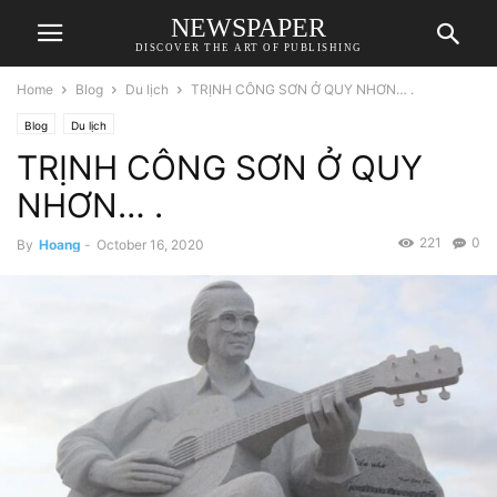
NEWSPAPER
DISCOVER THE ART OF PUBLISHING
Home
Blog
Du lịch
TRỊNH CÔNG SƠN Ở QUY NHƠN… .
Blog
Du lịch
TRỊNH CÔNG SƠN Ở QUY
NHƠN… .
221
0
By
Hoang
-
October 16, 2020