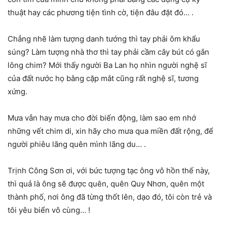
thuật hay các phương tiện tình cờ, tiện đâu đặt đó… .
Chẳng nhẽ làm tượng danh tướng thì tay phải ôm khẩu
súng? Làm tượng nhà thơ thì tay phải cầm cây bút có gắn
lông chim? Mới thấy người Ba Lan họ nhìn người nghệ sĩ
của đất nước họ bằng cặp mắt cũng rất nghệ sĩ, tương
xứng.
Mưa vẫn hay mưa cho đời biến động, làm sao em nhớ
những vết chim di, xin hãy cho mưa qua miền đất rộng, để
người phiêu lãng quên mình lãng du… .
Trịnh Công Sơn ơi, với bức tượng tạc ông vô hồn thế này,
thì quả là ông sẽ được quên, quên Quy Nhơn, quên một
thành phố, nơi ông đã từng thốt lên, dạo đó, tôi còn trẻ và
tôi yêu biển vô cùng… !