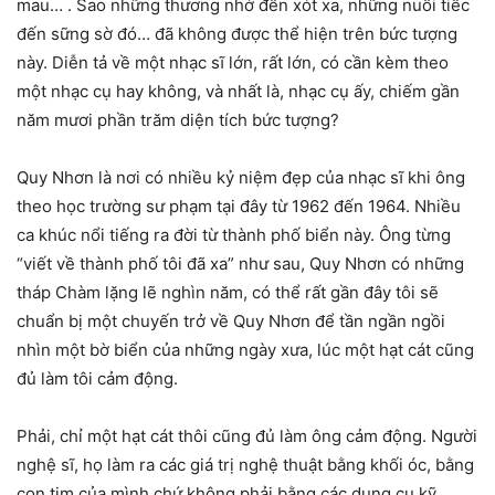
mau… . Sao những thương nhớ đến xót xa, những nuối tiếc
đến sững sờ đó… đã không được thể hiện trên bức tượng
này. Diễn tả về một nhạc sĩ lớn, rất lớn, có cần kèm theo
một nhạc cụ hay không, và nhất là, nhạc cụ ấy, chiếm gần
năm mươi phần trăm diện tích bức tượng?
Quy Nhơn là nơi có nhiều kỷ niệm đẹp của nhạc sĩ khi ông
theo học trường sư phạm tại đây từ 1962 đến 1964. Nhiều
ca khúc nổi tiếng ra đời từ thành phố biển này. Ông từng
“viết về thành phố tôi đã xa” như sau, Quy Nhơn có những
tháp Chàm lặng lẽ nghìn năm, có thể rất gần đây tôi sẽ
chuẩn bị một chuyến trở về Quy Nhơn để tần ngần ngồi
nhìn một bờ biển của những ngày xưa, lúc một hạt cát cũng
đủ làm tôi cảm động.
Phải, chỉ một hạt cát thôi cũng đủ làm ông cảm động. Người
nghệ sĩ, họ làm ra các giá trị nghệ thuật bằng khối óc, bằng
con tim của mình chứ không phải bằng các dụng cụ kỹ