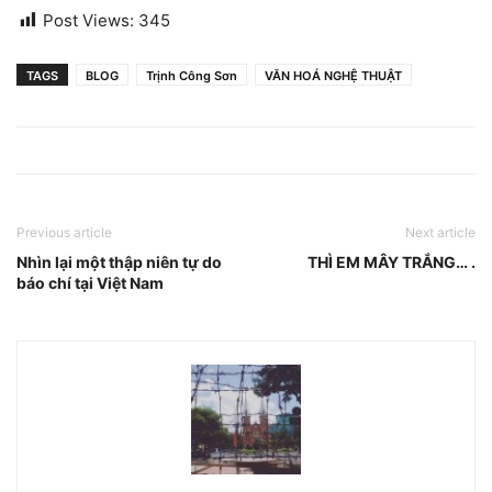
Post Views:
345
TAGS
BLOG
Trịnh Công Sơn
VĂN HOÁ NGHỆ THUẬT
Previous article
Next article
Nhìn lại một thập niên tự do
THÌ EM MÂY TRẮNG… .
báo chí tại Việt Nam