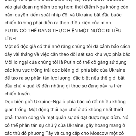
vào giai đoạn nghiêm trọng hơn: thời điểm Nga không còn
nắm quyền kiểm soát nhịp độ, và Ukraine bắt đầu buộc
chiến trường phải diễn ra theo điều kiện của mình.
PUTIN CÓ THỂ ĐANG THỰC HIỆN MỘT NƯỚC ĐI LIỀU
LĨNH
Một số độc giả có thể nhớ rằng chúng tôi đã cảnh báo cách
đây vài tháng về việc cần theo dõi sát sao khu vực phía bắc
Mối lo ngại của chúng tôi là Putin có thể cố gắng sử dụng
các khu vực trống trải dọc biên giới phía bắc của Ukraine
để tạo ra sự phân tán lực lượng, đặc biệt nếu thế giới bắt
đầu chú ý quá kỹ đến những gì thực sự đang xảy ra trên
chiến tuyến.
Dọc biên giới Ukraine-Nga ở phía bắc có rất nhiều không
gian trống. Một động thái hạn chế ở đó không nhất thiết
phải thành công về mặt quân sự để đạt được mục đích. Nó
có thể phân tán sự chú ý của Ukraine, gây hoang mang ở
các thủ đô phương Tây và cung cấp cho Moscow một cỗ