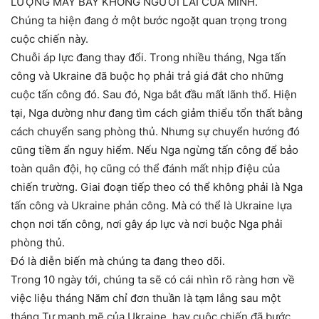
LƯỢNG MÁY BAY KHÔNG NGƯỜI LÁI CỦA MÌNH.
Chúng ta hiện đang ở một bước ngoặt quan trọng trong
cuộc chiến này.
Chuỗi áp lực đang thay đổi. Trong nhiều tháng, Nga tấn
công và Ukraine đã buộc họ phải trả giá đắt cho những
cuộc tấn công đó. Sau đó, Nga bắt đầu mất lãnh thổ. Hiện
tại, Nga dường như đang tìm cách giảm thiểu tổn thất bằng
cách chuyển sang phòng thủ. Nhưng sự chuyển hướng đó
cũng tiềm ẩn nguy hiểm. Nếu Nga ngừng tấn công để bảo
toàn quân đội, họ cũng có thể đánh mất nhịp điệu của
chiến trường. Giai đoạn tiếp theo có thể không phải là Nga
tấn công và Ukraine phản công. Mà có thể là Ukraine lựa
chọn nơi tấn công, nơi gây áp lực và nơi buộc Nga phải
phòng thủ.
Đó là diễn biến mà chúng ta đang theo dõi.
Trong 10 ngày tới, chúng ta sẽ có cái nhìn rõ ràng hơn về
việc liệu tháng Năm chỉ đơn thuần là tạm lắng sau một
tháng Tư mạnh mẽ của Ukraine, hay cuộc chiến đã bước