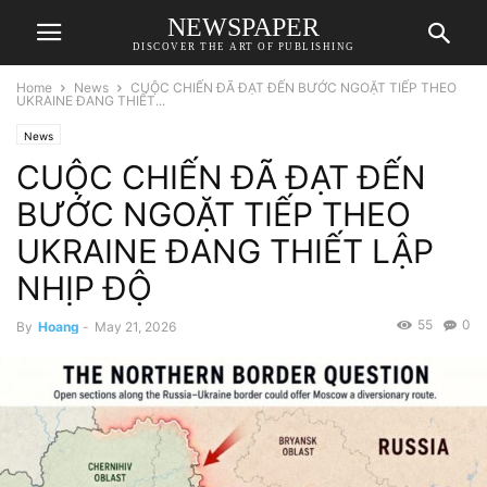
NEWSPAPER
DISCOVER THE ART OF PUBLISHING
Home
News
CUỘC CHIẾN ĐÃ ĐẠT ĐẾN BƯỚC NGOẶT TIẾP THEO
UKRAINE ĐANG THIẾT...
News
CUỘC CHIẾN ĐÃ ĐẠT ĐẾN
BƯỚC NGOẶT TIẾP THEO
UKRAINE ĐANG THIẾT LẬP
NHỊP ĐỘ
55
0
By
Hoang
-
May 21, 2026