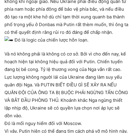
không khí ngoại giao. Nếu Ukraine phải điều động quân từ
phía nam hoặc phía đông để bảo vệ phía bắc, và nếu điều
đó tạo ra một khe hở dù chỉ tạm thời xung quanh ba thành
phố trọng yếu ở Donbas mà Putin rất thèm muốn, thì ông ta
có thể quyết định rằng rủi ro đó đáng để chấp nhận.
Đó là logic của chiến lược hỗn loạn.
Và nó không phải là không có cơ sở. Bởi vì cho đến nay, kế
hoạch hiện tại không hiệu quả đối với Putin. Chiến tuyến
đang bị bẻ cong. Tỷ lệ thương vong của Nga vẫn rất cao.
Lực lượng không người lái của Ukraine đang làm suy yếu
quân đội Nga. Và PUTIN BIẾT ĐIỀU GÌ SẼ XẢY RA NẾU
QUÂN ĐỘI CỦA ÔNG TA BỊ BUỘC PHẢI NGỪNG TẤN CÔNG
VÀ BẮT ĐẦU PHÒNG THỦ. Khoảnh khắc Nga ngừng thiết
lập nhịp độ, Ukraine sẽ có quyền lựa chọn nơi áp lực sẽ
dồn vào.
Đó là mối nguy hiểm đối với Moscow.
Vì vậy, Putin hiện có thể đang tìm cách phá vỡ mô hình này.