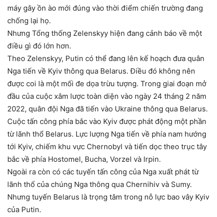
máy gây ồn ào mới đúng vào thời điểm chiến trường đang
chống lại họ.
Nhưng Tổng thống Zelenskyy hiện đang cảnh báo về một
điều gì đó lớn hơn.
Theo Zelenskyy, Putin có thể đang lên kế hoạch đưa quân
Nga tiến về Kyiv thông qua Belarus. Điều đó không nên
được coi là một mối đe dọa trừu tượng. Trong giai đoạn mở
đầu của cuộc xâm lược toàn diện vào ngày 24 tháng 2 năm
2022, quân đội Nga đã tiến vào Ukraine thông qua Belarus.
Cuộc tấn công phía bắc vào Kyiv được phát động một phần
từ lãnh thổ Belarus. Lực lượng Nga tiến về phía nam hướng
tới Kyiv, chiếm khu vực Chernobyl và tiến dọc theo trục tây
bắc về phía Hostomel, Bucha, Vorzel và Irpin.
Ngoài ra còn có các tuyến tấn công của Nga xuất phát từ
lãnh thổ của chúng Nga thông qua Chernihiv và Sumy.
Nhưng tuyến Belarus là trọng tâm trong nỗ lực bao vây Kyiv
của Putin.