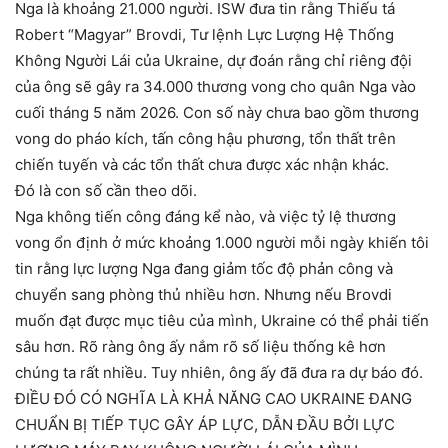
Nga là khoảng 21.000 người. ISW đưa tin rằng Thiếu tá
Robert “Magyar” Brovdi, Tư lệnh Lực Lượng Hệ Thống
Không Người Lái của Ukraine, dự đoán rằng chỉ riêng đội
của ông sẽ gây ra 34.000 thương vong cho quân Nga vào
cuối tháng 5 năm 2026. Con số này chưa bao gồm thương
vong do pháo kích, tấn công hậu phương, tổn thất trên
chiến tuyến và các tổn thất chưa được xác nhận khác.
Đó là con số cần theo dõi.
Nga không tiến công đáng kể nào, và việc tỷ lệ thương
vong ổn định ở mức khoảng 1.000 người mỗi ngày khiến tôi
tin rằng lực lượng Nga đang giảm tốc độ phản công và
chuyển sang phòng thủ nhiều hơn. Nhưng nếu Brovdi
muốn đạt được mục tiêu của mình, Ukraine có thể phải tiến
sâu hơn. Rõ ràng ông ấy nắm rõ số liệu thống kê hơn
chúng ta rất nhiều. Tuy nhiên, ông ấy đã đưa ra dự báo đó.
ĐIỀU ĐÓ CÓ NGHĨA LÀ KHẢ NĂNG CAO UKRAINE ĐANG
CHUẨN BỊ TIẾP TỤC GÂY ÁP LỰC, DẪN ĐẦU BỞI LỰC