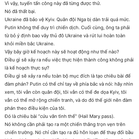
Vì vậy, tuyến tấn công này đã từng được thử.
Nó đã thất bại.
Ukraine đã bảo vệ Kyiv. Quân đội Nga bị dàn trải quá mức.
Putin không thể duy trì chiến dịch. Cuối cùng, ông ta phải
từ bỏ ý định bao vây thủ đô Ukraine và rút lui hoàn toàn
khỏi miền bắc Ukraine.
Vậy bây giờ kế hoạch này sẽ hoạt động như thế nào?
Điều gì sẽ xảy ra nếu việc thực hiện thành công không phải
là kế hoạch thực sự?
Điều gì sẽ xảy ra nếu toàn bộ mục đích là tạo chiêu bài để
đàm phán? Putin có thể chỉ tay về phía bắc và nói: hãy nhìn
xem, tôi vẫn còn quân đội, tôi vẫn có thể đe dọa Kyiv, tôi
vẫn có thể mở rộng chiến tranh, và do đó thế giới nên đàm
phán theo điều kiện của tôi.
Đó là chiêu bài “cứu vãn tình thế” (Hail Mary pass).
Nó không cần phải tạo ra một chiến thắng trọn vẹn trên
chiến trường. Nó chỉ cần tạo ra đủ hỗn loạn để thay đổi bầu