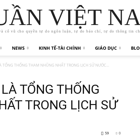
UẦN VIỆT N
và cổ vũ cho quyền tự do ngôn luận, tự do báo chí, tự do thông tin c
NEWS
KINH TẾ-TÀI CHÍNH
GIÁO DỤC
BLO
À TỔNG THỐNG THAM NHŨNG NHẤT TRONG LỊCH SỬ NƯỚC...
 LÀ TỔNG THỐNG
ẤT TRONG LỊCH SỬ
59
0