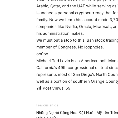
Arabia, Qatar, and the UAE while serving as
launched a personal cryptocurrency that for
family. Now we learn his account made 3,700
companies like Nvidia, Oracle, Microsoft, an
his administration makes.
We must put a stop to this. Ban stock tradin
member of Congress. No loopholes.
oo0oo
Michael Ted Levin is an American politician 
California’s 49th congressional district si
represents most of San Diego’s North Coun
well as a portion of southern Orange County.
Post Views:
59
Previous article
Những Người Cộng Hòa Đặt Nước Mỹ Lên Trên