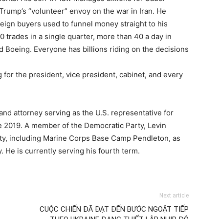
 Trump’s “volunteer” envoy on the war in Iran. He
eign buyers used to funnel money straight to his
 trades in a single quarter, more than 40 a day in
d Boeing. Everyone has billions riding on the decisions
g for the president, vice president, cabinet, and every
and attorney serving as the U.S. representative for
nce 2019. A member of the Democratic Party, Levin
ty, including Marine Corps Base Camp Pendleton, as
 He is currently serving his fourth term.
Next article
CUỘC CHIẾN ĐÃ ĐẠT ĐẾN BƯỚC NGOẶT TIẾP