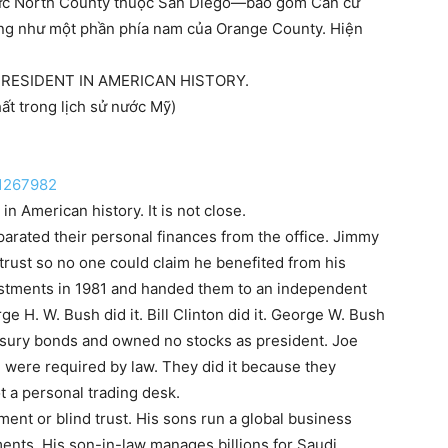
 vực North County thuộc San Diego—bao gồm Căn cứ
 như một phần phía nam của Orange County. Hiện
RESIDENT IN AMERICAN HISTORY.
t trong lịch sử nước Mỹ)
31267982
n American history. It is not close.
parated their personal finances from the office. Jimmy
 trust so no one could claim he benefited from his
estments in 1981 and handed them to an independent
e H. W. Bush did it. Bill Clinton did it. George W. Bush
asury bonds and owned no stocks as president. Joe
e were required by law. They did it because they
ot a personal trading desk.
ment or blind trust. His sons run a global business
ents. His son-in-law manages billions for Saudi