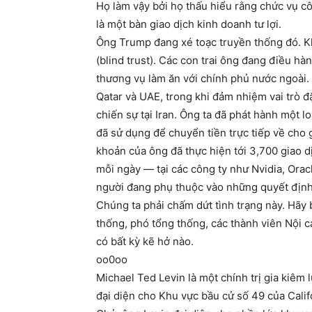
Họ làm vậy bởi họ thấu hiểu rằng chức vụ c
là một bàn giao dịch kinh doanh tư lợi.
Ông Trump đang xé toạc truyền thống đó. Kh
(blind trust). Các con trai ông đang điều h
thương vụ làm ăn với chính phủ nước ngoài. 
Qatar và UAE, trong khi đảm nhiệm vai trò 
chiến sự tại Iran. Ông ta đã phát hành một 
đã sử dụng để chuyển tiền trực tiếp về cho g
khoản của ông đã thực hiện tới 3,700 giao d
mỗi ngày — tại các công ty như Nvidia, Oracl
người đang phụ thuộc vào những quyết định
Chúng ta phải chấm dứt tình trạng này. Hãy
thống, phó tổng thống, các thành viên Nội 
có bất kỳ kẽ hở nào.
oo0oo
Michael Ted Levin là một chính trị gia kiêm
đại diện cho Khu vực bầu cử số 49 của Cali