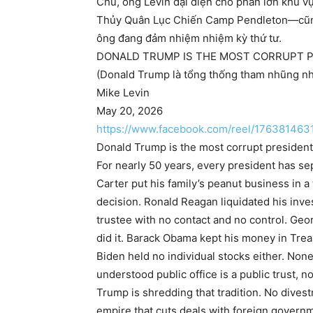
Chủ, ông Levin đại diện cho phần lớn khu
Thủy Quân Lục Chiến Camp Pendleton—cũng
ông đang đảm nhiệm nhiệm kỳ thứ tư.
DONALD TRUMP IS THE MOST CORRUPT P
(Donald Trump là tổng thống tham nhũng nhấ
Mike Levin
May 20, 2026
https://www.facebook.com/reel/17638146
Donald Trump is the most corrupt president i
For nearly 50 years, every president has se
Carter put his family’s peanut business in a
decision. Ronald Reagan liquidated his inv
trustee with no contact and no control. Georg
did it. Barack Obama kept his money in Tre
Biden held no individual stocks either. Non
understood public office is a public trust, n
Trump is shredding that tradition. No divest
empire that cuts deals with foreign governm