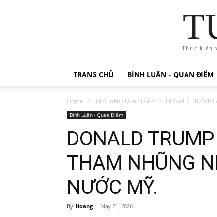
T
Thực hiện 
TRANG CHỦ
BÌNH LUẬN – QUAN ĐIỂM
Home
Bình Luận - Quan Điểm
DONALD TRUMP L
Bình Luận - Quan Điểm
DONALD TRUMP
THAM NHŨNG NH
NƯỚC MỸ.
By
Hoang
-
May 21, 2026