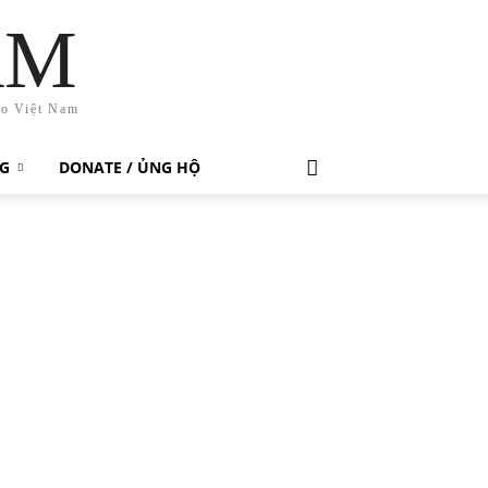
AM
ho Việt Nam
G
DONATE / ỦNG HỘ