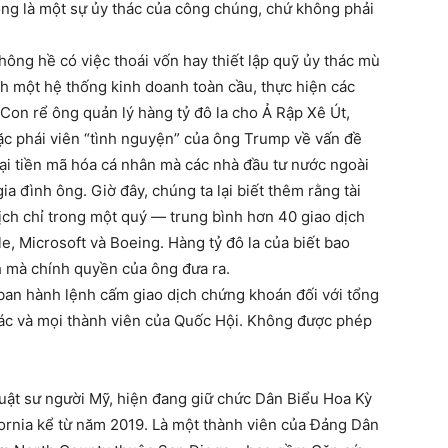
ông là một sự ủy thác của công chúng, chứ không phải
ông hề có việc thoái vốn hay thiết lập quỹ ủy thác mù
ành một hệ thống kinh doanh toàn cầu, thực hiện các
Con rể ông quản lý hàng tỷ đô la cho Ả Rập Xê Út,
đặc phái viên “tình nguyện” của ông Trump về vấn đề
loại tiền mã hóa cá nhân mà các nhà đầu tư nước ngoài
ia đình ông. Giờ đây, chúng ta lại biết thêm rằng tài
ịch chỉ trong một quý — trung bình hơn 40 giao dịch
e, Microsoft và Boeing. Hàng tỷ đô la của biết bao
 mà chính quyền của ông đưa ra.
 ban hành lệnh cấm giao dịch chứng khoán đối với tổng
các và mọi thành viên của Quốc Hội. Không được phép
 luật sư người Mỹ, hiện đang giữ chức Dân Biểu Hoa Kỳ
fornia kể từ năm 2019. Là một thành viên của Đảng Dân