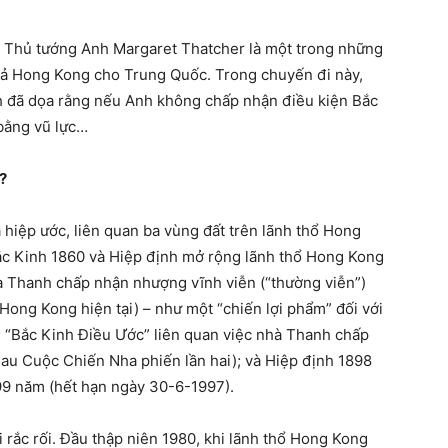
 Thủ tướng Anh Margaret Thatcher là một trong những
trả Hong Kong cho Trung Quốc. Trong chuyến đi này,
nh đã dọa rằng nếu Anh không chấp nhận điều kiện Bắc
bằng vũ lực…
?
iệp ước, liên quan ba vùng đất trên lãnh thổ Hong
c Kinh 1860 và Hiệp định mở rộng lãnh thổ Hong Kong
à Thanh chấp nhận nhượng vĩnh viễn (“thường viễn”)
ng Kong hiện tại) – như một “chiến lợi phẩm” đối với
 “Bắc Kinh Điều Ước” liên quan việc nhà Thanh chấp
au Cuộc Chiến Nha phiến lần hai); và Hiệp định 1898
 99 năm (hết hạn ngày 30-6-1997).
 rắc rối. Đầu thập niên 1980, khi lãnh thổ Hong Kong