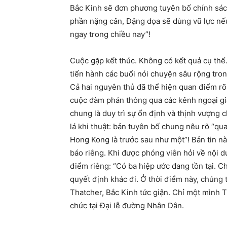
Bắc Kinh sẽ đơn phương tuyên bố chính sá
phần nặng cân, Đặng dọa sẽ dùng vũ lực nếu 
ngay trong chiều nay”!
Cuộc gặp kết thúc. Không có kết quả cụ thể
tiến hành các buổi nói chuyện sâu rộng tro
Cả hai nguyên thủ đã thể hiện quan điểm rõ
cuộc đàm phán thông qua các kênh ngoại g
chung là duy trì sự ổn định và thịnh vượng
lá khi thuật: bản tuyên bố chung nêu rõ “qu
Hong Kong là trước sau như một”! Bản tin n
báo riêng. Khi được phóng viên hỏi về nội d
điểm riêng: “Có ba hiệp ước đang tồn tại. C
quyết định khác đi. Ở thời điểm này, chúng 
Thatcher, Bắc Kinh tức giận. Chỉ một mình T
chức tại Đại lễ đường Nhân Dân.