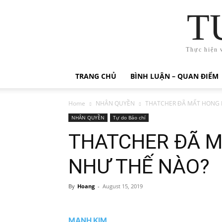
T
Thực hiện 
TRANG CHỦ
BÌNH LUẬN – QUAN ĐIỂM
Home
NHÂN QUYỀN
THATCHER ĐÃ MẤT HONG 
NHÂN QUYỀN
Tự do Báo chí
THATCHER ĐÃ 
NHƯ THẾ NÀO?
By
Hoang
-
August 15, 2019
MẠNH KIM