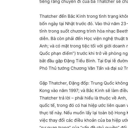
tiếng rằng chuyến đi của bà Thatcher sẽ chẳ
Thatcher đến Bắc Kinh trong tình trạng khô
bốn ngày tại Nhật trước đó. Vào thứ năm 23-
tỉnh trong suốt chương trình hòa nhạc Beet
diễn. Bà còn phải đến Học viện nghệ thuật 
Anh; và có mặt trong tiệc tối với giới doan
Quốc phạn điếm”) trước khi trở về phòng ngh
bắt đầu gặp Đặng Tiểu Bình. Tại Đại lễ đư
Phó Thủ tướng Chương Văn Tấn và đại sứ Tr
Gặp Thatcher, Đặng đốp: Trung Quốc không t
Kong vào năm 1997; và Bắc Kinh sẽ làm điề
Thatcher trả lời – phải hiểu là thuộc về Anh,
quốc tế, trong đó có hai hiệp ước liên qua
thực tế này. Nếu muốn lấy lại toàn bộ Hong 
việc thay đổi các điều khoản của ba hiệp ướ
“sự quan trọng” của “vấn đề chủ quyền” đố