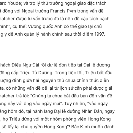
d Youde; và trợ lý thứ trưởng ngoại giao đặc trách
t đồng với Ngoại trưởng Francis Pym trong vấn đề
hatcher được tư vấn trước đó là nên đề cập tách bạch
hính”, cụ thể: Vương quốc Anh có thể giao lại chủ
 ý để Anh quản lý hành chính sau thời điểm 1997.
ách Điếu Ngư Đài rồi dự lễ đón tiếp tại Đại lễ đường
ồng cấp Triệu Tử Dương. Trong tiệc tối, Triệu bắt đầu
ượng đỉnh giữa hai nguyên thủ chưa chính thức diễn
, có những vấn đề để lại từ lịch sử cần phải được giải
atcher trả lời: “Chúng ta chưa bắt đầu bàn đến vấn đề
ọng này với ông vào ngày mai”. Tuy nhiên, “vào ngày
Sáng hôm đó, tại hành lang Đại lễ đường Nhân Dân, ngay
g, họ Triệu đứng với một nhóm phóng viên Hong Kong
n sẽ lấy lại chủ quyền Hong Kong”! Bắc Kinh muốn đánh