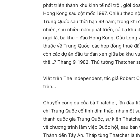
phát triển thành khu kinh tế nổi trội, giới 
Hong Kong sau cột mốc 1997. Chiếu theo nội
Trung Quốc sau thời hạn 99 năm; trong khi
nhiên, sau nhiều năm phát triển, cả ba khu đ
ngại là, ba khu – đảo Hong Kong, Cửu Long 
thuộc về Trung Quốc, các hợp đồng thuê đất
còn các dự án đầu tư đan xen giữa ba khu vự
thể…? Tháng 9-1982, Thủ tướng Thatcher sa
Viết trên The Independent, tác giả Robert Co
trên…
Chuyến công du của bà Thatcher, lần đầu t
chí Trung Quốc cố tình dìm thấp, như một sự
thanh quốc gia Trung Quốc, sự kiện Thatcher
về chương trình làm việc Quốc hội, sau bản
Thành đến Tây An. Tháp tùng Thatcher là thư