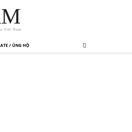
AM
ho Việt Nam
ATE / ỦNG HỘ