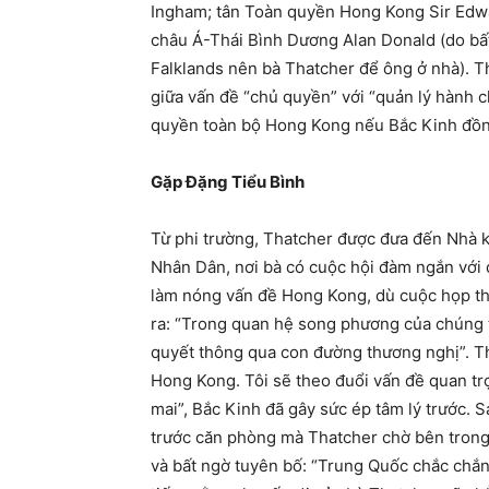
Ingham; tân Toàn quyền Hong Kong Sir Edwar
châu Á-Thái Bình Dương Alan Donald (do bấ
Falklands nên bà Thatcher để ông ở nhà). T
giữa vấn đề “chủ quyền” với “quản lý hành c
quyền toàn bộ Hong Kong nếu Bắc Kinh đồng
Gặp Đặng Tiểu Bình
Từ phi trường, Thatcher được đưa đến Nhà kh
Nhân Dân, nơi bà có cuộc hội đàm ngắn với đ
làm nóng vấn đề Hong Kong, dù cuộc họp th
ra: “Trong quan hệ song phương của chúng ta
quyết thông qua con đường thương nghị”. Th
Hong Kong. Tôi sẽ theo đuổi vấn đề quan tr
mai”, Bắc Kinh đã gây sức ép tâm lý trước. 
trước căn phòng mà Thatcher chờ bên tron
và bất ngờ tuyên bố: “Trung Quốc chắc chắ