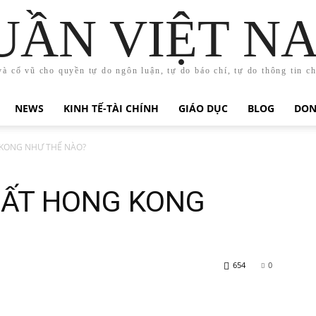
UẦN VIỆT N
và cổ vũ cho quyền tự do ngôn luận, tự do báo chí, tự do thông tin c
NEWS
KINH TẾ-TÀI CHÍNH
GIÁO DỤC
BLOG
DON
KONG NHƯ THẾ NÀO?
MẤT HONG KONG
654
0