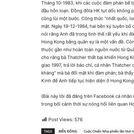
Tháng 10-1983, khi các cuộc đàm phán bế tắ
đầu hỗn loạn. Đồng đôla HK tụt dốc không 
cũng lùi một bước. Công thức “nhất quốc, l
mặt. Ngày 19-12-1984, hai bên ký tuyên bố 
nói rằng Anh đã trong tình thế rất yếu khi 
Hong Kong bằng quân sự là một vấn đề. Còn
thuộc gần như hoàn toàn nguồn nước từ Quảng
cho rằng bà Thatcher thất bại khiến Hong K
giao 1997, trả lời báo chí, cá nhân Thatcher
kháng” mà bà đối mặt khi đàm phán; bà thấy
Kinh để Anh tiếp tục hiện diện ở Hong Kong,
(Bài này tôi đã đăng trên Facebook cá nhân n
trong bối cảnh thời sự nóng hổi liên quan 
Post Views:
576
TAGS
BIỂN ĐÔNG
Cuộc Chiến Nha phiến lần thứ 