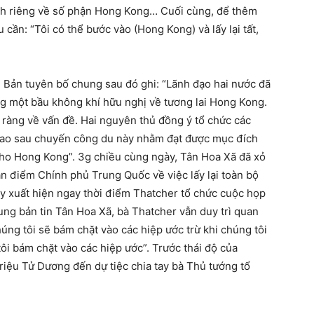
ch riêng về số phận Hong Kong… Cuối cùng, để thêm
cần: “Tôi có thể bước vào (Hong Kong) và lấy lại tất,
. Bản tuyên bố chung sau đó ghi: “Lãnh đạo hai nước đã
ng một bầu không khí hữu nghị về tương lai Hong Kong.
 ràng về vấn đề. Hai nguyên thủ đồng ý tổ chức các
iao sau chuyến công du này nhằm đạt được mục đích
 cho Hong Kong”. 3g chiều cùng ngày, Tân Hoa Xã đã xỏ
an điểm Chính phủ Trung Quốc về việc lấy lại toàn bộ
ày xuất hiện ngay thời điểm Thatcher tổ chức cuộc họp
ung bản tin Tân Hoa Xã, bà Thatcher vẫn duy trì quan
húng tôi sẽ bám chặt vào các hiệp ước trừ khi chúng tôi
tôi bám chặt vào các hiệp ước”. Trước thái độ của
riệu Tử Dương đến dự tiệc chia tay bà Thủ tướng tổ