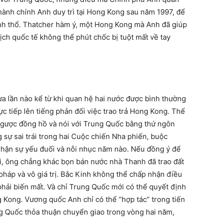
hành chính Anh duy trì tại Hong Kong sau năm 1997, để
ãnh thổ. Thatcher hàm ý, một Hong Kong mà Anh đã giúp
ch quốc tế không thể phút chốc bị tuột mất về tay
 lần nào kể từ khi quan hệ hai nước được bình thường
 tiếp lên tiếng phản đối việc trao trả Hong Kong. Thế
gược đồng hồ và nói với Trung Quốc bằng thứ ngôn
 sự sai trái trong hai Cuộc chiến Nha phiến, buộc
nhận sự yếu đuối và nỗi nhục năm nào. Nếu đồng ý để
i, ông chẳng khác bọn bán nước nhà Thanh đã trao đất
háp và vô giá trị. Bắc Kinh không thể chấp nhận điều
hải biến mất. Và chỉ Trung Quốc mới có thể quyết định
 Kong. Vương quốc Anh chỉ có thể “hợp tác” trong tiến
g Quốc thỏa thuận chuyển giao trong vòng hai năm,