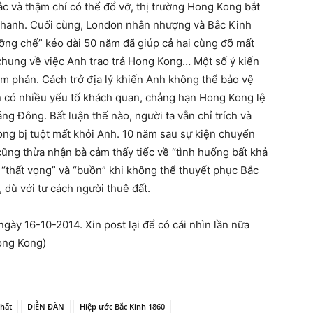
c và thậm chí có thể đổ vỡ, thị trường Hong Kong bắt
phanh. Cuối cùng, London nhân nhượng và Bắc Kinh
ưỡng chế” kéo dài 50 năm đã giúp cả hai cùng đỡ mất
chung về việc Anh trao trả Hong Kong… Một số ý kiến
đàm phán. Cách trở địa lý khiến Anh không thể bảo vệ
 có nhiều yếu tố khách quan, chẳng hạn Hong Kong lệ
 Đông. Bất luận thế nào, người ta vẫn chỉ trích và
ong bị tuột mất khỏi Anh. 10 năm sau sự kiện chuyển
 cũng thừa nhận bà cảm thấy tiếc về “tình huống bất khả
 “thất vọng” và “buồn” khi không thể thuyết phục Bắc
 dù với tư cách người thuê đất.
gày 16-10-2014. Xin post lại để có cái nhìn lần nữa
Hong Kong)
nhất
DIỄN ĐÀN
Hiệp ước Bắc Kinh 1860