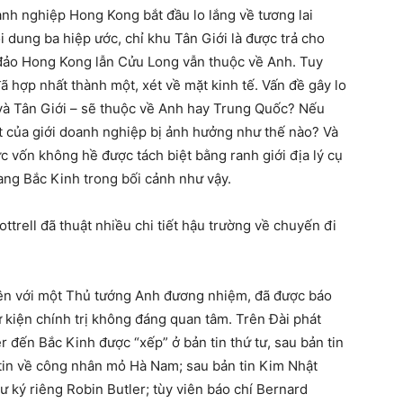
doanh nghiệp Hong Kong bắt đầu lo lắng về tương lai
 dung ba hiệp ước, chỉ khu Tân Giới là được trả cho
 đảo Hong Kong lẫn Cửu Long vẫn thuộc về Anh. Tuy
ã hợp nhất thành một, xét về mặt kinh tế. Vấn đề gây lo
và Tân Giới – sẽ thuộc về Anh hay Trung Quốc? Nếu
 của giới doanh nghiệp bị ảnh hưởng như thế nào? Và
c vốn không hề được tách biệt bằng ranh giới địa lý cụ
ng Bắc Kinh trong bối cảnh như vậy.
ttrell đã thuật nhiều chi tiết hậu trường về chuyến đi
iên với một Thủ tướng Anh đương nhiệm, đã được báo
 kiện chính trị không đáng quan tâm. Trên Đài phát
 đến Bắc Kinh được “xếp” ở bản tin thứ tư, sau bản tin
 tin về công nhân mỏ Hà Nam; sau bản tin Kim Nhật
 ký riêng Robin Butler; tùy viên báo chí Bernard