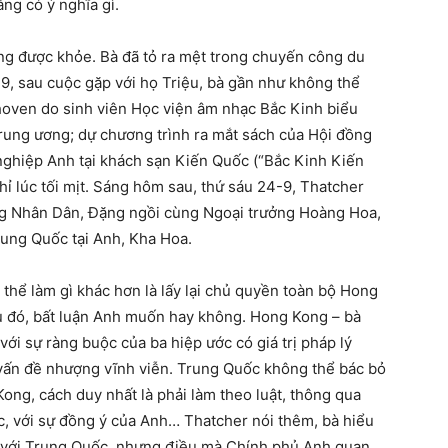
ng có ý nghĩa gì.
ng được khỏe. Bà đã tỏ ra mệt trong chuyến công du
9, sau cuộc gặp với họ Triệu, bà gần như không thể
hoven do sinh viên Học viện âm nhạc Bắc Kinh biểu
trung ương; dự chương trình ra mắt sách của Hội đồng
h nghiệp Anh tại khách sạn Kiến Quốc (“Bắc Kinh Kiến
ỉ lúc tối mịt. Sáng hôm sau, thứ sáu 24-9, Thatcher
ờng Nhân Dân, Đặng ngồi cùng Ngoại trưởng Hoàng Hoa,
ung Quốc tại Anh, Kha Hoa.
hể làm gì khác hơn là lấy lại chủ quyền toàn bộ Hong
u đó, bất luận Anh muốn hay không. Hong Kong – bà
 với sự ràng buộc của ba hiệp ước có giá trị pháp lý
n vấn đề nhượng vĩnh viễn. Trung Quốc không thể bác bỏ
Kong, cách duy nhất là phải làm theo luật, thông qua
c, với sự đồng ý của Anh… Thatcher nói thêm, bà hiểu
i với Trung Quốc, nhưng điều mà Chính phủ Anh quan