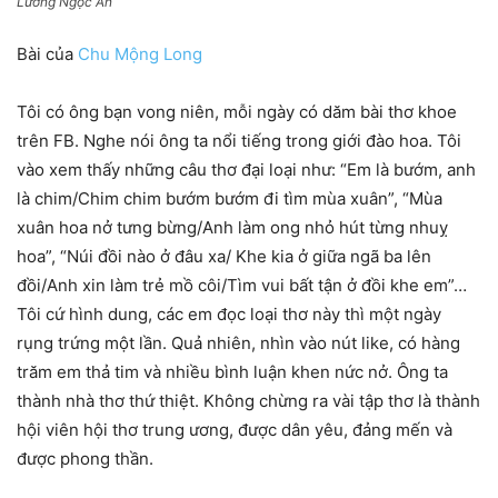
Lương Ngọc An
Bài của
Chu Mộng Long
Tôi có ông bạn vong niên, mỗi ngày có dăm bài thơ khoe
trên FB. Nghe nói ông ta nổi tiếng trong giới đào hoa. Tôi
vào xem thấy những câu thơ đại loại như: “Em là bướm, anh
là chim/Chim chim bướm bướm đi tìm mùa xuân”, “Mùa
xuân hoa nở tưng bừng/Anh làm ong nhỏ hút từng nhuỵ
hoa”, “Núi đồi nào ở đâu xa/ Khe kia ở giữa ngã ba lên
đồi/Anh xin làm trẻ mồ côi/Tìm vui bất tận ở đồi khe em”…
Tôi cứ hình dung, các em đọc loại thơ này thì một ngày
rụng trứng một lần. Quả nhiên, nhìn vào nút like, có hàng
trăm em thả tim và nhiều bình luận khen nức nở. Ông ta
thành nhà thơ thứ thiệt. Không chừng ra vài tập thơ là thành
hội viên hội thơ trung ương, được dân yêu, đảng mến và
được phong thần.