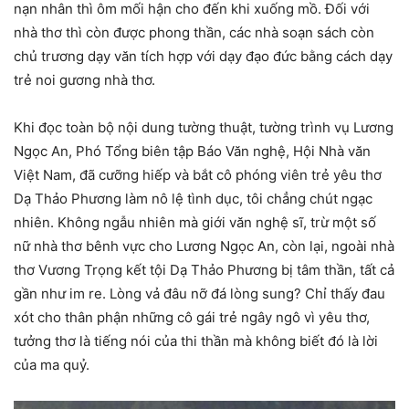
nạn nhân thì ôm mối hận cho đến khi xuống mồ. Đối với
nhà thơ thì còn được phong thần, các nhà soạn sách còn
chủ trương dạy văn tích hợp với dạy đạo đức bằng cách dạy
trẻ noi gương nhà thơ.
Khi đọc toàn bộ nội dung tường thuật, tường trình vụ Lương
Ngọc An, Phó Tổng biên tập Báo Văn nghệ, Hội Nhà văn
Việt Nam, đã cưỡng hiếp và bắt cô phóng viên trẻ yêu thơ
Dạ Thảo Phương làm nô lệ tình dục, tôi chẳng chút ngạc
nhiên. Không ngẫu nhiên mà giới văn nghệ sĩ, trừ một số
nữ nhà thơ bênh vực cho Lương Ngọc An, còn lại, ngoài nhà
thơ Vương Trọng kết tội Dạ Thảo Phương bị tâm thần, tất cả
gần như im re. Lòng vả đâu nỡ đá lòng sung? Chỉ thấy đau
xót cho thân phận những cô gái trẻ ngây ngô vì yêu thơ,
tưởng thơ là tiếng nói của thi thần mà không biết đó là lời
của ma quỷ.