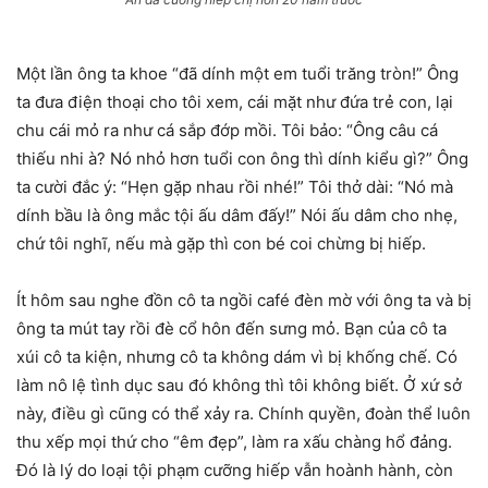
Một lần ông ta khoe “đã dính một em tuổi trăng tròn!” Ông
ta đưa điện thoại cho tôi xem, cái mặt như đứa trẻ con, lại
chu cái mỏ ra như cá sắp đớp mồi. Tôi bảo: “Ông câu cá
thiếu nhi à? Nó nhỏ hơn tuổi con ông thì dính kiểu gì?” Ông
ta cười đắc ý: “Hẹn gặp nhau rồi nhé!” Tôi thở dài: “Nó mà
dính bầu là ông mắc tội ấu dâm đấy!” Nói ấu dâm cho nhẹ,
chứ tôi nghĩ, nếu mà gặp thì con bé coi chừng bị hiếp.
Ít hôm sau nghe đồn cô ta ngồi café đèn mờ với ông ta và bị
ông ta mút tay rồi đè cổ hôn đến sưng mỏ. Bạn của cô ta
xúi cô ta kiện, nhưng cô ta không dám vì bị khống chế. Có
làm nô lệ tình dục sau đó không thì tôi không biết. Ở xứ sở
này, điều gì cũng có thể xảy ra. Chính quyền, đoàn thể luôn
thu xếp mọi thứ cho “êm đẹp”, làm ra xấu chàng hổ đảng.
Đó là lý do loại tội phạm cưỡng hiếp vẫn hoành hành, còn