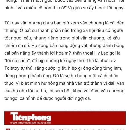
mừng: “Thêm một người bước vào đền thiêng văn học!” Tôi
bình: “Vào miễu cô hồn thì có!” Vị giáo sư ấy block tôi ngay!
Tôi dạy văn nhưng chưa bao giờ xem văn chương là cái đền
thiêng. Ở bất cứ thành phần nào trong xã hội đều có người
tốt người xấu, nhưng riêng trong giới văn chương, kẻ xấu
chiếm đa số. Họ sống bản năng động vật nhưng đánh bóng
cái bản năng ấy thành lời hoa mỹ, thần thoại Hy Lạp gọi là
“lời có cánh”, để bịp những kẻ ngây thơ. Thà là như Lev
Tolstoy tự thú, rằng cướp, giết, hiếp gì ông cũng từng làm,
đừng phong thánh ông. Đó là sự hư hỏng một cách chân
thực. Vì biết mình hư hỏng mà nhà văn trở thành vĩ đại. Văn
của họ như lời tự thú, lời sám hối, khác với đám văn chương
tự ngợi ca mình để được người đời ngợi ca.