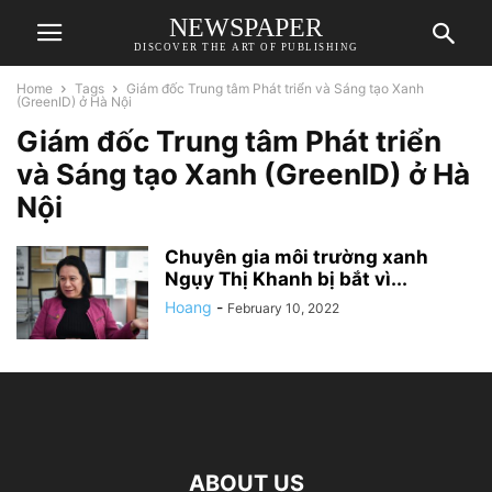
NEWSPAPER
DISCOVER THE ART OF PUBLISHING
Home
Tags
Giám đốc Trung tâm Phát triển và Sáng tạo Xanh
(GreenID) ở Hà Nội
Giám đốc Trung tâm Phát triển
và Sáng tạo Xanh (GreenID) ở Hà
Nội
Chuyên gia môi trường xanh
Ngụy Thị Khanh bị bắt vì...
Hoang
-
February 10, 2022
ABOUT US