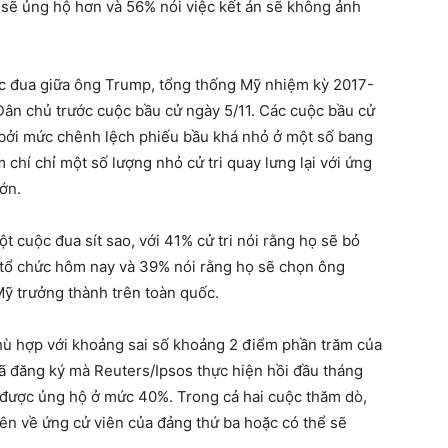
ọ sẽ ủng hộ hơn và 56% nói việc kết án sẽ không ảnh
ộc đua giữa ông Trump, tổng thống Mỹ nhiệm kỳ 2017-
ân chủ trước cuộc bầu cử ngày 5/11. Các cuộc bầu cử
bởi mức chênh lệch phiếu bầu khá nhỏ ở một số bang
chí chỉ một số lượng nhỏ cử tri quay lưng lại với ứng
ớn.
 cuộc đua sít sao, với 41% cử tri nói rằng họ sẽ bỏ
tổ chức hôm nay và 39% nói rằng họ sẽ chọn ông
ỹ trưởng thành trên toàn quốc.
ù hợp với khoảng sai số khoảng 2 điểm phần trăm của
đã đăng ký mà Reuters/Ipsos thực hiện hồi đầu tháng
 được ủng hộ ở mức 40%. Trong cả hai cuộc thăm dò,
hiên về ứng cử viên của đảng thứ ba hoặc có thể sẽ