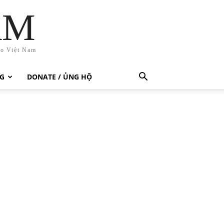
AM
ho Việt Nam
G
DONATE / ỦNG HỘ