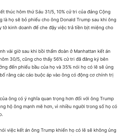
ết thúc hôm thứ Sáu 31/5, 10% cử tri của đảng Cộng
ăng là họ sẽ bỏ phiếu cho ông Donald Trump sau khi ông
ấy tờ kinh doanh để che đậy việc trả tiền bịt miệng cho
nh vài giờ sau khi bồi thẩm đoàn ở Manhattan kết án
hôm 30/5, cũng cho thấy 56% cử tri đã đăng ký bên
ởng đến phiếu bầu của họ và 35% nói họ có lẽ sẽ ủng
ố rằng các cáo buộc áp vào ông có động cơ chính trị
g của ông có ý nghĩa quan trọng hơn đối với ông Trump
ủng hộ ông mạnh mẽ hơn, vì nhiều người trong số họ có
o.
 nói việc kết án ông Trump khiến họ có lẽ sẽ không ủng