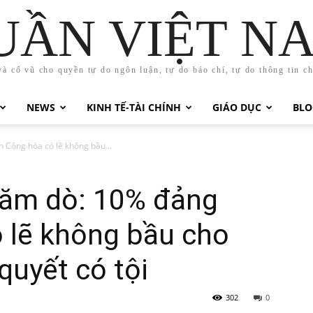
UẦN VIỆT N
và cổ vũ cho quyền tự do ngôn luận, tự do báo chí, tự do thông tin c
NEWS
KINH TẾ-TÀI CHÍNH
GIÁO DỤC
BLO
 Cộng hòa có lẽ không bầu...
hăm dò: 10% đảng
 lẽ không bầu cho
uyết có tội
302
0