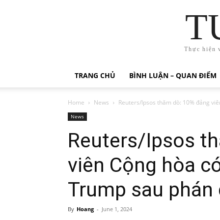
T
Thực hiện 
TRANG CHỦ
BÌNH LUẬN – QUAN ĐIỂM
Home
News
Reuters/Ipsos thăm dò: 10% đảng viên
News
Reuters/Ipsos t
viên Cộng hòa có
Trump sau phán q
By
Hoang
-
June 1, 2024