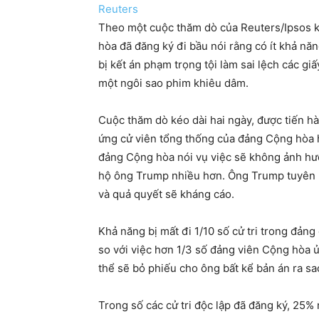
Reuters
Theo một cuộc thăm dò của Reuters/Ipsos k
hòa đã đăng ký đi bầu nói rằng có ít khả n
bị kết án phạm trọng tội làm sai lệch các gi
một ngôi sao phim khiêu dâm.
Cuộc thăm dò kéo dài hai ngày, được tiến hà
ứng cử viên tổng thống của đảng Cộng hòa 
đảng Cộng hòa nói vụ việc sẽ không ảnh hư
hộ ông Trump nhiều hơn. Ông Trump tuyên b
và quả quyết sẽ kháng cáo.
Khả năng bị mất đi 1/10 số cử tri trong đản
so với việc hơn 1/3 số đảng viên Cộng hòa 
thể sẽ bỏ phiếu cho ông bất kể bản án ra sa
Trong số các cử tri độc lập đã đăng ký, 25%