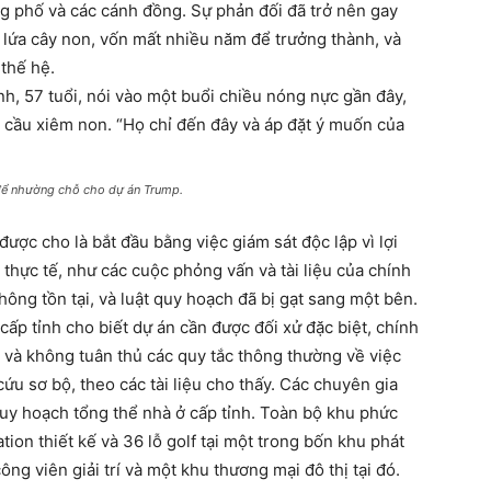
g phố và các cánh đồng. Sự phản đối đã trở nên gay
 lứa cây non, vốn mất nhiều năm để trưởng thành, và
 thế hệ.
h, 57 tuổi, nói vào một buổi chiều nóng nực gần đây,
cầu xiêm non. “Họ chỉ đến đây và áp đặt ý muốn của
để nhường chỗ cho dự án Trump.
ược cho là bắt đầu bằng việc giám sát độc lập vì lợi
 thực tế, như các cuộc phỏng vấn và tài liệu của chính
hông tồn tại, và luật quy hoạch đã bị gạt sang một bên.
cấp tỉnh cho biết dự án cần được đối xử đặc biệt, chính
và không tuân thủ các quy tắc thông thường về việc
ứu sơ bộ, theo các tài liệu cho thấy. Các chuyên gia
quy hoạch tổng thể nhà ở cấp tỉnh. Toàn bộ khu phức
tion thiết kế và 36 lỗ golf tại một trong bốn khu phát
ng viên giải trí và một khu thương mại đô thị tại đó.