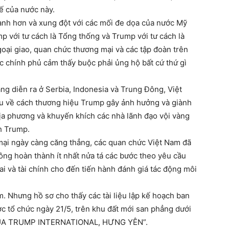
tế của nước này.
hanh hơn và xung đột với các mối đe dọa của nước Mỹ
mp với tư cách là Tổng thống và Trump với tư cách là
oại giao, quan chức thương mại và các tập đoàn trên
ác chính phủ cảm thấy buộc phải ủng hộ bất cứ thứ gì
ng diễn ra ở Serbia, Indonesia và Trung Đông, Việt
u về cách thương hiệu Trump gây ảnh hưởng và giành
địa phương và khuyến khích các nhà lãnh đạo vội vàng
nh Trump.
ại ngày càng căng thẳng, các quan chức Việt Nam đã
ng hoàn thành ít nhất nửa tá các bước theo yêu cầu
ai và tài chính cho đến tiến hành đánh giá tác động môi
. Nhưng hồ sơ cho thấy các tài liệu lập kế hoạch ban
c tổ chức ngày 21/5, trên khu đất mới san phẳng dưới
CỦA TRUMP INTERNATIONAL, HƯNG YÊN”.