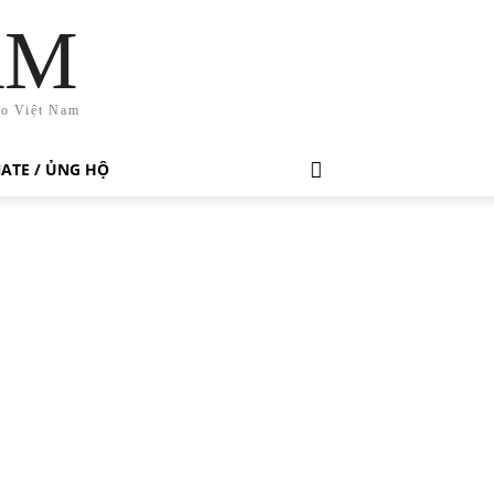
AM
ho Việt Nam
ATE / ỦNG HỘ