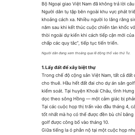
Bộ Ngoại giao Việt Nam đã không trả lời câu
Người dân tụ tập bên ngoài khu vực phát triể
khoảng cách xa. Nhiều người lo lắng rằng si
năm sau khi kết thúc cuộc chiến tàn khốc với
thòi ngoài dự kiến khi cách tiếp cận mới c
chấp các quy tắc”, tiếp tục tiến triển.
Người dân đang xem thoáng qua lễ động thổ vào thứ Tư.
1. Lấy đất để xây biệt thự
Trong chế độ cộng sản Việt Nam, tất cả đất 
cho thuê. Hầu hết đất đai cho dự án sân golf
kiểm soát. Tại huyện Khoái Châu, tỉnh Hưn
dọc theo sông Hồng — một cảm giác bị phản
Tại các cuộc họp thị trấn vào đầu tháng 4, 
tốt nhất mà họ có thể được đền bù chỉ bằng 
golf được công bố vào tháng 10.
Giữa tiếng la ó phẫn nộ tại một cuộc họp như