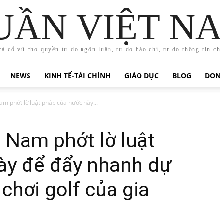
UẦN VIỆT N
và cổ vũ cho quyền tự do ngôn luận, tự do báo chí, tự do thông tin c
NEWS
KINH TẾ-TÀI CHÍNH
GIÁO DỤC
BLOG
DON
am phớt lờ luật pháp của nước này...
t Nam phớt lờ luật
ày để đẩy nhanh dự
chơi golf của gia