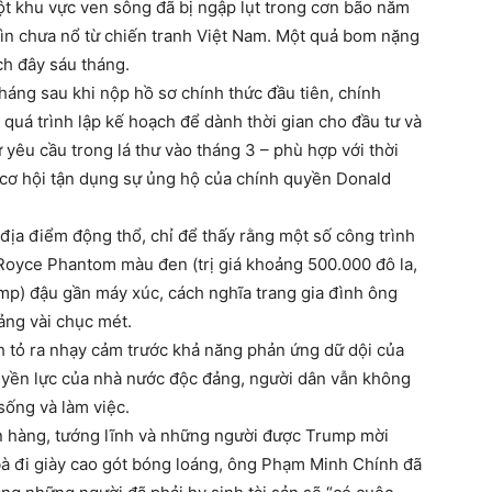
ột khu vực ven sông đã bị ngập lụt trong cơn bão năm
 mìn chưa nổ từ chiến tranh Việt Nam. Một quả bom nặng
ch đây sáu tháng.
tháng sau khi nộp hồ sơ chính thức đầu tiên, chính
quá trình lập kế hoạch để dành thời gian cho đầu tư và
 yêu cầu trong lá thư vào tháng 3 – phù hợp với thời
ỡ cơ hội tận dụng sự ủng hộ của chính quyền Donald
ịa điểm động thổ, chỉ để thấy rằng một số công trình
-Royce Phantom màu đen (trị giá khoảng 500.000 đô la,
mp) đậu gần máy xúc, cách nghĩa trang gia đình ông
ảng vài chục mét.
 tỏ ra nhạy cảm trước khả năng phản ứng dữ dội của
uyền lực của nhà nước độc đảng, người dân vẫn không
 sống và làm việc.
 hàng, tướng lĩnh và những người được Trump mời
bà đi giày cao gót bóng loáng, ông Phạm Minh Chính đã