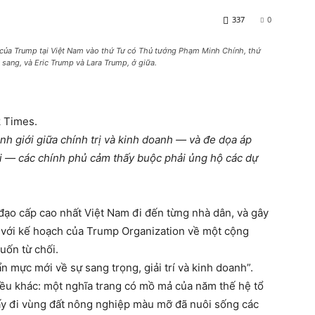
337
0
 của Trump tại Việt Nam vào thứ Tư có Thủ tướng Phạm Minh Chính, thứ
 sang, và Eric Trump và Lara Trump, ở giữa.
k Times.
h giới giữa chính trị và kinh doanh — và đe dọa áp
ại — các chính phủ cảm thấy buộc phải ủng hộ các dự
đạo cấp cao nhất Việt Nam đi đến từng nhà dân, và gây
 với kế hoạch của Trump Organization về một cộng
uốn từ chối.
n mực mới về sự sang trọng, giải trí và kinh doanh”.
iều khác: một nghĩa trang có mồ mả của năm thế hệ tổ
 lấy đi vùng đất nông nghiệp màu mỡ đã nuôi sống các