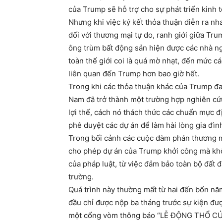
của Trump sẽ hỗ trợ cho sự phát triển kinh 
Nhưng khi việc ký kết thỏa thuận diễn ra n
đối với thương mại tự do, ranh giới giữa Tru
ông trùm bất động sản hiện được các nhà ng
toàn thế giới coi là quá mờ nhạt, đến mức c
liên quan đến Trump hơn bao giờ hết.
Trong khi các thỏa thuận khác của Trump đa
Nam đã trở thành một trường hợp nghiên cứ
lợi thế, cách nó thách thức các chuẩn mực 
phê duyệt các dự án để làm hài lòng gia đì
Trong bối cảnh các cuộc đàm phán thương m
cho phép dự án của Trump khởi công mà khô
của pháp luật, từ việc đảm bảo toàn bộ đất đ
trường.
Quá trình này thường mất từ hai đến bốn năm
đầu chỉ được nộp ba tháng trước sự kiện đượ
một cổng vòm thông báo “LỄ ĐỘNG THỔ 