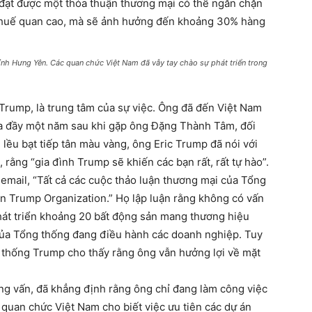
để đạt được một thỏa thuận thương mại có thể ngăn chặn
thuế quan cao, mà sẽ ảnh hưởng đến khoảng 30% hàng
ỉnh Hưng Yên. Các quan chức Việt Nam đã vẫy tay chào sự phát triển trong
 Trump, là trung tâm của sự việc. Ông đã đến Việt Nam
ưa đầy một năm sau khi gặp ông Đặng Thành Tâm, đối
lều bạt tiếp tân màu vàng, ông Eric Trump đã nói với
rằng “gia đình Trump sẽ khiến các bạn rất, rất tự hào”.
email, “Tất cả các cuộc thảo luận thương mại của Tổng
n Trump Organization.” Họ lập luận rằng không có vấn
hát triển khoảng 20 bất động sản mang thương hiệu
i của Tổng thống đang điều hành các doanh nghiệp. Tuy
g thống Trump cho thấy rằng ông vẫn hưởng lợi về mặt
ỏng vấn, đã khẳng định rằng ông chỉ đang làm công việc
c quan chức Việt Nam cho biết việc ưu tiên các dự án