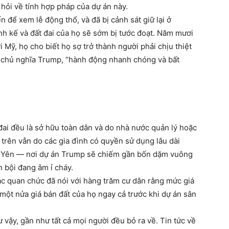
 hỏi về tính hợp pháp của dự án này.
n để xem lễ động thổ, và đã bị cảnh sát giữ lại ở
nh kế và đất đai của họ sẽ sớm bị tước đoạt. Năm mươi
 Mỹ, họ cho biết họ sợ trở thành người phải chịu thiệt
ủa chủ nghĩa Trump, “hành động nhanh chóng và bất
đai đều là sở hữu toàn dân và do nhà nước quản lý hoặc
 trên vẫn do các gia đình có quyền sử dụng lâu dài
g Yên — nơi dự án Trump sẽ chiếm gần bốn dặm vuông
 bội đang âm ỉ cháy.
các quan chức đã nói với hàng trăm cư dân rằng mức giá
một nửa giá bán đất của họ ngay cả trước khi dự án sân
 vậy, gần như tất cả mọi người đều bỏ ra về. Tin tức về