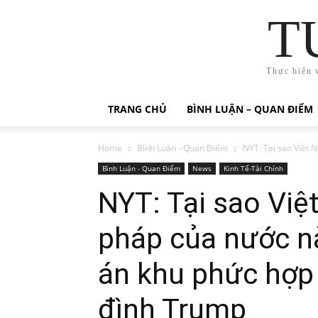
T
Thực hiện 
TRANG CHỦ
BÌNH LUẬN – QUAN ĐIỂM
Home
Bình Luận - Quan Điểm
NYT: Tại sao Việt N
Bình Luận - Quan Điểm
News
Kinh Tế-Tài Chính
NYT: Tại sao Việ
pháp của nước n
án khu phức hợp 
đình Trump