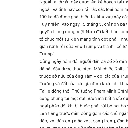
Ngoài ra, dự án này được lên kế hoạch tại m
ngoái, và tỉnh này còn rải rác các loại bom
100 kg đã được phát hiện tại khu vực này cá
Tuy nhiên, vào ngày 15 tháng 5, chỉ hơn ba 
quyền trung ương Việt Nam đã kết thúc sớm 
tổ chức một sự kiện mang tính đột phá – như
gian rảnh rỗi của Eric Trump và tránh “bỏ l
Trump”.
Cùng ngày hôm đó, người dân đã đổ xô đến đ
đã bắt đầu được thực hiện. Một chiếc Rolls
thuộc sở hữu của ông Tâm – đối tác của Tru
Trường và đất của các gia đình khác chỉ kho
Tại lễ động thổ, Thủ tướng Phạm Minh Chính
công chúng tại một đất nước mà bất chấp q
ngại phản đối khi bị buộc phải rời bỏ nơi họ
Lên tiếng trước đám đông gồm các chủ ngân
đến, với đàn ông mặc vest sang trọng, đàn 