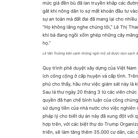
mức giá đền bù đã lan truyền khắp các đườn
gắt khi nông dân lo sợ mất khoản đầu tư vào
sự an toàn mà đất đai đã mang lại cho nhiều
“Họ không lắng nghe chúng tôi,” Lê Thị Than
khi bà đang ngồi xổm ghép những cây mãng 
họ.”
Lê Văn Trường bên cạnh những ngôi mộ sẽ được dọn sạch 
Quy trình phê duyệt xây dựng của Việt Nam đ
ích công cộng ở cấp huyện và cấp tỉnh. Trên
phủ cho thấy, hầu như việc giám sát này là k
Sau lá thư ngày 20 tháng 3 từ các viên chức 
quyền đã hạn chế bình luận của công chúng 
sử dụng tiền của nhà nước cho việc nghiên c
pháp lý cho biết dự án này đã xung đột với 
hợp trên, với các biệt thự do Trump Organiza
triển, sẽ làm tăng thêm 35.000 cư dân, các cô