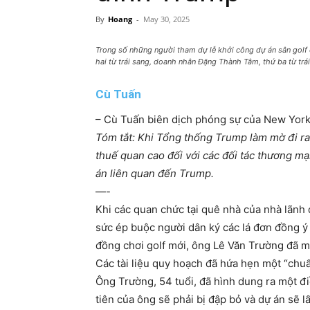
By
Hoang
-
May 30, 2025
Trong số những người tham dự lễ khởi công dự án sân golf
hai từ trái sang, doanh nhân Đặng Thành Tâm, thứ ba từ trái
Cù Tuấn
– Cù Tuấn biên dịch phóng sự của New Yor
Tóm tắt: Khi Tổng thống Trump làm mờ đi ran
thuế quan cao đối với các đối tác thương m
án liên quan đến Trump.
—-
Khi các quan chức tại quê nhà của nhà lãnh 
sức ép buộc người dân ký các lá đơn đồng ý
đồng chơi golf mới, ông Lê Văn Trường đã m
Các tài liệu quy hoạch đã hứa hẹn một “chuẩ
Ông Trường, 54 tuổi, đã hình dung ra một đ
tiên của ông sẽ phải bị đập bỏ và dự án sẽ