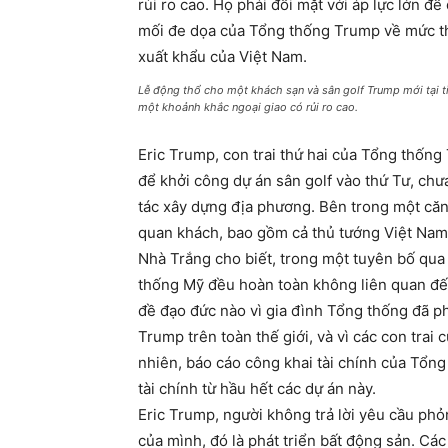
rủi ro cao. Họ phải đối mặt với áp lực lớn 
mối đe dọa của Tổng thống Trump về mức 
xuất khẩu của Việt Nam.
Lễ động thổ cho một khách sạn và sân golf Trump mới tại t
một khoảnh khắc ngoại giao có rủi ro cao.
Eric Trump, con trai thứ hai của Tổng thống
để khởi công dự án sân golf vào thứ Tư, ch
tác xây dựng địa phương. Bên trong một căn 
quan khách, bao gồm cả thủ tướng Việt Nam, 
Nhà Trắng cho biết, trong một tuyên bố qua 
thống Mỹ đều hoàn toàn không liên quan đế
đề đạo đức nào vì gia đình Tổng thống đã p
Trump trên toàn thế giới, và vì các con tra
nhiên, báo cáo công khai tài chính của Tổn
tài chính từ hầu hết các dự án này.
Eric Trump, người không trả lời yêu cầu ph
của mình, đó là phát triển bất động sản. Cá