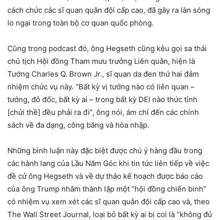
cách chức các sĩ quan quân đội cấp cao, đã gây ra làn sóng
lo ngại trong toàn bộ cơ quan quốc phòng.
Cũng trong podcast đó, ông Hegseth cũng kêu gọi sa thải
chủ tịch Hội đồng Tham mưu trưởng Liên quân, hiện là
Tướng Charles Q. Brown Jr., sĩ quan da đen thứ hai đảm
nhiệm chức vụ này. “Bất kỳ vị tướng nào có liên quan –
tướng, đô đốc, bất kỳ ai – trong bất kỳ DEI nào thức tỉnh
[chửi thề] đều phải ra đi”, ông nói, ám chỉ đến các chính
sách về đa dạng, công bằng và hòa nhập.
Những bình luận này đặc biệt được chú ý hàng đầu trong
các hành lang của Lầu Năm Góc khi tin tức liên tiếp về việc
đề cử ông Hegseth và về dự thảo kế hoạch được báo cáo
của ông Trump nhằm thành lập một “hội đồng chiến binh”
có nhiệm vụ xem xét các sĩ quan quân đội cấp cao và, theo
The Wall Street Journal, loại bỏ bất kỳ ai bị coi là “không đủ