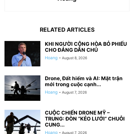
RELATED ARTICLES
KHI NGƯỜI CỘNG HÒA BỎ PHIẾU
CHO ĐẢNG DÂN CHỦ
Hoang
-
August 8, 2026
Drone, Đất hiếm và AI: Mặt trận
mới trong cuộc cạnh...
Hoang
-
August 7, 2026
CUỘC CHIẾN DRONE MỸ –
TRUNG: ĐÒN “KÉO LƯỚI” CHUỖI
CUNG...
Hoang
-
August 7, 2026