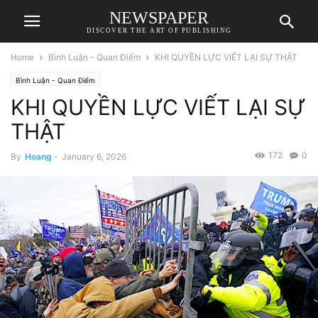
NEWSPAPER
DISCOVER THE ART OF PUBLISHING
Home
Bình Luận - Quan Điểm
KHI QUYỀN LỰC VIẾT LẠI SỰ THẬT
Bình Luận - Quan Điểm
KHI QUYỀN LỰC VIẾT LẠI SỰ
THẬT
172
0
By
Hoang
-
January 6, 2026