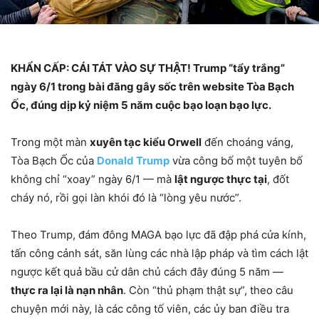
KHẨN CẤP: CÁI TÁT VÀO SỰ THẬT! Trump “tẩy trắng”
ngày 6/1 trong bài đăng gây sốc trên website Tòa Bạch
Ốc, đúng dịp kỷ niệm 5 năm cuộc bạo loạn bạo lực.
Trong một màn
xuyên tạc kiểu Orwell
đến choáng váng,
Tòa Bạch Ốc của
Donald Trump
vừa công bố một tuyên bố
không chỉ “xoay” ngày 6/1 — mà
lật ngược thực tại
, đốt
cháy nó, rồi gọi làn khói đó là “lòng yêu nước”.
Theo Trump, đám đông MAGA bạo lực đã đập phá cửa kính,
tấn công cảnh sát, săn lùng các nhà lập pháp và tìm cách lật
ngược kết quả bầu cử dân chủ cách đây đúng 5 năm —
thực ra lại là nạn nhân
. Còn “thủ phạm thật sự”, theo câu
chuyện mới này, là các công tố viên, các ủy ban điều tra