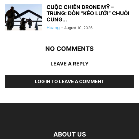
CUỘC CHIẾN DRONE MỸ –
TRUNG: ĐÒN “KÉO LƯỚI” CHUỖI
CUNG...
Hoang
-
August 10, 2026
NO COMMENTS
LEAVE A REPLY
LOG IN TO LEAVE A COMMENT
ABOUT US