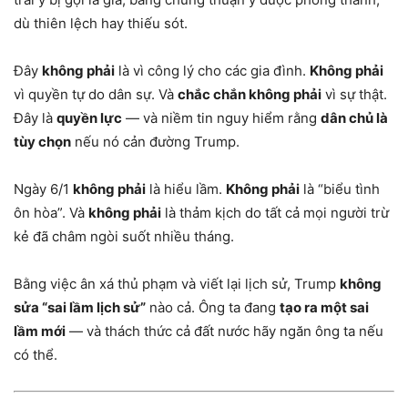
dù thiên lệch hay thiếu sót.
Đây
không phải
là vì công lý cho các gia đình.
Không phải
vì quyền tự do dân sự. Và
chắc chắn không phải
vì sự thật.
Đây là
quyền lực
— và niềm tin nguy hiểm rằng
dân chủ là
tùy chọn
nếu nó cản đường Trump.
Ngày 6/1
không phải
là hiểu lầm.
Không phải
là “biểu tình
ôn hòa”. Và
không phải
là thảm kịch do tất cả mọi người trừ
kẻ đã châm ngòi suốt nhiều tháng.
Bằng việc ân xá thủ phạm và viết lại lịch sử, Trump
không
sửa “sai lầm lịch sử”
nào cả. Ông ta đang
tạo ra một sai
lầm mới
— và thách thức cả đất nước hãy ngăn ông ta nếu
có thể.