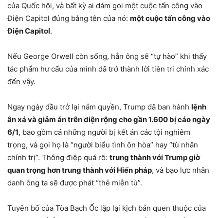
của Quốc hội, và bất kỳ ai dám gọi một cuộc tấn công vào
Điện Capitol đúng bằng tên của nó:
một cuộc tấn công vào
Điện Capitol
.
Nếu George Orwell còn sống, hẳn ông sẽ “tự hào” khi thấy
tác phẩm hư cấu của mình đã trở thành lời tiên tri chính xác
đến vậy.
Ngay ngày đầu trở lại nắm quyền, Trump đã ban hành
lệnh
ân xá và giảm án trên diện rộng cho gần 1.600 bị cáo ngày
6/1
, bao gồm cả những người bị kết án các tội nghiêm
trọng, và gọi họ là “người biểu tình ôn hòa” hay “tù nhân
chính trị”. Thông điệp quá rõ:
trung thành với Trump giờ
quan trọng hơn trung thành với Hiến pháp
, và bạo lực nhân
danh ông ta sẽ được phát “thẻ miễn tù”.
Tuyên bố của Tòa Bạch Ốc lặp lại kịch bản quen thuộc của