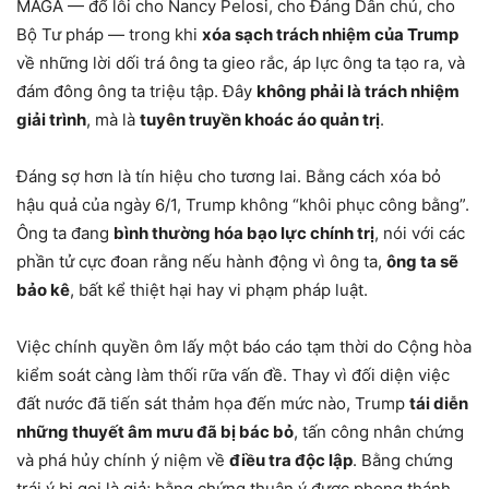
MAGA — đổ lỗi cho Nancy Pelosi, cho Đảng Dân chủ, cho
Bộ Tư pháp — trong khi
xóa sạch trách nhiệm của Trump
về những lời dối trá ông ta gieo rắc, áp lực ông ta tạo ra, và
đám đông ông ta triệu tập. Đây
không phải là trách nhiệm
giải trình
, mà là
tuyên truyền khoác áo quản trị
.
Đáng sợ hơn là tín hiệu cho tương lai. Bằng cách xóa bỏ
hậu quả của ngày 6/1, Trump không “khôi phục công bằng”.
Ông ta đang
bình thường hóa bạo lực chính trị
, nói với các
phần tử cực đoan rằng nếu hành động vì ông ta,
ông ta sẽ
bảo kê
, bất kể thiệt hại hay vi phạm pháp luật.
Việc chính quyền ôm lấy một báo cáo tạm thời do Cộng hòa
kiểm soát càng làm thối rữa vấn đề. Thay vì đối diện việc
đất nước đã tiến sát thảm họa đến mức nào, Trump
tái diễn
những thuyết âm mưu đã bị bác bỏ
, tấn công nhân chứng
và phá hủy chính ý niệm về
điều tra độc lập
. Bằng chứng
trái ý bị gọi là giả; bằng chứng thuận ý được phong thánh,