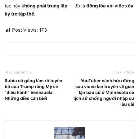
tạc này
không phải trung lập
— đó là
đồng lõa với việc xóa
ký ức tập thể
.
Post Views:
173
Previous article
Next article
Rubio cố gắng làm rõ tuyên
YouTuber cánh hữu đứng
bố của Trump rằng Mỹ sẽ
sau video lan truyền về gian
“điều hành” Venezuela:
lận bầu cử ở Minnesota có
Những điều cần biết
lịch sử chống người nhập cư
lâu dài