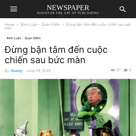
NEWSPAPER
DISCOVER THE ART OF PUBLISHING
Home
Bình Luận - Quan Điểm
Đừng bận tâm đến cuộc chiến sau bức
màn
Bình Luận - Quan Điểm
Đừng bận tâm đến cuộc
chiến sau bức màn
57
0
By
Hoang
-
June 29, 2026