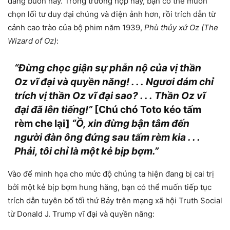
đáng buồn này. Trong trường hợp này, bạn có thể muốn
chọn lối tư duy đại chúng và điện ảnh hơn, rồi trích dẫn từ
cảnh cao trào của bộ phim năm 1939,
Phù thủy xứ Oz (The
Wizard of Oz)
:
“Đừng chọc giận sự phẫn nộ của vị thần
Oz vĩ đại và quyền năng! . . .
Ngươi dám chỉ
trích vị thần Oz vĩ đại sao? . . .
Thần Oz vĩ
đại đã lên tiếng!”
[Chú chó Toto kéo tấm
rèm che lại]
“Ồ, xin đừng bận tâm đến
người đàn ông đứng sau tấm rèm kia . . .
Phải, tôi chỉ là một kẻ bịp bợm.”
Vào để minh họa cho mức độ chúng ta hiện đang bị cai trị
bởi một kẻ bịp bợm hung hăng, bạn có thể muốn tiếp tục
trích dẫn tuyên bố tối thứ Bảy trên mạng xã hội Truth Social
từ Donald J. Trump vĩ đại và quyền năng: