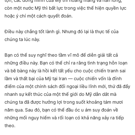
tợn, các đồng minh của Mỹ thì hoang mang và nản lòng,
còn một nước Mỹ thì bất lực trong việc thể hiện quyền lực
hoặc ý chí một cách quyết đoán.
Điều này chẳng tốt lành gì. Nhưng đó lại là thực tế của
chúng ta lúc này.
Bạn có thể suy nghĩ theo tầm vĩ mô để diễn giải tất cả
những điều này. Bạn có thể chỉ ra rằng tình trạng hỗn loạn
và bẽ bàng này là hồi kết tất yếu cho cuộc chiến tranh sai
lầm và thất bại của Mỹ tại Iran — cuộc chiến vốn là đỉnh
điểm của một chính sách đối ngoại liều lĩnh mới, thứ đã đẩy
nhanh sự kết thúc của một thế giới do Mỹ dẫn dắt mà
chúng ta đã được hưởng lợi trong suốt khoảng tám mươi
năm qua. Sau đó, bạn có thể đầu óc u ám suy đoán về
những mối nguy hiểm và rối loạn có khả năng xảy ra tiếp
theo.