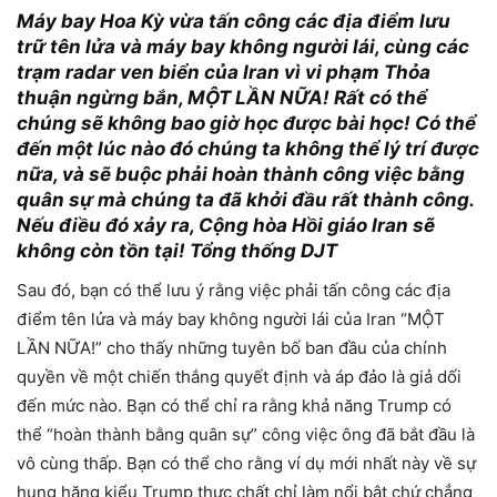
Máy bay Hoa Kỳ vừa tấn công các địa điểm lưu
trữ tên lửa và máy bay không người lái, cùng các
trạm radar ven biển của Iran vì vi phạm Thỏa
thuận ngừng bắn, MỘT LẦN NỮA! Rất có thể
chúng sẽ không bao giờ học được bài học! Có thể
đến một lúc nào đó chúng ta không thể lý trí được
nữa, và sẽ buộc phải hoàn thành công việc bằng
quân sự mà chúng ta đã khởi đầu rất thành công.
Nếu điều đó xảy ra, Cộng hòa Hồi giáo Iran sẽ
không còn tồn tại! Tổng thống DJT
Sau đó, bạn có thể lưu ý rằng việc phải tấn công các địa
điểm tên lửa và máy bay không người lái của Iran “MỘT
LẦN NỮA!” cho thấy những tuyên bố ban đầu của chính
quyền về một chiến thắng quyết định và áp đảo là giả dối
đến mức nào. Bạn có thể chỉ ra rằng khả năng Trump có
thể “hoàn thành bằng quân sự” công việc ông đã bắt đầu là
vô cùng thấp. Bạn có thể cho rằng ví dụ mới nhất này về sự
hung hăng kiểu Trump thực chất chỉ làm nổi bật chứ chẳng