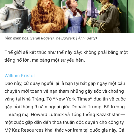
(Ảnh minh họa: Sarah Rogers/The Bulwark | Ảnh: Getty)
Thế giới sẽ kết thúc như thế này đây: không phải bằng một
tiếng nổ lớn, mà bằng một sự yếu hèn.
William Kristol
Dạo này, cứ quay người lại là bạn lại bắt gặp ngay một câu
chuyện mới toanh về nạn tham nhũng gây sốc và choáng
váng tại Nhà Trắng. Tờ *New York Times* đưa tin về cuộc
gặp hồi tháng 9 năm ngoái giữa Donald Trump, Bộ trưởng
Thương mại Howard Lutnick và Tổng thống Kazakhstan—
một cuộc gặp dẫn đến thỏa thuận độc quyền cho công ty
Mỹ Kaz Resources khai thác vonfram tại quốc gia này. Cả