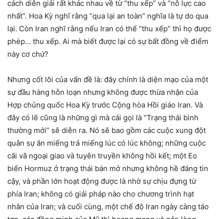
cách diễn giải rất khác nhau về từ “thu xếp” và “nỗ lực cao
nhất”. Hoa Kỳ nghĩ rằng “qua lại an toàn” nghĩa là tự do qua
lại. Còn Iran nghĩ rằng nếu Iran có thể “thu xếp” thì họ được
phép… thu xếp. Ai mà biết được lại có sự bất đồng về điểm
này cơ chứ?
Nhưng cốt lõi của vấn đề là: đây chính là diện mạo của một
sự đầu hàng hỗn loạn nhưng không được thừa nhận của
Hợp chủng quốc Hoa Kỳ trước Cộng hòa Hồi giáo Iran. Và
đây có lẽ cũng là những gì mà cái gọi là “Trạng thái bình
thường mới” sẽ diễn ra. Nó sẽ bao gồm các cuộc xung đột
quân sự ăn miếng trả miếng lúc có lúc không; những cuộc
cãi vã ngoại giao và tuyên truyền không hồi kết; một Eo
biển Hormuz ở trạng thái bán mở nhưng không hề đáng tin
cậy, và phần lớn hoạt động được là nhờ sự chịu đựng từ
phía Iran; không có giải pháp nào cho chương trình hạt
nhân của Iran; và cuối cùng, một chế độ Iran ngày càng táo