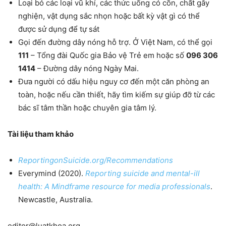
Loại bỏ các loại vũ khí, các thức uống có cồn, chất gây
nghiện, vật dụng sắc nhọn hoặc bất kỳ vật gì có thể
được sử dụng để tự sát
Gọi đến đường dây nóng hỗ trợ. Ở Việt Nam, có thể gọi
111
– Tổng đài Quốc gia Bảo vệ Trẻ em hoặc số
096 306
1414
– Đường dây nóng Ngày Mai.
Đưa người có dấu hiệu nguy cơ đến một căn phòng an
toàn, hoặc nếu cần thiết, hãy tìm kiếm sự giúp đỡ từ các
bác sĩ tâm thần hoặc chuyên gia tâm lý.
Tài liệu tham khảo
ReportingonSuicide.org/Recommendations
Everymind (2020).
Reporting suicide and mental-ill
health: A Mindframe resource for media professionals
.
Newcastle, Australia.
editor@luatkhoa.org