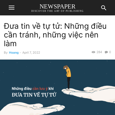
NEWSPAPER
DISCOVER THE ART OF PUBLISHING
Đưa tin về tự tử: Những điều
cần tránh, những việc nên
làm
284
0
By
Hoang
-
April 7, 2022