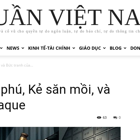
UẦN VIỆT N
và cổ vũ cho quyền tự do ngôn luận, tự do báo chí, tự do thông tin c
NEWS
KINH TẾ-TÀI CHÍNH
GIÁO DỤC
BLOG
DON
 và Bức tranh của...
 phú, Kẻ săn mồi, và
raque
63
0