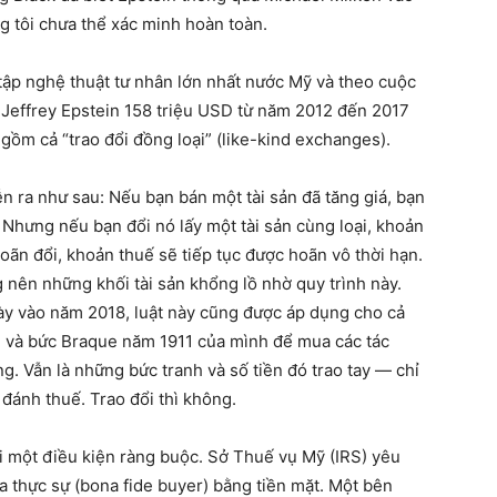
g tôi chưa thể xác minh hoàn toàn.
ập nghệ thuật tư nhân lớn nhất nước Mỹ và theo cuộc
ho Jeffrey Epstein 158 triệu USD từ năm 2012 đến 2017
o gồm cả “trao đổi đồng loại” (like-kind exchanges).
ễn ra như sau: Nếu bạn bán một tài sản đã tăng giá, bạn
). Nhưng nếu bạn đổi nó lấy một tài sản cùng loại, khoản
hoãn đổi, khoản thuế sẽ tiếp tục được hoãn vô thời hạn.
 nên những khối tài sản khổng lồ nhờ quy trình này.
ày vào năm 2018, luật này cũng được áp dụng cho cả
i và bức Braque năm 1911 của mình để mua các tác
. Vẫn là những bức tranh và số tiền đó trao tay — chỉ
 đánh thuế. Trao đổi thì không.
ới một điều kiện ràng buộc. Sở Thuế vụ Mỹ (IRS) yêu
a thực sự (bona fide buyer) bằng tiền mặt. Một bên