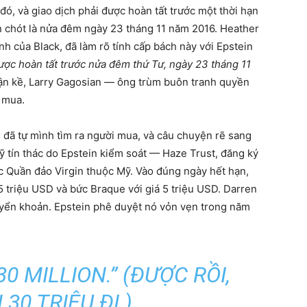
 đó, và giao dịch phải được hoàn tất trước một thời hạn
n chót là nửa đêm ngày 23 tháng 11 năm 2016. Heather
nh của Black, đã làm rõ tính cấp bách này với Epstein
được hoàn tất trước nửa đêm thứ Tư, ngày 23 tháng 11
cận kề, Larry Gagosian — ông trùm buôn tranh quyền
 mua.
đã tự mình tìm ra người mua, và câu chuyện rẽ sang
 tín thác do Epstein kiểm soát — Haze Trust, đăng ký
ộc Quần đảo Virgin thuộc Mỹ. Vào đúng ngày hết hạn,
5 triệu USD và bức Braque với giá 5 triệu USD. Darren
huyển khoản. Epstein phê duyệt nó vỏn vẹn trong năm
0 MILLION.” (ĐƯỢC RỒI,
30 TRIỆU ĐI.)