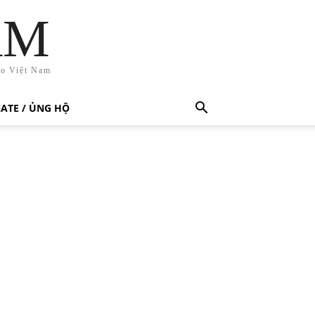
AM
ho Việt Nam
ATE / ỦNG HỘ