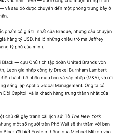
oMA vào năm 1989 — dưới dạng cho mượn trong triển
— và sau đó được chuyển đến một phòng trưng bày ở
hân.
tác phẩm có giá trị nhất của Braque, nhưng câu chuyện
 giá hàng tỷ USD, hé lộ những chiêu trò mà Jeffrey
hàng tỷ phú của mình.
li Black — cựu Chủ tịch tập đoàn United Brands vốn
uth, Leon gia nhập công ty Drexel Burnham Lambert
, điều hành bộ phận mua bán và sáp nhập (M&A), và rời
ồng sáng lập Apollo Global Management. Ông ta có
Đồi Capitol, và là khách hàng trung thành nhất của
ột chủ đề gây tranh cãi lịch sử. Tờ
The New York
hưng một số người trên Phố Wall sẽ thì thầm với bạn
g Black đã biết Epstein thông qua Michael Milken vào