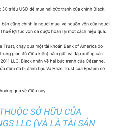
ck 30 triệu USD để mua hai bức tranh của chính Black.
i bán cũng chính là người mua, và nguồn vốn của người
 Thuế lợi tức vốn đã được hoãn lại một cách hiệu quả.
e Trust, chạy qua một tài khoản Bank of America do
ung gian đủ điều kiện) nắm giữ, và đáp xuống các
 2011 LLC. Black nhận về hai bức tranh của Cézanne.
nửa đêm đã bị đánh bại. Và Haze Trust của Epstein có
thoáng qua về điều này:
 THUỘC SỞ HỮU CỦA
S LLC (VÀ LÀ TÀI SẢN