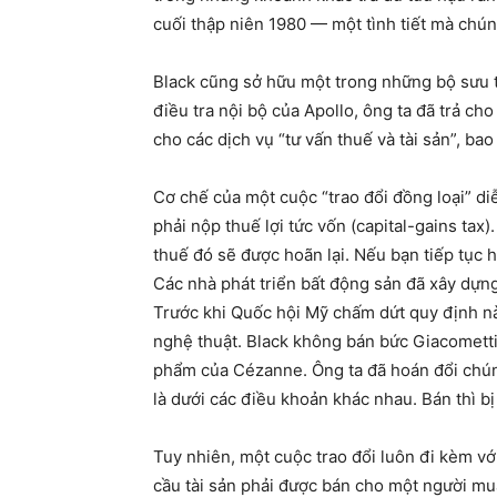
cuối thập niên 1980 — một tình tiết mà chún
Black cũng sở hữu một trong những bộ sưu t
điều tra nội bộ của Apollo, ông ta đã trả c
cho các dịch vụ “tư vấn thuế và tài sản”, ba
Cơ chế của một cuộc “trao đổi đồng loại” di
phải nộp thuế lợi tức vốn (capital-gains tax
thuế đó sẽ được hoãn lại. Nếu bạn tiếp tục 
Các nhà phát triển bất động sản đã xây dựng
Trước khi Quốc hội Mỹ chấm dứt quy định n
nghệ thuật. Black không bán bức Giacomett
phẩm của Cézanne. Ông ta đã hoán đổi chúng
là dưới các điều khoản khác nhau. Bán thì bị
Tuy nhiên, một cuộc trao đổi luôn đi kèm v
cầu tài sản phải được bán cho một người mu