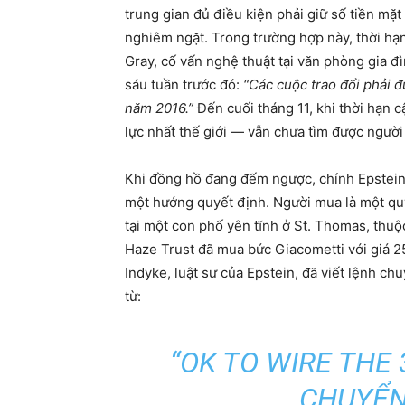
trung gian đủ điều kiện phải giữ số tiền mặt
nghiêm ngặt. Trong trường hợp này, thời hạ
Gray, cố vấn nghệ thuật tại văn phòng gia đì
sáu tuần trước đó:
“Các cuộc trao đổi phải 
năm 2016.”
Đến cuối tháng 11, khi thời hạn 
lực nhất thế giới — vẫn chưa tìm được người
Khi đồng hồ đang đếm ngược, chính Epstein 
một hướng quyết định. Người mua là một quỹ
tại một con phố yên tĩnh ở St. Thomas, thu
Haze Trust đã mua bức Giacometti với giá 2
Indyke, luật sư của Epstein, đã viết lệnh c
từ:
“OK TO WIRE THE 3
CHUYỂN 