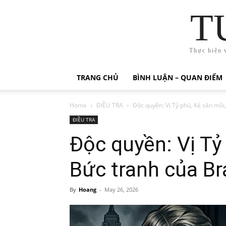
T
Thực hiện 
TRANG CHỦ
BÌNH LUẬN – QUAN ĐIỂM
Home
ĐIỀU TRA
Độc quyền: Vị Tỷ phú, Kẻ săn mồi,
ĐIỀU TRA
Độc quyền: Vị Tỷ
Bức tranh của B
By
Hoang
-
May 26, 2026