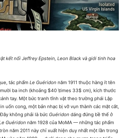
t kết nối Jeffrey Epstein, Leon Black và giới tinh hoa
aque, tác phẩm
Le Guéridon
năm 1911 thuộc hàng ít tên
 mười ba inch (khoảng
$40 \times 33$
cm), kích thước
nh tay. Một bức tranh tĩnh vật theo trường phái Lập
lin uốn cong, một bản nhạc bị vỡ vụn thành các mặt cắt,
 Đây không phải là bức
Guéridon
dáng đứng bề thế ở
Le Guéridon
năm 1928 của MoMA — những tác phẩm
tròn năm 2011 này chỉ xuất hiện duy nhất một lần trong