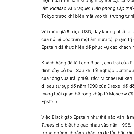
một mùa triển lãm không mấy nổi bật tại M
lãm
Picasso và Braque: Tiên phong Lập thể
Tokyo trước khi biến mất vào thị trường tư n
Với mức giá 9 triệu USD, đây không phải là 
của nó lại bóc trần một âm mưu tội phạm trị
Epstein đã thực hiện để phục vụ các khách 
Khách hàng đó là Leon Black, con trai của E
dính đầy bê bối. Sau khi tốt nghiệp Dartmo
của “ông vua trái phiếu rác” Michael Milken
đi sau sự sụp đổ năm 1990 của Drexel để đ
mạng lưới quan hệ rộng khắp từ Moscow đến 
Epstein.
Việc Black gặp Epstein như thế nào vẫn là m
Times
cho biết họ gặp nhau vào năm 1996, n
trong những khoảnh khắc trà dư tửu hậu rằn