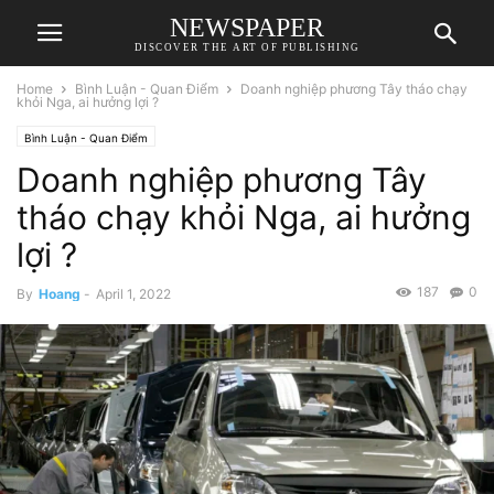
NEWSPAPER
DISCOVER THE ART OF PUBLISHING
Home
Bình Luận - Quan Điểm
Doanh nghiệp phương Tây tháo chạy
khỏi Nga, ai hưởng lợi ?
Bình Luận - Quan Điểm
Doanh nghiệp phương Tây
tháo chạy khỏi Nga, ai hưởng
lợi ?
187
0
By
Hoang
-
April 1, 2022