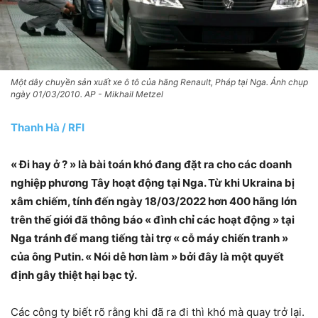
Một dây chuyền sản xuất xe ô tô của hãng Renault, Pháp tại Nga. Ảnh chụp
ngày 01/03/2010. AP - Mikhail Metzel
Thanh Hà / RFI
« Đi hay ở ? » là bài toán khó đang đặt ra cho các doanh
nghiệp phương Tây hoạt động tại Nga. Từ khi Ukraina bị
xâm chiếm, tính đến ngày 18/03/2022 hơn 400 hãng lớn
trên thế giới đã thông báo « đình chỉ các hoạt động » tại
Nga tránh để mang tiếng tài trợ « cỗ máy chiến tranh »
của ông Putin. « Nói dễ hơn làm » bởi đây là một quyết
định gây thiệt hại bạc tỷ.
Các công ty biết rõ rằng khi đã ra đi thì khó mà quay trở lại.