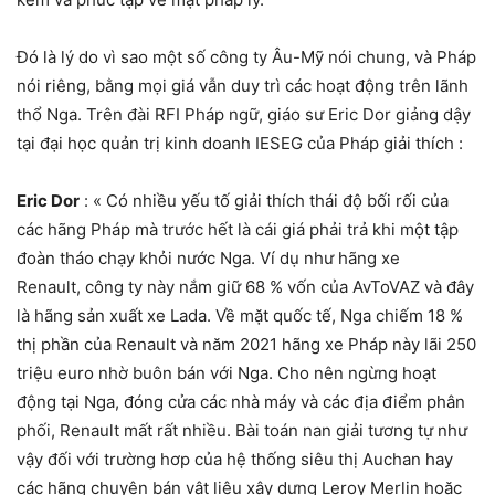
Đó là lý do vì sao một số công ty Âu-Mỹ nói chung, và Pháp
nói riêng, bằng mọi giá vẫn duy trì các hoạt động trên lãnh
thổ Nga. Trên đài RFI Pháp ngữ, giáo sư Eric Dor giảng dậy
tại đại học quản trị kinh doanh IESEG của Pháp giải thích :
Eric Dor
: « Có nhiều yếu tố giải thích thái độ bối rối của
các hãng Pháp mà trước hết là cái giá phải trả khi một tập
đoàn tháo chạy khỏi nước Nga. Ví dụ như hãng xe
Renault, công ty này nắm giữ 68 % vốn của AvToVAZ và đây
là hãng sản xuất xe Lada. Về mặt quốc tế, Nga chiếm 18 %
thị phần của Renault và năm 2021 hãng xe Pháp này lãi 250
triệu euro nhờ buôn bán với Nga. Cho nên ngừng hoạt
động tại Nga, đóng cửa các nhà máy và các địa điểm phân
phối, Renault mất rất nhiều. Bài toán nan giải tương tự như
vậy đối với trường hơp của hệ thống siêu thị Auchan hay
các hãng chuyên bán vật liệu xây dựng Leroy Merlin hoặc