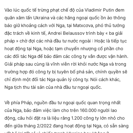
Vào lúc quốc tế trừng phạt chế độ của Vladimir Putin đem
quân xâm lấn Ukraina và các hãng ngoại quốc ồn ào thông
báo giữ khoảng cách với Nga, tại Matxcơva, phó thủ tướng
đặc trách về kinh tế, Andrei Belaussov trình bày « ba giải
pháp » chờ đợi các nhà đầu tư nước ngoài : Hoặc là tiếp tục
hoạt động tại Nga, hoặc tạm chuyển nhượng cổ phần cho
các đối tác Nga để bảo đảm các công ty vẫn được vận hành.
Giải pháp sau cùng là vĩnh viễn rời khỏi nước Nga và trong
trường hợp đó công ty bị tuyên bố phá sản, chính quyền sẽ
chỉ định một đối tác Nga quản lý công ty. Nói cách khác,
Nga tịch thu tài sản của nhà đầu tư ngoại quốc.
Về phía Pháp, nguồn đầu tư ngoại quốc quan trọng nhất
của Nga, bảo đảm việc làm cho trên 160.000 người lao
động, câu hỏi đặt ra là liệu rằng 1.200 công ty lớn nhỏ cho
đến giữa tháng 2/2022 đang hoạt động tại Nga, có sẵn sàng