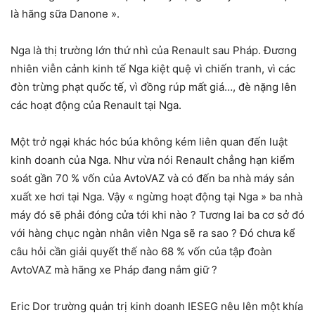
là hãng sữa Danone ».
Nga là thị trường lớn thứ nhì của Renault sau Pháp. Đương
nhiên viễn cảnh kinh tế Nga kiệt quệ vì chiến tranh, vì các
đòn trừng phạt quốc tế, vì đồng rúp mất giá…, đè nặng lên
các hoạt động của Renault tại Nga.
Một trở ngại khác hóc búa không kém liên quan đến luật
kinh doanh của Nga. Như vừa nói Renault chẳng hạn kiểm
soát gần 70 % vốn của AvtoVAZ và có đến ba nhà máy sản
xuất xe hơi tại Nga. Vậy « ngừng hoạt động tại Nga » ba nhà
máy đó sẽ phải đóng cửa tới khi nào ? Tương lai ba cơ sở đó
với hàng chục ngàn nhân viên Nga sẽ ra sao ? Đó chưa kể
câu hỏi cần giải quyết thế nào 68 % vốn của tập đoàn
AvtoVAZ mà hãng xe Pháp đang nắm giữ ?
Eric Dor trường quản trị kinh doanh IESEG nêu lên một khía