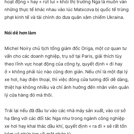
hoạt động » hay « rút lui » khỏi thị trường Nga là muôn vàn
những thực tế khác nhau vào lúc Matxcơva bị quốc tế trừng
phạt kinh tế và tài chính do đưa quân xâm chiếm Ukraina.
Nói dễ hơn làm
Michel Noiry chủ tịch tổng giám đốc Origa, một cơ quan tư
vấn cho các doanh nghiệp, trụ sở tại Paris, giải thích tùy
theo lĩnh vực hoạt động của công ty, quyết định « đi hay
ở » không phải lúc nào cũng đơn giản. Nếu chỉ là một đại lý
xe hơi, hay điện thoại, thì việc đóng cửa tương đối dễ dàng,
thiệt hại không nhiều và chỉ ảnh hưởng đến nhân viên quản
lý cửa hàng đó mà thôi.
Trái lại nếu đã đầu tư vào các nhà máy sản xuất, vào cơ sở
hạ tầng với các đối tác Nga như trong ngành công nghiệp
xe hơi hay khai thác dầu khí, quyết định « ra đi » sẽ rất tốn
kém và phức tạp về mặt pháp lý.