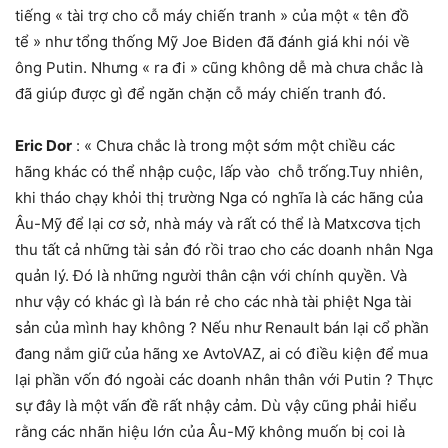
tiếng « tài trợ cho cỗ máy chiến tranh » của một « tên đồ
tể » như tổng thống Mỹ Joe Biden đã đánh giá khi nói về
ông Putin. Nhưng « ra đi » cũng không dễ mà chưa chắc là
đã giúp được gì để ngăn chặn cỗ máy chiến tranh đó.
Eric Dor
: « Chưa chắc là trong một sớm một chiều các
hãng khác có thể nhập cuộc, lấp vào chỗ trống.Tuy nhiên,
khi tháo chạy khỏi thị trường Nga có nghĩa là các hãng của
Âu-Mỹ để lại cơ sở, nhà máy và rất có thể là Matxcơva tịch
thu tất cả những tài sản đó rồi trao cho các doanh nhân Nga
quản lý. Đó là những người thân cận với chính quyền. Và
như vậy có khác gì là bán rẻ cho các nhà tài phiệt Nga tài
sản của mình hay không ? Nếu như Renault bán lại cổ phần
đang nắm giữ của hãng xe AvtoVAZ, ai có điều kiện để mua
lại phần vốn đó ngoài các doanh nhân thân với Putin ? Thực
sự đây là một vấn đề rất nhậy cảm. Dù vậy cũng phải hiểu
rằng các nhãn hiệu lớn của Âu-Mỹ không muốn bị coi là