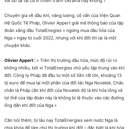
vất bỏ lại tất cả vì chiến tranh Ukraina hay không ?
Chuyên gia về dầu khí, năng lượng, cố vấn của Viện Quan
Hệ Quốc Tế Pháp, Olivier Appert giải mã thông báo của tập
đoàn xăng dầu TotalEnegies « ngừng mua dầu hỏa của
Nga » ngay từ cuối 2022, nhưng với khí đốt thì lại là một
chuyện khác.
Olivier Appert :
« Trên thị trường dầu hỏa, mức độ rủi ro
không nhiều, bởi vì TotalEnergies chủ yếu tập trung vào khí
đốt. Công ty Pháp đã đầu tư một số tiền rất lớn, khoảng 13
tỷ euro để mua lại một phần của đối tác Nga Novatek. Chắc
chắn là Pháp cần khí đốt của Novatek đó là khí hóa lỏng và
lợi thế của tập đoàn này là không bị lệ thuộc vào các đường
ống dẫn khí đốt của Nga »
Cần nói thêm, từ lâu nay TotalEnergies xem nước Nga là
chìa khóa để làm chủ thị trường khí đốt – đặc biệt là khí hóa