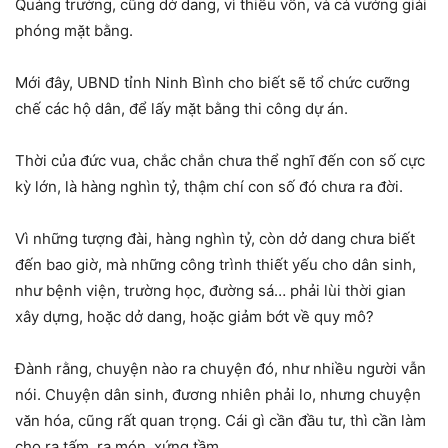
Quảng trường, cũng dở dang, vì thiếu vốn, và cả vướng giải
phóng mặt bằng.
Mới đây, UBND tỉnh Ninh Bình cho biết sẽ tổ chức cưỡng
chế các hộ dân, để lấy mặt bằng thi công dự án.
Thời của đức vua, chắc chắn chưa thể nghĩ đến con số cực
kỳ lớn, là hàng nghìn tỷ, thậm chí con số đó chưa ra đời.
Vì những tượng đài, hàng nghìn tỷ, còn dở dang chưa biết
đến bao giờ, mà những công trình thiết yếu cho dân sinh,
như bệnh viện, trường học, đường sá… phải lùi thời gian
xây dựng, hoặc dở dang, hoặc giảm bớt về quy mô?
Đành rằng, chuyện nào ra chuyện đó, như nhiều người vẫn
nói. Chuyện dân sinh, đương nhiên phải lo, nhưng chuyện
văn hóa, cũng rất quan trọng. Cái gì cần đầu tư, thì cần làm
cho ra tấm, ra món, xứng tầm.