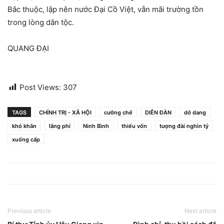
Bắc thuộc, lập nên nước Đại Cồ Việt, vẫn mãi trường tồn
trong lòng dân tộc.
QUANG ĐẠI
Post Views:
307
TAGS
CHÍNH TRỊ - XÃ HỘI
cưỡng chế
DIỄN ĐÀN
dở dang
khó khăn
lãng phí
Ninh Bình
thiếu vốn
tượng đài nghìn tỷ
xuống cấp
Previous article
Next article