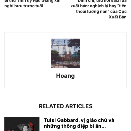
Bí thư Tỉnh ủy Hậu Giang xin
Đình chỉ, thu hồi sách đã
nghỉ hưu trước tuổi
xuất bản: nghịch lý hay “tiến
thoái lưỡng nan” của Cục
Xuất Bản
Hoang
RELATED ARTICLES
Tulsi Gabbard, vị giáo chủ và
những thông điệp bí ẩn...