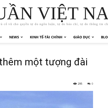
UẦN VIỆT N
và cổ vũ cho quyền tự do ngôn luận, tự do báo chí, tự do thông tin c
NEWS
KINH TẾ-TÀI CHÍNH
GIÁO DỤC
BLO
 thêm một tượng đài
295
0