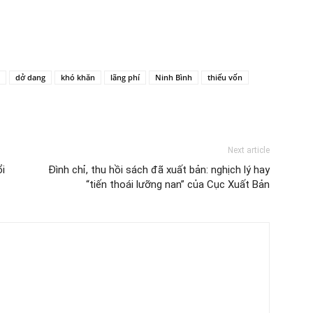
dở dang
khó khăn
lãng phí
Ninh Bình
thiếu vốn
Next article
ổi
Đình chỉ, thu hồi sách đã xuất bản: nghịch lý hay
“tiến thoái lưỡng nan” của Cục Xuất Bản