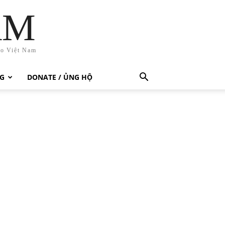
AM
ho Việt Nam
G
DONATE / ỦNG HỘ