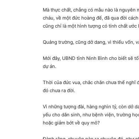
Mà thực chất, chẳng có mẫu nào là nguyên m
cháu, về một đức hoàng đế, đã qua đời cách
cũng chỉ là một hình tượng có tính chất ước 
Quảng trường, cũng dở dang, vì thiếu vốn, 
Mới đây, UBND tỉnh Ninh Bình cho biết sẽ t
dự án.
Thời của đức vua, chắc chắn chưa thể nghĩ đ
đó chưa ra đời.
Vì những tượng đài, hàng nghìn tỷ, còn dở d
yếu cho dân sinh, như bệnh viện, trường học
hoặc giảm bớt về quy mô?
Đành rằng, chuyện nào ra chuyện đó, như n