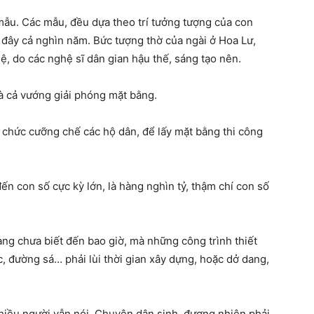
ẫu. Các mẫu, đều dựa theo trí tưởng tượng của con
 đây cả nghìn năm. Bức tượng thờ của ngài ở Hoa Lư,
lệ, do các nghệ sĩ dân gian hậu thế, sáng tạo nên.
và cả vướng giải phóng mặt bằng.
ổ chức cưỡng chế các hộ dân, để lấy mặt bằng thi công
ến con số cực kỳ lớn, là hàng nghìn tỷ, thậm chí con số
ang chưa biết đến bao giờ, mà những công trình thiết
, đường sá… phải lùi thời gian xây dựng, hoặc dở dang,
hiều người vẫn nói. Chuyện dân sinh, đương nhiên phải