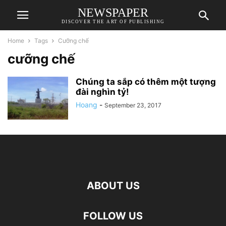
NEWSPAPER
DISCOVER THE ART OF PUBLISHING
Home
Tags
Cưỡng chế
cưỡng chế
Chúng ta sắp có thêm một tượng
đài nghìn tỷ!
Hoang
-
September 23, 2017
ABOUT US
FOLLOW US