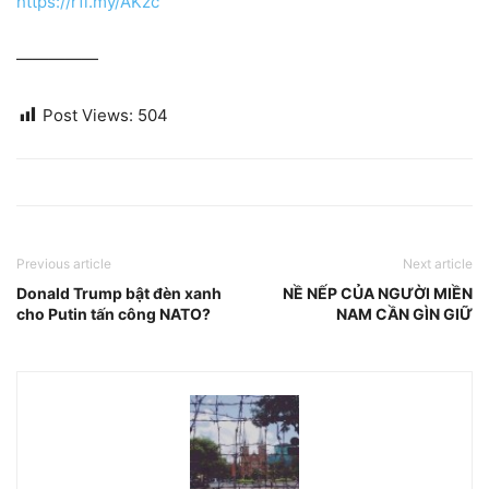
https://rfi.my/AKzc
—————
Post Views:
504
Previous article
Next article
Donald Trump bật đèn xanh
NỀ NẾP CỦA NGƯỜI MIỀN
cho Putin tấn công NATO?
NAM CẦN GÌN GIỮ