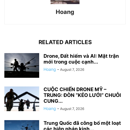
Hoang
RELATED ARTICLES
Drone, Đất hiếm và AI: Mặt trận
mới trong cuộc cạnh...
Hoang
-
August 7, 2026
CUỘC CHIẾN DRONE MỸ –
TRUNG: ĐÒN “KÉO LƯỚI” CHUỖI
CUNG...
Hoang
-
August 7, 2026
Trung Quốc đã công bố một loạt
các biện pháp kinh...