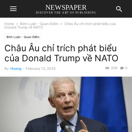
NEWSPAPER
DISCOVER THE ART OF PUBLISHING
Home
Bình Luận - Quan Điểm
Châu Âu chỉ trích phát biểu của
Donald Trump về NATO
Bình Luận - Quan Điểm
Châu Âu chỉ trích phát biểu
của Donald Trump về NATO
359
0
By
Hoang
-
February 12, 2024