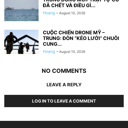
ĐÃ CHẾT VÀ ĐIỀU GÌ...
Hoang
-
August 10, 2026
CUỘC CHIẾN DRONE MỸ –
TRUNG: ĐÒN “KÉO LƯỚI” CHUỖI
CUNG...
Hoang
-
August 10, 2026
NO COMMENTS
LEAVE A REPLY
LOG IN TO LEAVE A COMMENT