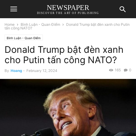
NEWSPAPER
DISCOVER THE ART OF PUBLISHING
Home
Bình Luận - Quan Điểm
Donald Trump bật đèn xanh cho Putin
tấn công NATO?
Bình Luận - Quan Điểm
Donald Trump bật đèn xanh
cho Putin tấn công NATO?
165
0
By
Hoang
-
February 12, 2024