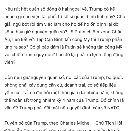
Nếu rút hết quân số đóng ở hải ngoại về, Trump có kế
hoạch gì cho việc tái phối trí số sĩ quan, binh lính này? Cho
giải ngũ bớt rồi tìm việc làm cho họ để họ ổn định lại đời
sống hay giữ nguyên quân số? Lỡ Putin chiếm xong Châu
Âu, liên kết với Tập Cận Bình tấn công Mỹ thì Trump phản
ứng ra sao? Có gì bảo đảm là Putin sẽ không tấn công Mỹ
với chiến tranh quy ước? Lúc đó lại phải ra lệnh tổng động
viên?
Còn nếu giữ nguyên quân số, nội các của Trump, bộ quốc
phòng phải xây dựng căn cứ, doanh trại, cơ sở tiếp liệu,
yểm cứ…Tất cả đòi hỏi một thời gian dài nhiều năm, không
thể hoàn tất trong nhiệm kỳ 4 năm của Trump. Đó chính là
vấn đề Trump phải đối mặt nếu quyết định xóa sổ NATO.
Tuyên bố của Trump, theo Charles Michel – Chủ Tịch Hội
Đồng Âu Châu – cuối cùng chỉ phục vụ cho quyền lợi của