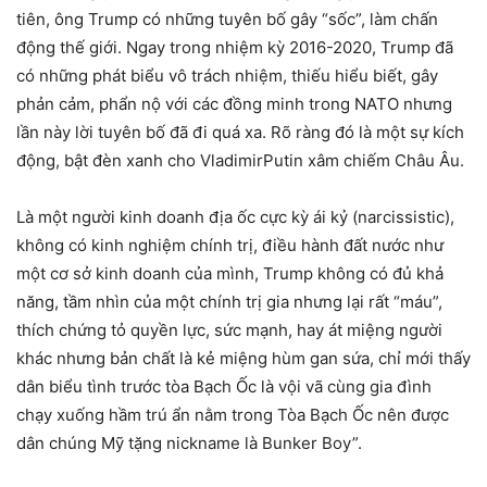
tiên, ông Trump có những tuyên bố gây “sốc”, làm chấn
động thế giới. Ngay trong nhiệm kỳ 2016-2020, Trump đã
có những phát biểu vô trách nhiệm, thiếu hiểu biết, gây
phản cảm, phẩn nộ với các đồng minh trong NATO nhưng
lần này lời tuyên bố đã đi quá xa. Rõ ràng đó là một sự kích
động, bật đèn xanh cho VladimirPutin xâm chiếm Châu Âu.
Là một người kinh doanh địa ốc cực kỳ ái kỷ (narcissistic),
không có kinh nghiệm chính trị, điều hành đất nước như
một cơ sở kinh doanh của mình, Trump không có đủ khả
năng, tầm nhìn của một chính trị gia nhưng lại rất “máu”,
thích chứng tỏ quyền lực, sức mạnh, hay át miệng người
khác nhưng bản chất là kẻ miệng hùm gan sứa, chỉ mới thấy
dân biểu tình trước tòa Bạch Ốc là vội vã cùng gia đình
chạy xuống hầm trú ẩn nằm trong Tòa Bạch Ốc nên được
dân chúng Mỹ tặng nickname là Bunker Boy”.