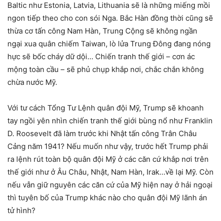
Baltic như Estonia, Latvia, Lithuania sẽ là những miếng mồi
ngon tiếp theo cho con sói Nga. Bắc Hàn đồng thời cũng sẽ
thừa cơ tấn công Nam Hàn, Trung Cộng sẽ không ngần
ngại xua quân chiếm Taiwan, lò lửa Trung Đông đang nóng
hực sẽ bốc cháy dữ dội… Chiến tranh thế giới – cơn ác
mộng toàn cầu – sẽ phủ chụp khắp nơi, chắc chắn không
chừa nước Mỹ.
Với tư cách Tổng Tư Lệnh quân đội Mỹ, Trump sẽ khoanh
tay ngồi yên nhìn chiến tranh thế giới bùng nổ như Franklin
D. Roosevelt đã làm trước khi Nhật tấn công Trân Châu
Cảng năm 1941? Nếu muốn như vậy, trước hết Trump phải
ra lệnh rút toàn bộ quân đội Mỹ ở các căn cứ khắp nơi trên
thế giới như ở Âu Châu, Nhật, Nam Hàn, Irak…về lại Mỹ. Còn
nếu vẫn giữ nguyên các căn cứ của Mỹ hiện nay ở hải ngoại
thì tuyên bố của Trump khác nào cho quân đội Mỹ lãnh án
tử hình?