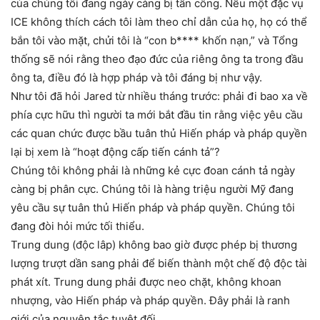
của chúng tôi đang ngày càng bị tấn công. Nếu một đặc vụ
ICE không thích cách tôi làm theo chỉ dẫn của họ, họ có thể
bắn tôi vào mặt, chửi tôi là “con b**** khốn nạn,” và Tổng
thống sẽ nói rằng theo đạo đức của riêng ông ta trong đầu
ông ta, điều đó là hợp pháp và tôi đáng bị như vậy.
Như tôi đã hỏi Jared từ nhiều tháng trước: phải đi bao xa về
phía cực hữu thì người ta mới bắt đầu tin rằng việc yêu cầu
các quan chức được bầu tuân thủ Hiến pháp và pháp quyền
lại bị xem là “hoạt động cấp tiến cánh tả”?
Chúng tôi không phải là những kẻ cực đoan cánh tả ngày
càng bị phân cực. Chúng tôi là hàng triệu người Mỹ đang
yêu cầu sự tuân thủ Hiến pháp và pháp quyền. Chúng tôi
đang đòi hỏi mức tối thiểu.
Trung dung (độc lâp) không bao giờ được phép bị thương
lượng trượt dần sang phải để biến thành một chế độ độc tài
phát xít. Trung dung phải được neo chặt, không khoan
nhượng, vào Hiến pháp và pháp quyền. Đây phải là ranh
giới của nguyên tắc tuyệt đối.