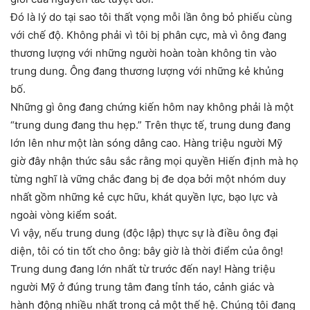
Đó là lý do tại sao tôi thất vọng mỗi lần ông bỏ phiếu cùng
với chế độ. Không phải vì tôi bị phân cực, mà vì ông đang
thương lượng với những người hoàn toàn không tin vào
trung dung. Ông đang thương lượng với những kẻ khủng
bố.
Những gì ông đang chứng kiến hôm nay không phải là một
“trung dung đang thu hẹp.” Trên thực tế, trung dung đang
lớn lên như một làn sóng dâng cao. Hàng triệu người Mỹ
giờ đây nhận thức sâu sắc rằng mọi quyền Hiến định mà họ
từng nghĩ là vững chắc đang bị đe dọa bởi một nhóm duy
nhất gồm những kẻ cực hữu, khát quyền lực, bạo lực và
ngoài vòng kiểm soát.
Vì vậy, nếu trung dung (độc lập) thực sự là điều ông đại
diện, tôi có tin tốt cho ông: bây giờ là thời điểm của ông!
Trung dung đang lớn nhất từ trước đến nay! Hàng triệu
người Mỹ ở đúng trung tâm đang tỉnh táo, cảnh giác và
hành động nhiều nhất trong cả một thế hệ. Chúng tôi đang