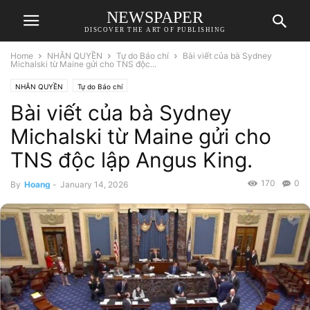
NEWSPAPER
DISCOVER THE ART OF PUBLISHING
Home
NHÂN QUYỀN
Tự do Báo chí
Bài viết của bà Sydney
Michalski từ Maine gửi cho TNS độc...
NHÂN QUYỀN
Tự do Báo chí
Bài viết của bà Sydney
Michalski từ Maine gửi cho
TNS độc lập Angus King.
170
0
By
Hoang
-
January 14, 2026