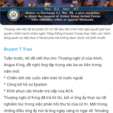
Thượng viện Mỹ đã bỏ phiếu 52–47 để đưa tiến trình một nghị quyết giới hạn
quyền chiến tranh nhằm ngăn Tổng thống Donald Trump thực hiện các hành
động quân sự tiếp theo ở Venezuela mà không được Quốc hội phê chuẩn.
Bryant T Tran
Tuần trước, tôi đã viết thư cho Thượng nghị sĩ của mình,
Angus King, đề nghị ông tập trung vào ba ưu tiên trong
năm mới:
* Chấm dứt các cuộc xâm lược từ nước ngoài
* Công bố hồ sơ Epstein
* Khôi phục các khoản trợ cấp của ACA
Thượng nghị sĩ King đã trả lời tôi, bởi vì ông ấy thực sự rất
nghiêm túc trong việc phản hồi thư từ của cử tri. Một trong
những điều ông ấy nói là ông ngày càng lo ngại về “khoảng