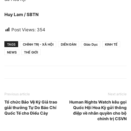
Huy Lam / SBTN
Post Views:
354
TAGS
CHÍNH TRỊ - XÃ HỘI
DIỄN ĐÀN
Giáo Dục
KINH TẾ
NEWS
THẾ GIỚI
Previous article
Next article
Tổ chức Bảo Vệ Ký Giả trao
Human Rights Watch kêu gọi
giải thưởng Tự Do Báo Chí
Quốc Hội Hoa Kỳ gửi thông
Quốc Tế cho Điếu Cày
điệp về nhân quyền cho bộ
chính trị CSVN