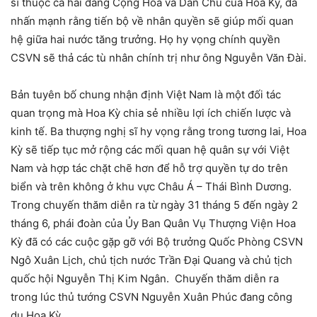
sĩ thuộc cả hai đảng Cộng Hòa và Dân Chủ của Hoa Kỳ, đã
nhấn mạnh rằng tiến bộ về nhân quyền sẽ giúp mối quan
hệ giữa hai nước tăng trưởng. Họ hy vọng chính quyền
CSVN sẽ thả các tù nhân chính trị như ông Nguyễn Văn Đài.
Bản tuyên bố chung nhận định Việt Nam là một đối tác
quan trọng mà Hoa Kỳ chia sẻ nhiều lợi ích chiến lược và
kinh tế. Ba thượng nghị sĩ hy vọng rằng trong tương lai, Hoa
Kỳ sẽ tiếp tục mở rộng các mối quan hệ quân sự với Việt
Nam và hợp tác chặt chẽ hơn để hỗ trợ quyền tự do trên
biển và trên không ở khu vực Châu Á – Thái Bình Dương.
Trong chuyến thăm diễn ra từ ngày 31 tháng 5 đến ngày 2
tháng 6, phái đoàn của Ủy Ban Quân Vụ Thượng Viện Hoa
Kỳ đã có các cuộc gặp gỡ với Bộ trưởng Quốc Phòng CSVN
Ngô Xuân Lịch, chủ tịch nước Trần Đại Quang và chủ tịch
quốc hội Nguyễn Thị Kim Ngân. Chuyến thăm diễn ra
trong lúc thủ tướng CSVN Nguyễn Xuân Phúc đang công
du Hoa Kỳ.