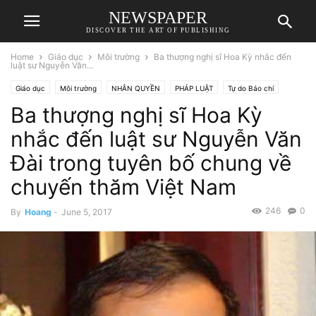
NEWSPAPER
DISCOVER THE ART OF PUBLISHING
Home
Giáo dục
Môi trường
Ba thượng nghị sĩ Hoa Kỳ nhắc đến
luật sư Nguyễn Văn...
Giáo dục
Môi trường
NHÂN QUYỀN
PHÁP LUẬT
Tự do Báo chí
Ba thượng nghị sĩ Hoa Kỳ
nhắc đến luật sư Nguyễn Văn
Đài trong tuyên bố chung về
chuyến thăm Việt Nam
246
0
By
Hoang
-
June 5, 2017