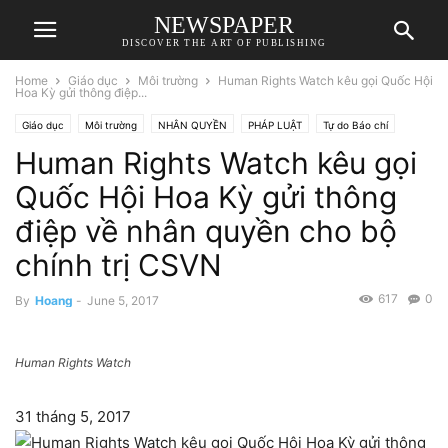
NEWSPAPER
DISCOVER THE ART OF PUBLISHING
Home
Giáo dục
Môi trường
Human Rights Watch kêu gọi Quốc Hội
Hoa Kỳ gửi thông điệp...
Giáo dục
Môi trường
NHÂN QUYỀN
PHÁP LUẬT
Tự do Báo chí
Human Rights Watch kêu gọi
Quốc Hội Hoa Kỳ gửi thông
điệp về nhân quyền cho bộ
chính trị CSVN
617
0
By
Hoang
-
June 5, 2017
Human Rights Watch
31 tháng 5, 2017