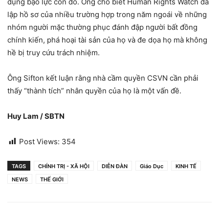
dụng bạo lực côn đồ. Ông cho biết Human Rights Watch đã
lập hồ sơ của nhiều trường hợp trong năm ngoái về những
nhóm người mặc thường phục đánh đập người bất đồng
chính kiến, phá hoại tài sản của họ và đe dọa họ mà không
hề bị truy cứu trách nhiệm.
Ông Sifton kết luận rằng nhà cầm quyền CSVN cần phải
thấy “thành tích” nhân quyền của họ là một vấn đề.
Huy Lam / SBTN
Post Views:
354
TAGS
CHÍNH TRỊ - XÃ HỘI
DIỄN ĐÀN
Giáo Dục
KINH TẾ
NEWS
THẾ GIỚI