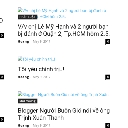
PHÁP LUẬT
O
V/v chị Lê Mỹ Hạnh và 2 người bạn
bị đánh ở Quận 2, Tp.HCM hôm 2.5.
0
Hoang
-
May 9, 2017
0
Tôi yêu chính trị..!
Hoang
-
May 9, 2017
0
0
Môi trường
Blogger Người Buôn Gió nói về ông
Trịnh Xuân Thanh
0
Hoang
-
May 9, 2017
0