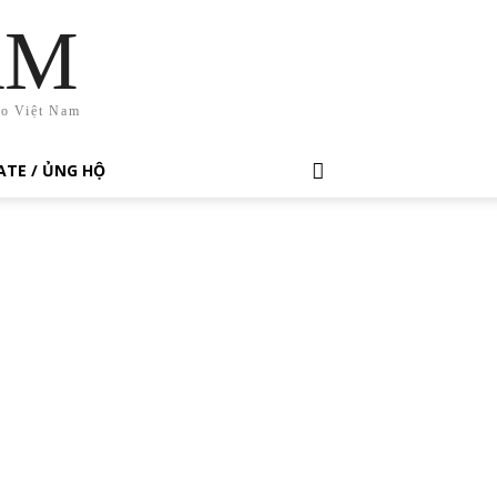
AM
ho Việt Nam
TE / ỦNG HỘ