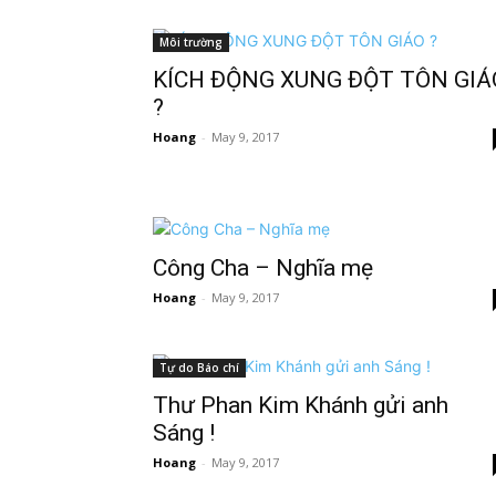
Môi trường
KÍCH ĐỘNG XUNG ĐỘT TÔN GIÁ
?
Hoang
-
May 9, 2017
Công Cha – Nghĩa mẹ
Hoang
-
May 9, 2017
Tự do Báo chí
Thư Phan Kim Khánh gửi anh
Sáng !
Hoang
-
May 9, 2017