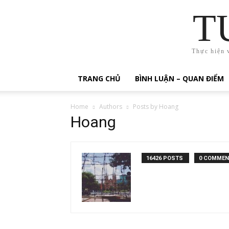
T
Thực hiện 
TRANG CHỦ
BÌNH LUẬN – QUAN ĐIỂM
Home
Authors
Posts by Hoang
Hoang
16426 POSTS
0 COMME