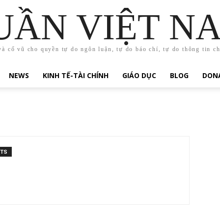
UẦN VIỆT N
và cổ vũ cho quyền tự do ngôn luận, tự do báo chí, tự do thông tin c
NEWS
KINH TẾ-TÀI CHÍNH
GIÁO DỤC
BLOG
DONA
NTS