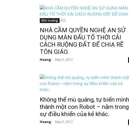
Môi trường
NHÀ CẦM QUYỀN NGHỆ AN SỬ
DỤNG MÀN ĐẤU TỐ THỜI CẢI
CÁCH RUỘNG ĐẤT ĐỂ CHIA RẼ
TÔN GIÁO.
Hoang
-
May 9, 2017
Không thể mù quáng, tự biến mìn
thành một con Robot – nằm trong
sự điều khiển của kẻ khác.
Hoang
-
May 9, 2017