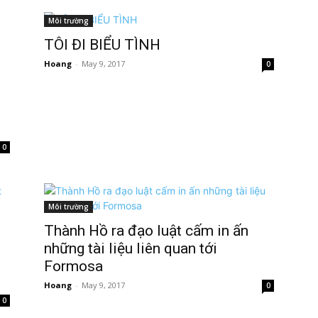
Môi trường
TÔI ĐI BIỂU TÌNH
Hoang
-
May 9, 2017
0
0
Môi trường
Thành Hồ ra đạo luật cấm in ấn
h
những tài liệu liên quan tới
Formosa
Hoang
-
May 9, 2017
0
0