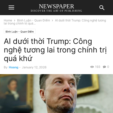
NEWSPAPER
DISCOVER THE ART OF PUBLISHING
Home
Bình Luận - Quan Điểm
AI dưới thời Trump: Công nghệ tương
lai trong chính trị quá...
Bình Luận - Quan Điểm
AI dưới thời Trump: Công
nghệ tương lai trong chính trị
quá khứ
193
0
By
Hoang
-
January 12, 2026