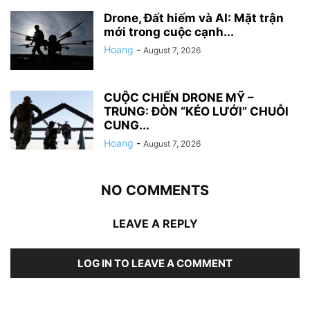
Drone, Đất hiếm và AI: Mặt trận
mới trong cuộc cạnh...
Hoang
-
August 7, 2026
CUỘC CHIẾN DRONE MỸ –
TRUNG: ĐÒN “KÉO LƯỚI” CHUỖI
CUNG...
Hoang
-
August 7, 2026
NO COMMENTS
LEAVE A REPLY
LOG IN TO LEAVE A COMMENT