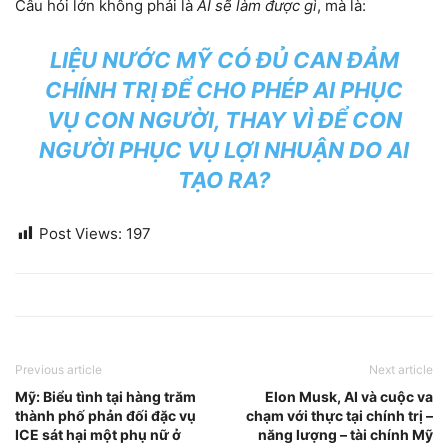
Câu hỏi lớn không phải là
AI sẽ làm được gì
, mà là:
LIỆU NƯỚC MỸ CÓ ĐỦ CAN ĐẢM
CHÍNH TRỊ ĐỂ CHO PHÉP AI PHỤC
VỤ CON NGƯỜI, THAY VÌ ĐỂ CON
NGƯỜI PHỤC VỤ LỢI NHUẬN DO AI
TẠO RA?
Post Views:
197
Previous article
Next article
Mỹ: Biểu tình tại hàng trăm
Elon Musk, AI và cuộc va
thành phố phản đối đặc vụ
chạm với thực tại chính trị –
ICE sát hại một phụ nữ ở
năng lượng – tài chính Mỹ