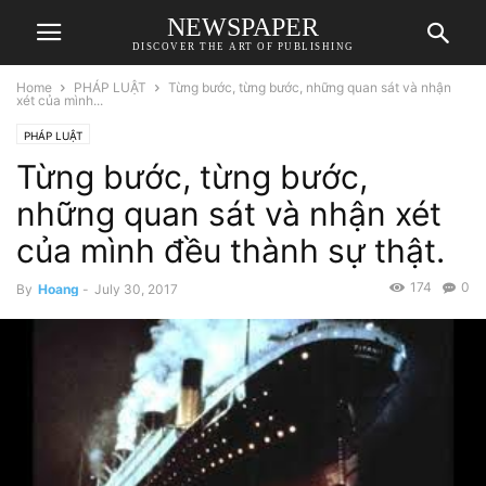
NEWSPAPER
DISCOVER THE ART OF PUBLISHING
Home
PHÁP LUẬT
Từng bước, từng bước, những quan sát và nhận
xét của mình...
PHÁP LUẬT
Từng bước, từng bước,
những quan sát và nhận xét
của mình đều thành sự thật.
174
0
By
Hoang
-
July 30, 2017