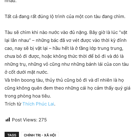
nhau.
Tất cả đang rất đúng lộ trình của một con tàu đang chìm.
Tàu sẽ chìm khi nào nước vào đủ nặng. Bây giờ là lúc “vặt
lại lẫn nhau” – những bác đã vơ vét được vào thời kỳ đỉnh
cao, nay sẽ bị vặt lại – hầu hết là ở tầng lớp trung trung,
chưa bỏ đi được, hoặc không thức thời để bỏ đi và đó là
những trụ, những vỏ cũng như những bánh lái của con tàu
ở cốt dưới mặt nước.
Và trên boong tàu, thủy thủ cũng bỏ đi và dĩ nhiên là họ
cũng không quên đem theo những cái họ cảm thấy quý giá
trong phòng hoa tiêu.
Trích từ
Thích Phúc Lai
.
Post Views:
275
TAGS
CHÍNH TRỊ - XÃ HỘI