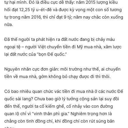
tự hại mình. Đó là điều cực dễ thấy: năm 2015 lượng kiều
hối đạt 12,25 tỷ u-ét-đê và được kỳ vọng một con số tương
tự trong năm 2016, thì chỉ đạt 9 tỷ; năm nay chắc còn xuống
nữa.
Đã thế người ta phát hiện ra đất nước đang bị chảy máu
ngoại tệ – người Việt chuyển tiền đi Mỹ mua nhà, xâm lược
lại đất nước của “bọn Đế quốc.”
Nguyên nhân cực đơn giản: môi trường như thế, ai chuyển
tiền về mua nhà, gớm không bỏ chạy được đi thì thôi.
Có bao nhiêu quan chức vác tiền đi mua nhà ở các nước Đế
quốc sài lang? Chưa bao giờ lý tưởng cộng sản lại suy đồi
đến thế, người ta cố kiếm ghế, cố nhảy vào con đường
quan lộ chỉ vì “vinh thân phì gia.” Nghiêm trọng hơn là
chẳng còn tình đồng chí, khi đồng chí còn rút súng bắn