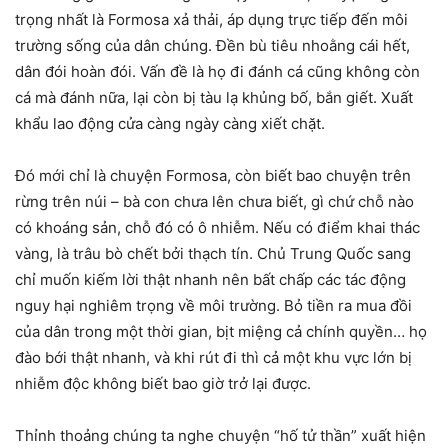
trọng nhất là Formosa xả thải, áp dụng trực tiếp đến môi
trường sống của dân chúng. Đền bù tiêu nhoằng cái hết,
dân đói hoàn đói. Vấn đề là họ đi đánh cá cũng không còn
cá mà đánh nữa, lại còn bị tàu lạ khủng bố, bắn giết. Xuất
khẩu lao động cửa càng ngày càng xiết chặt.
Đó mới chỉ là chuyện Formosa, còn biết bao chuyện trên
rừng trên núi – bà con chưa lên chưa biết, gì chứ chỗ nào
có khoáng sản, chỗ đó có ô nhiễm. Nếu có điểm khai thác
vàng, là trâu bò chết bởi thạch tín. Chủ Trung Quốc sang
chỉ muốn kiếm lời thật nhanh nên bất chấp các tác động
nguy hại nghiêm trọng về môi trường. Bỏ tiền ra mua đồi
của dân trong một thời gian, bịt miệng cả chính quyền… họ
đào bới thật nhanh, và khi rút đi thì cả một khu vực lớn bị
nhiễm độc không biết bao giờ trở lại được.
Thỉnh thoảng chúng ta nghe chuyện “hố tử thần” xuất hiện