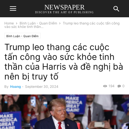
NEWSPAPER
DISCOVER THE ART OF PUBLISHING
Home
Bình Luận - Quan Điểm
Trump leo thang các cuộc tấn công
vào sức khỏe tinh thần...
Bình Luận - Quan Điểm
Trump leo thang các cuộc
tấn công vào sức khỏe tinh
thần của Harris và đề nghị bà
nên bị truy tố
194
0
By
Hoang
-
September 30, 2024