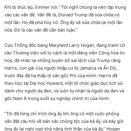
Khi bị thúc ép, Emmer nói: “Tôi nghĩ chúng ta nên tập trung
vào các vấn đề. Vấn đề là, Donald Trump đã sửa chữa nó
một lần. Họ đã phá hủy nó. Ông ấy sẽ sửa chữa lại một lần
nữa. Đó là các vấn đề cần bàn luận.”
Cựu Thống đốc bang Maryland Larry Hogan, đang tranh cử
vào Thượng viện với tư cách là một đảng viên Cộng hòa ôn
hòa, đã nhắc lại những tuyên bố sai lệch của Trump rằng
Harris, con gái của người nhập cư từ Jamaica và Ấn Độ,
trước đây đã hạ thấp di sản gốc Phi của mình. Harris đã
theo học tại Đại học Howard, một tổ chức giáo dục lịch sử
dành cho người da đen, và luôn tự nhận là người da đen và
gốc Nam Á trong suốt sự nghiệp chính trị của mình.
“Tôi đã từng chỉ trích ông ấy khi ông có một cuộc phỏng
vấn đặt câu hỏi về bản sắc chủng tộc của bà ấy, và bây giờ
ông ấy lại nghi ngờ khả năng tinh thần của bà ấy,” Hogan