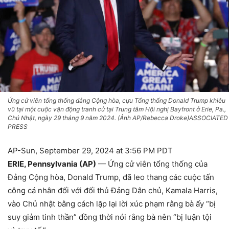
Ứng cử viên tổng thống đảng Cộng hòa, cựu Tổng thống Donald Trump khiêu
vũ tại một cuộc vận động tranh cử tại Trung tâm Hội nghị Bayfront ở Erie, Pa.,
Chủ Nhật, ngày 29 tháng 9 năm 2024. (Ảnh AP/Rebecca Droke)ASSOCIATED
PRESS
AP-Sun, September 29, 2024 at 3:56 PM PDT
ERIE, Pennsylvania (AP)
— Ứng cử viên tổng thống của
Đảng Cộng hòa, Donald Trump, đã leo thang các cuộc tấn
công cá nhân đối với đối thủ Đảng Dân chủ, Kamala Harris,
vào Chủ nhật bằng cách lặp lại lời xúc phạm rằng bà ấy “bị
suy giảm tinh thần” đồng thời nói rằng bà nên “bị luận tội