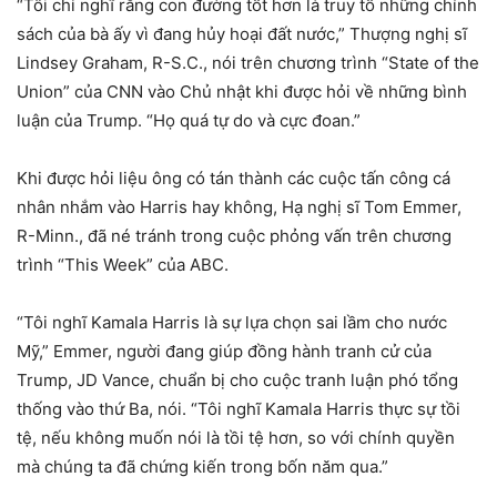
“Tôi chỉ nghĩ rằng con đường tốt hơn là truy tố những chính
sách của bà ấy vì đang hủy hoại đất nước,” Thượng nghị sĩ
Lindsey Graham, R-S.C., nói trên chương trình “State of the
Union” của CNN vào Chủ nhật khi được hỏi về những bình
luận của Trump. “Họ quá tự do và cực đoan.”
Khi được hỏi liệu ông có tán thành các cuộc tấn công cá
nhân nhắm vào Harris hay không, Hạ nghị sĩ Tom Emmer,
R-Minn., đã né tránh trong cuộc phỏng vấn trên chương
trình “This Week” của ABC.
“Tôi nghĩ Kamala Harris là sự lựa chọn sai lầm cho nước
Mỹ,” Emmer, người đang giúp đồng hành tranh cử của
Trump, JD Vance, chuẩn bị cho cuộc tranh luận phó tổng
thống vào thứ Ba, nói. “Tôi nghĩ Kamala Harris thực sự tồi
tệ, nếu không muốn nói là tồi tệ hơn, so với chính quyền
mà chúng ta đã chứng kiến trong bốn năm qua.”