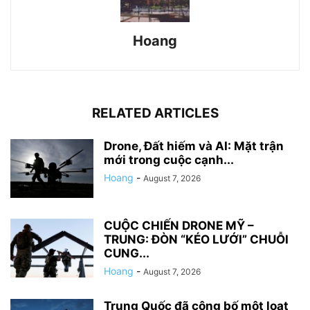
Hoang
RELATED ARTICLES
Drone, Đất hiếm và AI: Mặt trận
mới trong cuộc cạnh...
Hoang
-
August 7, 2026
CUỘC CHIẾN DRONE MỸ –
TRUNG: ĐÒN “KÉO LƯỚI” CHUỖI
CUNG...
Hoang
-
August 7, 2026
Trung Quốc đã công bố một loạt