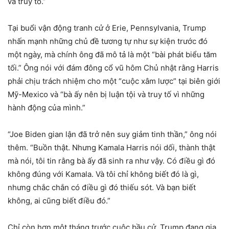
và truy tố.”
Tại buổi vận động tranh cử ở Erie, Pennsylvania, Trump
nhấn mạnh những chủ đề tương tự như sự kiện trước đó
một ngày, mà chính ông đã mô tả là một “bài phát biểu tăm
tối.” Ông nói với đám đông cổ vũ hôm Chủ nhật rằng Harris
phải chịu trách nhiệm cho một “cuộc xâm lược” tại biên giới
Mỹ-Mexico và “bà ấy nên bị luận tội và truy tố vì những
hành động của mình.”
“Joe Biden gian lận đã trở nên suy giảm tinh thần,” ông nói
thêm. “Buồn thật. Nhưng Kamala Harris nói dối, thành thật
mà nói, tôi tin rằng bà ấy đã sinh ra như vậy. Có điều gì đó
không đúng với Kamala. Và tôi chỉ không biết đó là gì,
nhưng chắc chắn có điều gì đó thiếu sót. Và bạn biết
không, ai cũng biết điều đó.”
Chỉ còn hơn một tháng trước cuộc bầu cử, Trump đang gia