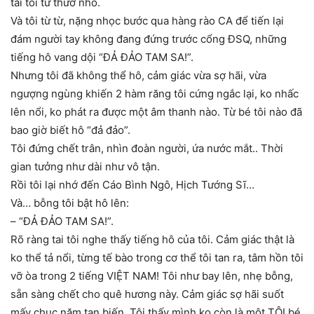
tai tôi từ thưở nhỏ.
Và tôi từ từ, nặng nhọc bước qua hàng rào CA để tiến lại
đám người tay không đang đứng trước cổng ĐSQ, những
tiếng hô vang dội “ĐẢ ĐẢO TAM SA!”.
Nhưng tôi đã không thể hô, cảm giác vừa sợ hãi, vừa
ngượng ngùng khiến 2 hàm răng tôi cứng ngắc lại, ko nhấc
lên nổi, ko phát ra được một âm thanh nào. Từ bé tôi nào đã
bao giờ biết hô “đả đảo”.
Tôi đứng chết trân, nhìn đoàn người, ứa nước mắt.. Thời
gian tưởng như dài như vô tận.
Rồi tôi lại nhớ đến Cáo Bình Ngô, Hịch Tướng Sĩ…
Và… bỗng tôi bật hô lên:
– “ĐẢ ĐẢO TAM SA!”.
Rõ ràng tai tôi nghe thấy tiếng hô của tôi. Cảm giác thật là
ko thể tả nổi, từng tế bào trong cơ thể tôi tan ra, tâm hồn tôi
vỡ òa trong 2 tiếng VIỆT NAM! Tôi như bay lên, nhẹ bỗng,
sẵn sàng chết cho quê hương này. Cảm giác sợ hãi suốt
mấy chục năm tan biến. Tôi thấy mình ko còn là một TÔI bé