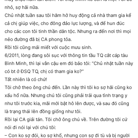
nhỏ, sợ hãi nữa.
Chủ nhật tuần sau tôi hăm hở huy động cả nhà tham gia kể
cả chị giúp việc, cho đông đảo lực lượng, và để hun đúc
cho các con tôi tinh thần dân tộc. Nhưng ra đến nơi thì mọi
nẻo đường đã bị CA phong tỏa.
Rồi tôi cũng mải miết với cuộc mưu sinh.
6/2011, lòng đang sôi sục với thông tin tầu TQ cắt cáp tàu
Bình Minh, thì lại vẫn cậu em đó bảo tôi: “Chủ nhật tuần này
có bt ở ĐSQ TQ, chị có tham gia ko?”
Tất nhiên là có chứ!
Tôi chở theo ông chú đến. Lần này thì tôi ko sợ hãi cũng ko
xấu hổ nữa. Nhưng chú tôi cũng phải trải qua tình trạng y
như tôi trước kia, mãi mới bật hô lên được, và sau đó cũng
là trạng thái lên đồng giống như tôi.
Rồi lại CA giải tán. Tôi chở ông chú về. Trên đường tôi cứ
nói đi nói lại với chú tôi:
– Con ko sợ đói, ko sợ khổ, nhưng con sợ đi tù và bị người