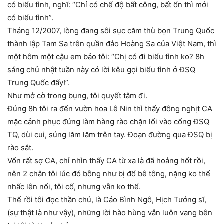
có biểu tình, nghĩ: “Chỉ có chế độ bất công, bất ổn thì mới
có biểu tình”.
Thá
ng 12/2007, lòng đang sôi sục căm thù bọn Trung Quốc
thành lập Tam Sa trên quần đảo Hoàng Sa của Việt Nam, thì
một hôm một cậu em bảo tôi: “Chị có đi biểu tình ko? 8h
sáng chủ nhật tuần này có lời kêu gọi biểu tình ở ĐSQ
Trung Quốc đấy!”.
Như mở cờ trong bụng, tôi quyết tâm đi.
Đúng 8h tôi ra đến vườn hoa Lê Nin thì thấy đông nghịt CA
mặc cảnh phục đứng làm hàng rào chặn lối vào cổng ĐSQ
TQ, dùi cui, súng lăm lăm trên tay. Đoạn đường qua ĐSQ bị
rào sắt.
Vốn rất sợ CA, chỉ nhìn thấy CA từ xa là đã hoảng hốt rồi,
nên 2 chân tôi lúc đó bỗng như bị đổ bê tông, nặng ko thể
nhấc lên nổi, tôi cố, nhưng vẫn ko thể.
Thế rồi tôi đọc thần chú, là Cáo Bình Ngô, Hịch Tướng sĩ,
(sự thật là như vậy), những lời hào hùng vẫn luôn vang bên