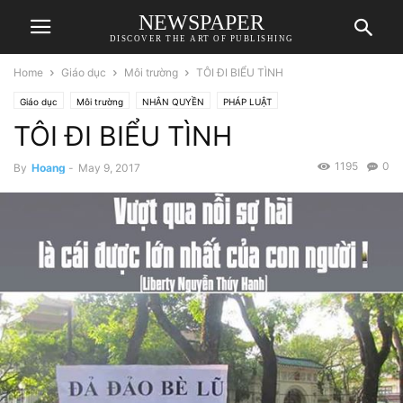
NEWSPAPER
DISCOVER THE ART OF PUBLISHING
Home
Giáo dục
Môi trường
TÔI ĐI BIỂU TÌNH
Giáo dục
Môi trường
NHÂN QUYỀN
PHÁP LUẬT
TÔI ĐI BIỂU TÌNH
1195
0
By
Hoang
-
May 9, 2017