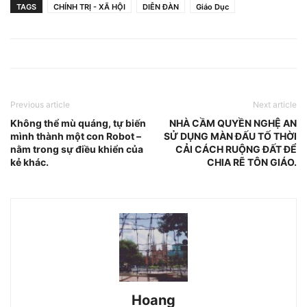
TAGS
CHÍNH TRỊ - XÃ HỘI
DIỄN ĐÀN
Giáo Dục
Previous article
Next article
Không thể mù quáng, tự biến
NHÀ CẦM QUYỀN NGHỆ AN
mình thành một con Robot –
SỬ DỤNG MÀN ĐẤU TỐ THỜI
nằm trong sự điều khiển của
CẢI CÁCH RUỘNG ĐẤT ĐỂ
kẻ khác.
CHIA RẼ TÔN GIÁO.
Hoang