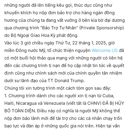
những người đã lên tiếng kêu gọi, thúc dục cũng như
khuyến khích họ nộp đơn bảo trợ cho hàng ngàn đồng
hương của chúng ta đang vất vưởng ở bên kia bờ đại dương
qua chương trình “Bảo Trợ Tư Nhân” (Private Sponsorship)
do Bộ Ngoại Giao Hoa Kỳ phát động.
Vào lúc 3 giờ chiều ngày Thứ Tư, 22 tháng 1, 2025, giờ
miền Đông nước Mỹ, tổ chức thiện nguyện
Welcome.US
đã
có một buổi hội thảo qua mạng với những người có liên hệ
đến các chương trình tị nạn để họ cập nhật tin tức về quyết
định cũng như chính sách mới của chính quyền tân nhiệm
dưới sư lãnh đạo của TT Donald Trump.
Chúng tôi xin tường trình một cách tóm gọn sau đây:
1. Chương trình dành cho các người xin tị nạn từ Cuba,
Haiti, Nicaragua và Venezuela (viết tắt là CHNV) ĐÃ BỊ HỦY
BỎ TOÀN DIỆN. Điều này có nghĩa là người Mỹ không thể
nộp đơn bảo lãnh mới để tài trợ cho các cá nhân chạy trốn
bạo lực và đàn áp ở những quốc gia nói trên. Hiện tại vẫn