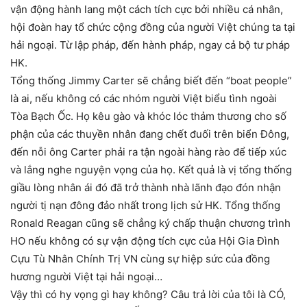
vận động hành lang một cách tích cực bởi nhiều cá nhân,
hội đoàn hay tổ chức cộng đồng của người Việt chúng ta tại
hải ngoại. Từ lập pháp, đến hành pháp, ngay cả bộ tư pháp
HK.
Tổng thống Jimmy Carter sẽ chẳng biết đến “boat people”
là ai, nếu không có các nhóm người Việt biểu tình ngoài
Tòa Bạch Ốc. Họ kêu gào và khóc lóc thảm thương cho số
phận của các thuyền nhân đang chết đuối trên biển Đông,
đến nỗi ông Carter phải ra tận ngoài hàng rào để tiếp xúc
và lắng nghe nguyện vọng của họ. Kết quả là vị tổng thống
giầu lòng nhân ái đó đã trở thành nhà lãnh đạo đón nhận
người tị nạn đông đảo nhất trong lịch sử HK. Tổng thống
Ronald Reagan cũng sẽ chẳng ký chấp thuận chương trình
HO nếu không có sự vận động tích cực của Hội Gia Đình
Cựu Tù Nhân Chính Trị VN cùng sự hiệp sức của đồng
hương người Việt tại hải ngoại…
Vậy thì có hy vọng gì hay không? Câu trả lời của tôi là CÓ,