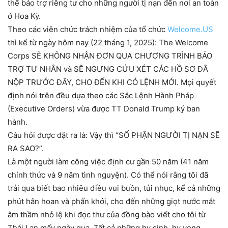
thể bảo trợ riêng tư cho những người tị nạn đến nơi an toàn
ở Hoa Kỳ.
Theo các viên chức trách nhiệm của tổ chức
Welcome.US
thì kể từ ngày hôm nay (22 tháng 1, 2025): The Welcome
Corps SẼ KHÔNG NHẬN ĐƠN QUA CHƯƠNG TRÌNH BẢO
TRỢ TƯ NHÂN và SẼ NGƯNG CỨU XÉT CÁC HỒ SƠ ĐÃ
NỘP TRƯỚC ĐÂY, CHO ĐẾN KHI CÓ LỆNH MỚI. Mọi quyết
định nói trên đều dựa theo các Sắc Lệnh Hành Pháp
(Executive Orders) vừa được TT Donald Trump ký ban
hành.
Câu hỏi được đặt ra là: Vậy thì “SỐ PHẬN NGƯỜI TỊ NẠN SẼ
RA SAO?”.
Là một người làm công việc định cư gần 50 năm (41 năm
chính thức và 9 năm tình nguyện). Có thể nói rằng tôi đã
trải qua biết bao nhiêu điều vui buồn, tủi nhục, kể cả những
phút hân hoan và phấn khởi, cho đến những giọt nước mắt
âm thầm nhỏ lệ khi đọc thư của đồng bào viết cho tôi từ
Thái Lan mấy ngày qua. Tất cả những hy sinh, hy vọng,