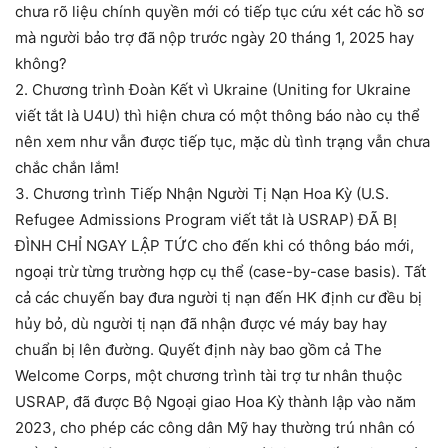
chưa rõ liệu chính quyền mới có tiếp tục cứu xét các hồ sơ
mà người bảo trợ đã nộp trước ngày 20 tháng 1, 2025 hay
không?
2. Chương trình Đoàn Kết vì Ukraine (Uniting for Ukraine
viết tắt là U4U) thì hiện chưa có một thông báo nào cụ thể
nên xem như vẫn được tiếp tục, mặc dù tình trạng vẫn chưa
chắc chắn lắm!
3. Chương trình Tiếp Nhận Người Tị Nạn Hoa Kỳ (U.S.
Refugee Admissions Program viết tắt là USRAP) ĐÃ BỊ
ĐÌNH CHỈ NGAY LẬP TỨC cho đến khi có thông báo mới,
ngoại trừ từng trường hợp cụ thể (case-by-case basis). Tất
cả các chuyến bay đưa người tị nạn đến HK định cư đều bị
hủy bỏ, dù người tị nạn đã nhận được vé máy bay hay
chuẩn bị lên đường. Quyết định này bao gồm cả The
Welcome Corps, một chương trình tài trợ tư nhân thuộc
USRAP, đã được Bộ Ngoại giao Hoa Kỳ thành lập vào năm
2023, cho phép các công dân Mỹ hay thường trú nhân có