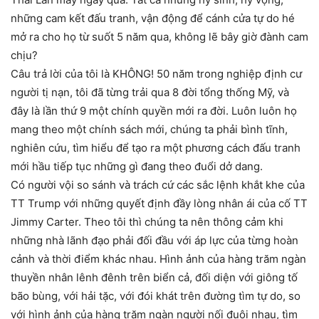
những cam kết đấu tranh, vận động để cánh cửa tự do hé
mở ra cho họ từ suốt 5 năm qua, không lẽ bây giờ đành cam
chịu?
Câu trả lời của tôi là KHÔNG! 50 năm trong nghiệp định cư
người tị nạn, tôi đã từng trải qua 8 đời tổng thống Mỹ, và
đây là lần thứ 9 một chính quyền mới ra đời. Luôn luôn họ
mang theo một chính sách mới, chúng ta phải bình tĩnh,
nghiên cứu, tìm hiểu để tạo ra một phương cách đấu tranh
mới hầu tiếp tục những gì đang theo đuổi dở dang.
Có người vội so sánh và trách cứ các sắc lệnh khắt khe của
TT Trump với những quyết định đầy lòng nhân ái của cố TT
Jimmy Carter. Theo tôi thì chúng ta nên thông cảm khi
những nhà lãnh đạo phải đối đầu với áp lực của từng hoàn
cảnh và thời điểm khác nhau. Hình ảnh của hàng trăm ngàn
thuyền nhân lênh đênh trên biển cả, đối diện với giông tố
bão bùng, với hải tặc, với đói khát trên đường tìm tự do, so
với hình ảnh của hàng trăm ngàn người nối đuôi nhau, tìm