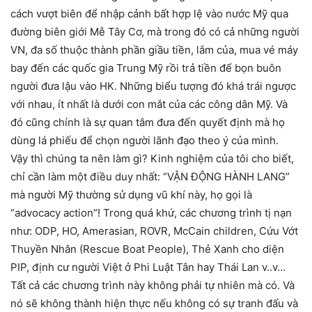
cách vượt biên để nhập cảnh bất hợp lệ vào nước Mỹ qua
đường biên giới Mễ Tây Cơ, mà trong đó có cả những người
VN, đa số thuộc thành phần giầu tiền, lắm của, mua vé máy
bay đến các quốc gia Trung Mỹ rồi trả tiền để bọn buôn
người đưa lậu vào HK. Những biểu tượng đó khá trái ngược
với nhau, ít nhất là dưới con mắt của các công dân Mỹ. Và
đó cũng chính là sự quan tâm đưa đến quyết định mà họ
dùng lá phiếu để chọn người lãnh đạo theo ý của mình.
Vậy thì chúng ta nên làm gì? Kinh nghiệm của tôi cho biết,
chỉ cần làm một điều duy nhất: “VẬN ĐỘNG HÀNH LANG”
mà người Mỹ thường sử dụng vũ khí này, họ gọi là
“advocacy action”! Trong quá khứ, các chương trình tị nạn
như: ODP, HO, Amerasian, ROVR, McCain children, Cứu Vớt
Thuyền Nhân (Rescue Boat People), Thẻ Xanh cho diện
PIP, định cư người Việt ở Phi Luật Tân hay Thái Lan v..v…
Tất cả các chương trình này không phải tự nhiên mà có. Và
nó sẽ không thành hiện thực nếu không có sự tranh đấu và