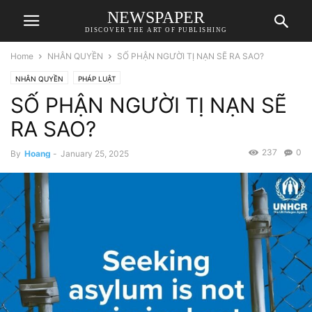
NEWSPAPER
DISCOVER THE ART OF PUBLISHING
Home
NHÂN QUYỀN
SỐ PHẬN NGƯỜI TỊ NẠN SẼ RA SAO?
NHÂN QUYỀN
PHÁP LUẬT
SỐ PHẬN NGƯỜI TỊ NẠN SẼ
RA SAO?
237
0
By
Hoang
-
January 25, 2025